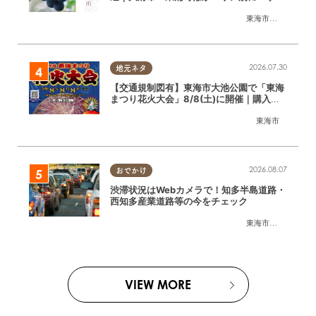
介
東海市
,
大府市
,
東浦
2026.07.30
地元ネタ
【交通規制図有】東海市大池公園で「東海
まつり花火大会」8/8(土)に開催｜購入方
法や駐車場情報は？
東海市
2026.08.07
おでかけ
渋滞状況はWebカメラで！知多半島道路・
西知多産業道路等の今をチェック
東海市
,
大府市
,
知多
VIEW MORE