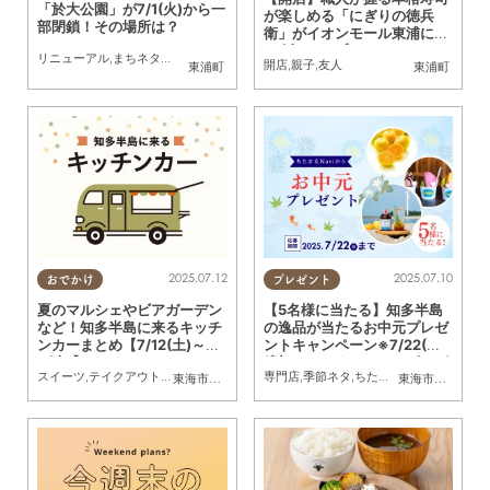
「於大公園」が7/1(火)から一
が楽しめる「にぎりの徳兵
部閉鎖！その場所は？
衛」がイオンモール東浦に7/
18(金)オープン
リニューアル
,
まちネタ
,
親子
,
家族
開店
,
親子
,
友人
東浦町
東浦町
2025.07.12
2025.07.10
おでかけ
プレゼント
夏のマルシェやビアガーデン
【5名様に当たる】知多半島
など！知多半島に来るキッチ
の逸品が当たるお中元プレゼ
ンカーまとめ【7/12(土)～7/1
ントキャンペーン※7/22(火)
8(金)】
締切／ちたまるショッピング
スイーツ
,
テイクアウト
,
キッチンカー
,
イベント
専門店
,
まとめ記事
,
季節ネタ
,
ちたまるショッピング
東海市
,
大府市
,
知多市
,
東浦町
,
阿久比町
,
半田市
,
常滑市
東海市
,
大府市
,
武豊
,
知