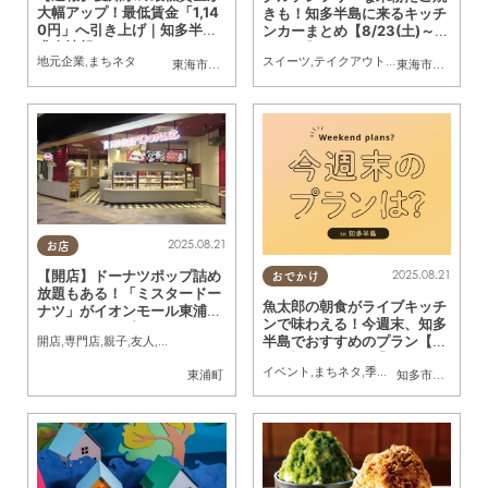
大幅アップ！最低賃金「1,14
きも！知多半島に来るキッチ
0円」へ引き上げ｜知多半島
ンカーまとめ【8/23(土)～8/
求人情報もチェック
29(金)】
地元企業
,
まちネタ
スイーツ
,
テイクアウト
,
キッチンカー
,
イベ
東海市
,
大府市
,
知多市
,
東浦町
,
阿久比町
,
半田市
,
武豊町
東海市
,
大府市
,
美浜
,
知
2025.08.21
お店
2025.08.21
【開店】ドーナツポップ詰め
おでかけ
放題もある！「ミスタードー
魚太郎の朝食がライブキッチ
ナツ」がイオンモール東浦に
ンで味わえる！今週末、知多
7/18(金)オープン
半島でおすすめのプラン【8/
開店
,
専門店
,
親子
,
友人
,
ワンコイン
23(土)・8/24(日)】
イベント
,
まちネタ
,
季節ネタ
,
まとめ記事
東浦町
知多市
,
東浦町
,
半