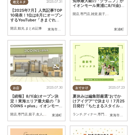
知県最大級の「グラニフ」が
2025.07.31
地元ネタ
イオンモール東浦に8/1(金)オ
ープン
【2025年7月】人気記事TOP
開店
,
専門店
,
雑貨
,
親子
,
カップル
,
おひとり
10発表！1位は8月にオープン
するYouTuber「きまぐれク
ック」の飲食店
開店
,
観光
,
まとめ記事
東海市
,
大府市
,
知多市
,
東浦町
,
阿久比町
,
半田市
東浦町
,
常滑市
,
武豊
2025.07.30
2025.07.23
お店
おでかけ
【続報】8/1(金)オープン決
夏休みは編集部厳選“おでか
定！東海エリア最大級の「3
けアイデア”で決まり！7月25
COINS＋plus」イオンモー
日発行「ちたまるスタイル
ル東浦1階に
8・9月号」見ドコロ解説
開店
,
専門店
,
親子
,
友人
,
ワンコイン
ランチ
,
ディナー
,
専門店
,
ちたまるスタイル
東浦町
東海市
,
大府市
,
知