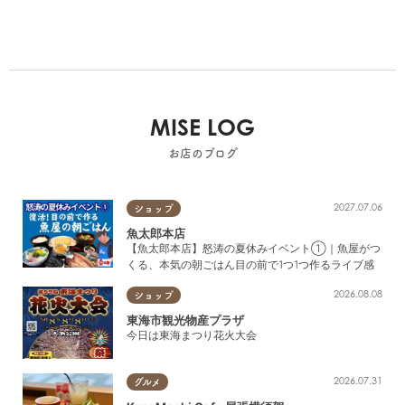
MISE LOG
お店のブログ
2027.07.06
ショップ
魚太郎本店
【魚太郎本店】怒涛の夏休みイベント①｜魚屋がつ
くる、本気の朝ごはん目の前で1つ1つ作るライブ感
2026.08.08
ショップ
東海市観光物産プラザ
今日は東海まつり花火大会
2026.07.31
グルメ