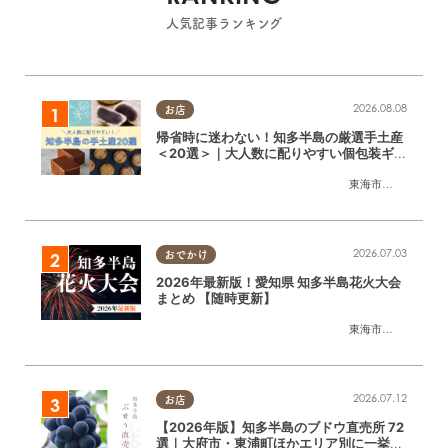
人気記事ランキング
2026.08.08
お店
帰省時に迷わない！知多半島の厳選手土産
＜20選＞｜大人数に配りやすい個包装ギフ
ト
東海市
,
大府市
,
知多
2026.07.03
おでかけ
2026年最新版！愛知県 知多半島花火大会
まとめ 【随時更新】
東海市
,
大府市
,
知多
2026.07.12
お店
【2026年版】知多半島のブドウ直売所 72
選｜大府市・東浦町ほかエリア別に一挙紹