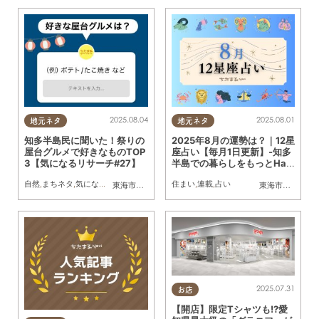
2025.08.04
2025.08.01
地元ネタ
地元ネタ
知多半島民に聞いた！祭りの
2025年8月の運勢は？｜12星
屋台グルメで好きなものTOP
座占い【毎月1日更新】-知多
3【気になるリサーチ#27】
半島での暮らしをもっとHap
pyに！-
自然
,
まちネタ
,
気になるリサーチ
,
家族
住まい
,
連載
,
占い
東海市
,
大府市
,
知多市
,
東浦町
,
阿久比町
,
半田市
,
常滑市
東海市
,
大府市
,
武豊
,
知
2025.07.31
お店
【開店】限定Tシャツも!?愛