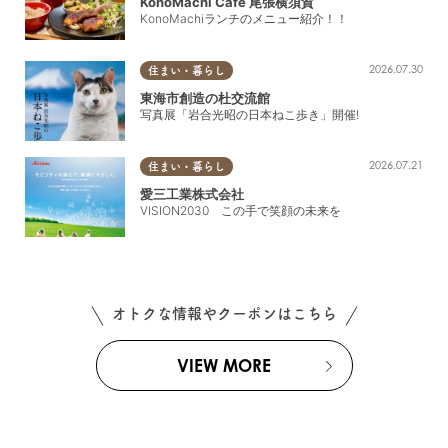
KonoMachi Cafe 尾張横須賀
KonoMachiランチのメニュー紹介！！
2026.07.30
住まい・暮らし
東海市創造の杜交流館
写真展「岩合光昭の日本ねこ歩き」開催!
2026.07.21
住まい・暮らし
愛三工業株式会社
VISION2030 この手で笑顔の未来を
オトクな情報やクーポンはこちら
VIEW MORE