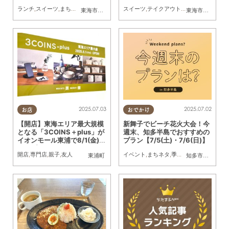
島トレンド」発表
6(土)～7/11(金)】
ランチ
,
スイーツ
,
まちネタ
,
季節ネタ
,
トレンド
スイーツ
,
テイクアウト
,
キッチンカー
,
イベ
東海市
,
大府市
,
知多市
,
東浦町
,
阿久比町
,
半田市
,
常滑市
東海市
,
大府市
,
武豊
,
知
2025.07.03
2025.07.02
お店
おでかけ
【開店】東海エリア最大規模
新舞子でビーチ花火大会！今
となる「3COINS＋plus」が
週末、知多半島でおすすめの
イオンモール東浦で8/1(金)に
プラン【7/5(土)・7/6(日)】
オープン
開店
,
専門店
,
親子
,
友人
イベント
,
まちネタ
,
季節ネタ
,
まとめ記事
東浦町
知多市
,
東浦町
,
半