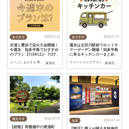
2025.07.23
2025.07.19
おでかけ
おでかけ
衣浦と豊浜で花火大会開催！
週末は太田川駅前でホットサ
今週末、知多半島でおすすめ
マーガーデン開催！知多半島
のプラン【7/26(土)・7/27
に来るキッチンカーまとめ
(日)】
【7/19(土)～7/25(金)】
イベント
,
まちネタ
,
季節ネタ
,
まとめ記事
スイーツ
,
テイクアウト
,
キッチンカー
,
イベ
東海市
,
東浦町
,
半田市
,
常滑市
,
武豊町
,
美浜町
,
南知多町
東海市
,
大府市
,
知
2025.07.19
地元ネタ
2025.07.14
お店
【続報】再整備中の東浦町
【開店】職人が握る本格寿司