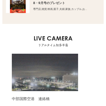
8・9月号のプレゼント
専門店
,
雑貨
,
映画
,
親子
,
夫婦
,
家族
,
カップル
,
おひとりさま
,
友人
LIVE CAMERA
リアルタイム知多半島
中部国際空港 連絡橋