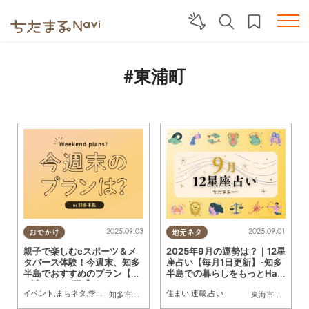
#東浦町
2025.09.03
2025.09.01
おでかけ
地元ネタ
親子で楽しむeスポーツ＆メ
2025年9月の運勢は？｜12星
タバース体験！今週末、知多
座占い【毎月1日更新】-知多
半島でおすすめのプラン【9/
半島での暮らしをもっとHap
6(土)・9/7(日)】
pyに！-
イベント
,
まちネタ
,
季節ネタ
,
まとめ記事
住まい
,
連載
,
占い
知多市
,
東浦町
,
半田市
,
常滑市
東海市
,
大府市
,
知