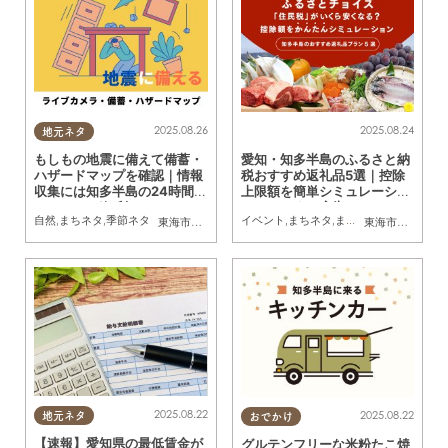
2025.08.26
2025.08.24
地元ネタ
もしもの地震に備えて備蓄・
愛知・知多半島のふるさと納
ハザードマップを確認｜情報
税おすすめ返礼品5選｜控除
収集には知多半島の24時間W
上限額を簡単シミュレーショ
ebカメラが便利
ン／ちたまる広告
自然
,
まちネタ
,
季節ネタ
イベント
,
まちネタ
,
まとめ記事
,
ふるさとチ
東海市
,
大府市
,
知多市
,
東浦町
,
阿久比町
,
半田市
,
常滑市
東海市
,
大府市
,
武豊
,
知
2025.08.22
2025.08.22
地元ネタ
おでかけ
【速報】愛知県の最低賃金が
グルテンフリーな米粉たこ焼