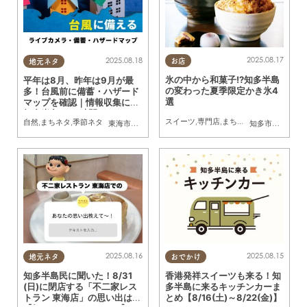
2025.08.17
2025.08.18
お店
地元ネタ
氷の中から和菓子!?知多半島
平年は8月、昨年は9月が最
の変わった夏季限定かき氷4
多！台風前に備蓄・ハザード
選
マップを確認｜情報収集には
知多半島の24時間Webカメ
スイーツ
,
専門店
,
まちネタ
,
季節ネタ
,
まと
自然
,
まちネタ
,
季節ネタ
東海市
,
大府市
,
知多市
,
東浦町
,
阿久比町
,
半田市
,
常滑市
知多市
,
東浦町
,
武豊
,
常
ラが便利
2025.08.16
2025.08.15
地元ネタ
おでかけ
知多半島民に聞いた！8/31
香港発祥スイーツも来る！知
(日)に閉店する「不二家レス
多半島に来るキッチンカーま
トラン 東海店」の思い出は？
とめ【8/16(土)～8/22(金)】