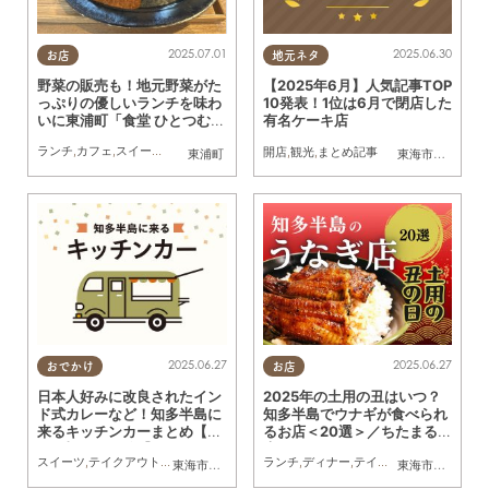
2025.07.01
2025.06.30
お店
地元ネタ
野菜の販売も！地元野菜がた
【2025年6月】人気記事TOP
っぷりの優しいランチを味わ
10発表！1位は6月で閉店した
いに東浦町「食堂 ひとつむ
有名ケーキ店
ぎ」へ行ってみた
ランチ
,
カフェ
,
スイーツ
,
テイクアウト
,
まちネタ
,
行ってみたレポ
,
友人
開店
,
観光
,
まとめ記事
東浦町
東海市
,
大府市
,
知
2025.06.27
2025.06.27
おでかけ
お店
日本人好みに改良されたイン
2025年の土用の丑はいつ？
ド式カレーなど！知多半島に
知多半島でウナギが食べられ
来るキッチンカーまとめ【6/
るお店＜20選＞／ちたまる広
28(土)～7/4(金)】
告
スイーツ
,
テイクアウト
,
キッチンカー
,
イベント
ランチ
,
まとめ記事
,
ディナー
,
テイクアウト
,
専門店
,
季
東海市
,
大府市
,
知多市
,
東浦町
,
半田市
,
常滑市
,
武豊町
東海市
,
大府市
,
美浜町
,
知
,