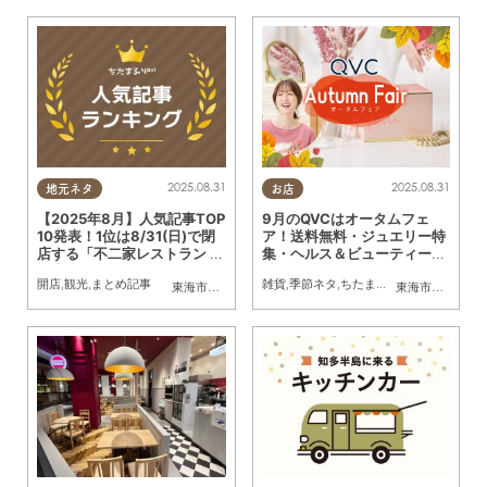
2025.08.31
2025.08.31
地元ネタ
お店
【2025年8月】人気記事TOP
9月のQVCはオータムフェ
10発表！1位は8/31(日)で閉
ア！送料無料・ジュエリー特
店する「不二家レストラン 東
集・ヘルス＆ビューティー他
海店」
秋のお買い物を楽しもう／ち
開店
,
観光
,
まとめ記事
雑貨
,
季節ネタ
,
ちたまる広告
,
おひとりさま
東海市
,
大府市
,
知多市
,
東浦町
,
阿久比町
,
半田市
,
常滑市
東海市
,
大府市
,
武豊
,
知
たまる広告