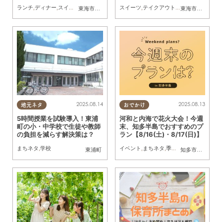
【気になるリサーチ#28】
ランチ
,
ディナー
,
スイーツ
,
まちネタ
,
気になるリサーチ
スイーツ
,
テイクアウト
,
家族
,
キッチンカー
,
イベ
東海市
,
大府市
,
知多市
,
東浦町
,
阿久比町
,
半田市
,
常滑市
東海市
,
大府市
,
武豊
,
知
2025.08.14
2025.08.13
地元ネタ
おでかけ
5時間授業を試験導入！東浦
河和と内海で花火大会！今週
町の小・中学校で生徒や教師
末、知多半島でおすすめのプ
の負担を減らす解決策は？
ラン【8/16(土)・8/17(日)】
まちネタ
,
学校
イベント
,
まちネタ
,
季節ネタ
,
まとめ記事
東浦町
知多市
,
東浦町
,
半