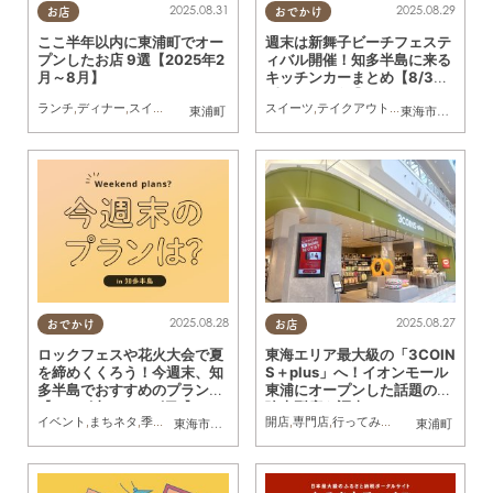
2025.08.31
2025.08.29
お店
おでかけ
ここ半年以内に東浦町でオー
週末は新舞子ビーチフェステ
プンしたお店 9選【2025年2
ィバル開催！知多半島に来る
月～8月】
キッチンカーまとめ【8/30
(土)～9/5(金)】
ランチ
,
ディナー
,
スイーツ
,
テイクアウト
,
開店
スイーツ
,
ビューティー
,
テイクアウト
,
雑貨
,
まとめ記事
,
キッチンカー
,
イベ
東浦町
東海市
,
大府市
,
知
2025.08.28
2025.08.27
おでかけ
お店
ロックフェスや花火大会で夏
東海エリア最大級の「3COIN
を締めくくろう！今週末、知
S＋plus」へ！イオンモール
多半島でおすすめのプラン
東浦にオープンした話題の最
【8/30(土)・8/31(日)】
強大型店を調査
イベント
,
まちネタ
,
季節ネタ
,
まとめ記事
開店
,
専門店
,
行ってみたレポ
,
親子
,
おひと
東海市
,
知多市
,
東浦町
,
半田市
,
常滑市
,
美浜町
東浦町