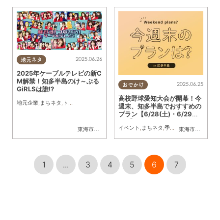
2025.06.26
地元ネタ
2025年ケーブルテレビの新C
M解禁！知多半島のけ～ぶる
2025.06.25
おでかけ
GiRLSは誰!?
高校野球愛知大会が開幕！今
地元企業
,
まちネタ
,
トレンド
週末、知多半島でおすすめの
プラン【6/28(土)・6/29
(日)】
イベント
,
まちネタ
,
季節ネタ
,
まとめ記事
東海市
,
大府市
,
知多市
,
東浦町
,
阿久比町
,
半田市
,
常滑市
東海市
,
東浦町
,
武豊
,
常
1
...
3
4
5
6
7