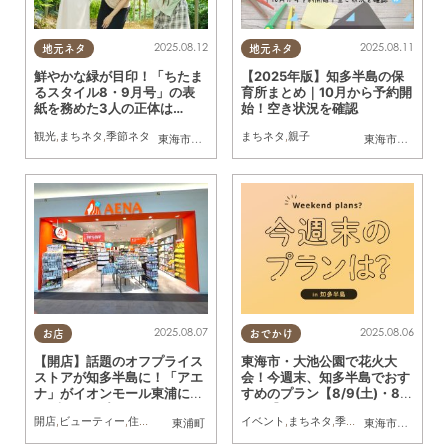
2025.08.12
2025.08.11
地元ネタ
地元ネタ
鮮やかな緑が目印！「ちたま
【2025年版】知多半島の保
るスタイル8・9月号」の表
育所まとめ｜10月から予約開
紙を務めた3人の正体は…
始！空き状況を確認
観光
,
まちネタ
,
季節ネタ
まちネタ
,
親子
東海市
,
大府市
,
知多市
,
東浦町
,
阿久比町
,
半田市
,
常滑市
東海市
,
大府市
,
武豊
,
知
2025.08.07
2025.08.06
お店
おでかけ
【開店】話題のオフプライス
東海市・大池公園で花火大
ストアが知多半島に！「アエ
会！今週末、知多半島でおす
ナ」がイオンモール東浦に7/
すめのプラン【8/9(土)・8/1
17(木)オープン
0(日)】
開店
,
ビューティー
,
住まい
,
雑貨
,
家族
,
おひとりさま
イベント
,
友人
,
まちネタ
,
季節ネタ
,
まとめ記事
東浦町
東海市
,
大府市
,
東