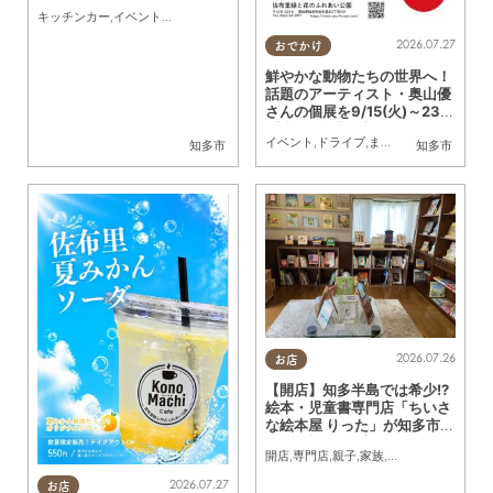
9(土)に開催
キッチンカー
,
イベント
,
まちネタ
,
季節ネタ
,
親子
,
夫婦
,
家族
,
カップル
,
おひとりさま
,
友
2026.07.27
おでかけ
鮮やかな動物たちの世界へ！
話題のアーティスト・奥山優
さんの個展を9/15(火)～23
(水祝)知多市で初開催
イベント
,
ドライブ
,
まちネタ
,
夫婦
,
家族
,
お
知多市
知多市
2026.07.26
お店
【開店】知多半島では希少!?
絵本・児童書専門店「ちいさ
な絵本屋 りった」が知多市に
6/27(土)オープン
開店
,
専門店
,
親子
,
家族
,
おひとりさま
,
おう
2026.07.27
お店