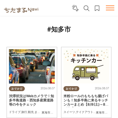
#知多市
2026.08.07
2026.08.07
おでかけ
おでかけ
渋滞状況はWebカメラで！知
米粉ロールのもちもち揚げパ
多半島道路・西知多産業道路
ンも！知多半島に来るキッチ
等の今をチェック
ンカーまとめ【8/8(土)～8/1
4(金)】
ドライブ
,
旅行
,
観光
,
まちネタ
スイーツ
,
テイクアウト
,
キッチンカー
,
イベ
東海市
,
大府市
,
知多市
,
東浦町
,
常滑市
,
南知多町
東海市
,
大府市
,
知