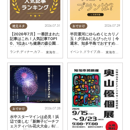
2026.07.31
2026.07.29
地元ネタ
おでかけ
【2026年7月】一番読まれた
半田運河にゆらめくヒカリノ
記事はこれ！人気記事TOP1
玉！夕涼みにもぴったり｜今
0、1位あいち健康の森公園内
週末、知多半島でおすすめの
複合施設のオープン記事
プラン【8/1(土)・2(日)】
ランチ
,
ディナー
,
カフェ
,
スイーツ
,
開店
,
観光
イベント
,
まとめ記事
,
ドライブ
,
自然
,
まちネタ
,
季節ネ
東海市
,
大府市
,
知多市
,
東浦町
,
阿久比町
,
半田市
,
常滑市
東海市
,
大府市
,
武豊
,
知
2026.07.28
おでかけ
水中スターマインは必見！浜
辺で楽しむ「新舞子ビーチフ
ェスティバル花火大会」8/2