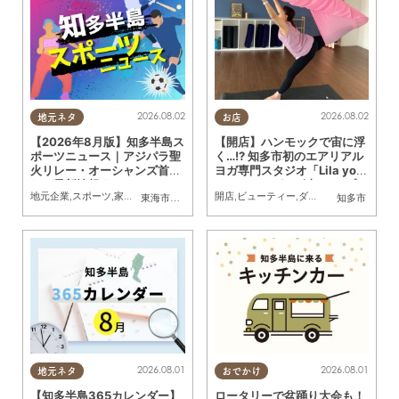
2026.08.02
2026.08.02
地元ネタ
お店
【2026年8月版】知多半島ス
【開店】ハンモックで宙に浮
ポーツニュース｜アジパラ聖
く…!? 知多市初のエアリアル
火リレー・オーシャンズ首位
ヨガ専門スタジオ「Lila yog
など最新情報まとめ
a studio」が8/1(土)オープン
地元企業
,
スポーツ
,
家族
,
おひとりさま
,
友人
開店
,
トレンド
,
ビューティー
,
ダイエット
,
健康
,
習い
東海市
,
大府市
,
知多市
,
東浦町
,
阿久比町
,
半田市
知多市
,
常滑市
,
武豊
／ちたまる広告
2026.08.01
2026.08.01
地元ネタ
おでかけ
【知多半島365カレンダー】
ロータリーで盆踊り大会も！