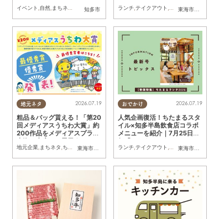
市・佐布里で7/26(日)開催／
き】
イベント
,
自然
,
まちネタ
,
季節ネタ
,
ちたまる広告
ランチ
,
親子
,
テイクアウト
,
夫婦
,
家族
,
,
おひとりさま
専門店
,
ちたまるスタ
,
友人
知多市
東海市
,
大府市
,
知
ちたまる広告
2026.07.19
2026.07.19
地元ネタ
おでかけ
粗品＆バッグ貰える！「第20
人気企画復活！ちたまるスタ
回メディアスうちわ大賞」約
イル×知多半島飲食店コラボ
200作品をメディアスプラザ
メニューを紹介｜7月25日発
東海・大府にて展示｜7/23
行「ちたまるスタイル8・9
地元企業
,
まちネタ
,
ちたまる広告
,
親子
,
家族
ランチ
,
テイクアウト
,
習い事
,
観光
,
アウト
東海市
,
大府市
,
知多市
,
東浦町
東海市
,
大府市
,
知
(木)～8/16(日)／ちたまる広
月号」見ドコロ解説
告