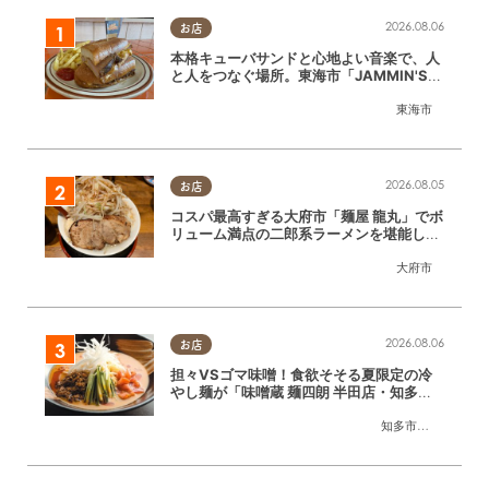
2026.08.06
お店
本格キューバサンドと心地よい音楽で、人
と人をつなぐ場所。東海市「JAMMIN'ST
ANDHOUSE」に行ってみた
東海市
2026.08.05
お店
コスパ最高すぎる大府市「麺屋 龍丸」でボ
リューム満点の二郎系ラーメンを堪能して
きた
大府市
2026.08.06
お店
担々VSゴマ味噌！食欲そそる夏限定の冷
やし麺が「味噌蔵 麺四朗 半田店・知多
店」で登場／ちたまる広告
知多市
,
半田市