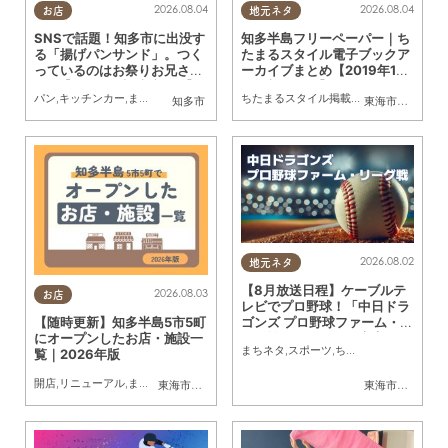
2026.08.04
2026.08.04
お店
地元ネタ
SNSで話題！知多市に出没す
知多半島フリーペーパー｜ち
る「揚げパンサンド」。つく
たまるスタイル電子ブックア
っているのはお祭りお兄さ
ーカイブまとめ【2019年1月
ん!?【ちたまる調査隊#55】
～最新号まで】
パン
,
キッチンカー
,
まちネタ
,
ちたまる調査隊
,
行ってみたレポ
ちたまるスタイル掲載店
,
まとめ記事
知多市
東海市
,
大府市
,
知
2026.08.02
地元ネタ
【8月放送日程】ケーブルテ
2026.08.03
お店
レビでプロ野球！「中日ドラ
ゴンズ プロ野球ファーム・リ
【随時更新】知多半島5市5町
ーグ戦」／ちたまる広告
にオープンしたお店・施設一
まちネタ
,
スポーツ
,
ちたまる広告
覧｜2026年版
開店
,
リニューアル
,
まちネタ
東海市
,
大府市
,
知多市
,
東浦町
,
阿久比町
,
半田市
,
常滑市
東海市
,
大府市
,
武豊
,
知