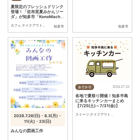
夏限定のフレッシュドリンク
登場！「佐布里夏みかんソー
ダ」が知多市「KonoMachi
Cafe」で登場／ちたまる広
カフェ
,
テイクアウト
,
季節ネタ
,
ちたまる広告
知多市
知多市
告
2026.07.25
おでかけ
各地で夏祭り開催！知多半島
に来るキッチンカーまとめ
【7/25(土)～7/31(金)】
スイーツ
,
テイクアウト
,
キッチンカー
,
イベ
2026.7.26(日)・8.3(月)・
11(火)・23(日)
みんなの図画工作