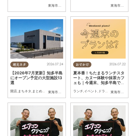
東海市
,
大府市
,
知多市
,
半田市
東海市
,
大府市
,
知
2026.07.24
2026.07.22
地元ネタ
おでかけ
【2026年7月更新】知多半島
夏本番！ちたまるランチスタ
にオープン予定の大型施設13
ート、カヌー体験や抹茶カフ
選
ェも｜今週末、知多半島でお
すすめのプラン【7/25(土)・
開店
,
まちネタ
,
まとめ記事
ランチ
,
イベント
,
ドライブ
,
自然
,
まちネタ
,
東海市
,
大府市
,
知多市
,
美浜町
,
南知多町
東海市
,
大府市
,
知
26(日)】