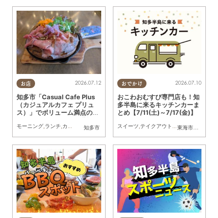
2026.07.12
2026.07.10
お店
おでかけ
知多市「Casual Cafe Plus
おこわおむすび専門店も！知
（カジュアルカフェ プリュ
多半島に来るキッチンカーま
ス）」でボリューム満点のダ
とめ【7/11(土)～7/17(金)】
ッチベイビーランチを堪能！
モーニング
,
ランチ
,
カフェ
,
行ってみたレポ
スイーツ
,
夫婦
,
カップル
,
テイクアウト
,
おひとりさま
,
キッチンカー
,
イベ
知多市
東海市
,
大府市
,
知