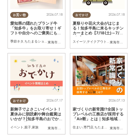
2026.07.18
2026.07.18
お買い物
おでかけ
愛知県の隠れたブランド牛
夏祭りや花火大会がはじま
「知多牛」をお取り寄せ！ギ
る！知多半島に来るキッチン
フトや自分へのご褒美にも／
カーまとめ【7/18(土)～7/24
ちたまるショッピング
(金)】
季節ネタ
,
ちたまるショッピング
,
家族
,
友人
スイーツ
,
テイクアウト
,
キッチンカー
,
イベ
東海市
,
大府市
,
知多市
,
東浦町
,
阿久比町
,
半田市
,
常滑市
東海市
,
大府市
,
武豊
,
知
2026.07.17
2026.07.13
おでかけ
新舞子でよさこいイベント！
家づくりの新常識!?全国トッ
夏休みに朗読劇や舞台鑑賞は
プレベルの工務店が採用する
いかが？|知多半島のおでか
「Air断」とは｜知多地域・
け情報【7/16(木)～7/31
豊明市・緑区ほか／ちたまる
イベント
,
親子
,
家族
住まい
,
専門店
,
ちたまる広告
,
親子
,
夫婦
,
家
東海市
,
大府市
,
知多市
,
半田市
東海市
,
大府市
,
知
(金)】
広告