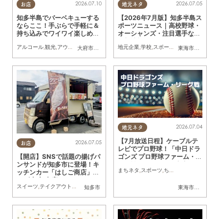
2026.07.10
2026.07.05
お店
地元ネタ
知多半島でバーベキューする
【2026年7月版】知多半島ス
ならここ！手ぶらで手軽に＆
ポーツニュース｜高校野球・
持ち込みでワイワイ楽しめる
オーシャンズ・注目選手など
おすすめスポットまとめ
最新情報まとめ
アルコール
,
観光
,
アウトドア
,
家族
,
カップル
地元企業
,
学校
,
スポーツ
,
家族
,
おひとりさ
大府市
,
知多市
,
半田市
,
常滑市
,
美浜町
,
南知多町
東海市
,
大府市
,
知
2026.07.04
地元ネタ
【7月放送日程】ケーブルテ
2026.07.05
お店
レビでプロ野球！「中日ドラ
ゴンズ プロ野球ファーム・リ
【開店】SNSで話題の揚げパ
ーグ戦」／ちたまる広告
ンサンドが知多市に登場！キ
まちネタ
,
スポーツ
,
ちたまる広告
ッチンカー「はしご商店」が
5/6(水)初出店
スイーツ
,
テイクアウト
,
キッチンカー
,
開店
,
友人
知多市
東海市
,
大府市
,
知