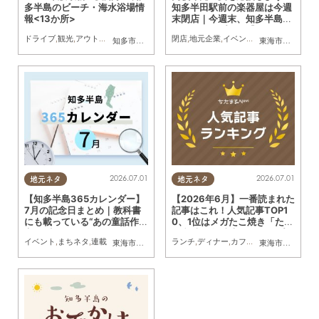
多半島のビーチ・海水浴場情
知多半田駅前の楽器屋は今週
報<13か所>
末閉店｜今週末、知多半島で
おすすめのプラン【7/4
ドライブ
,
観光
,
アウトドア
,
自然
,
まちネタ
,
季節ネタ
閉店
,
地元企業
,
まとめ記事
,
イベント
,
親子
,
ドライブ
,
家族
,
カップル
,
自然
,
ま
,
知多市
,
常滑市
,
美浜町
,
南知多町
東海市
,
大府市
,
知
(土)・5(日)】
2026.07.01
2026.07.01
地元ネタ
地元ネタ
【知多半島365カレンダー】
【2026年6月】一番読まれた
7月の記念日まとめ｜教科書
記事はこれ！人気記事TOP1
にも載っている“あの童話作
0、1位はメガたこ焼き「たこ
家”が生まれた月
日和 半田亀崎店」のオープン
イベント
,
まちネタ
,
連載
ランチ
,
ディナー
,
カフェ
,
スイーツ
,
開店
,
観
東海市
,
大府市
,
知多市
,
東浦町
,
阿久比町
,
半田市
,
常滑市
東海市
,
大府市
,
武豊
,
知
記事