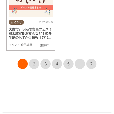
2026.06.30
おでかけ
大府市allobuで市民フェス！
和太鼓定期演奏会など！知多
半島のおでかけ情報【7/1(水)
～7/15(水)】
イベント
,
親子
,
家族
東海市
,
大府市
,
知多市
,
半田市
,
常滑市
1
2
3
4
5
...
7