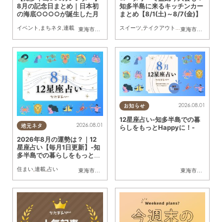
8月の記念日まとめ｜日本初
知多半島に来るキッチンカー
の海底○○○○が誕生した月
まとめ【8/1(土)～8/7(金)】
イベント
,
まちネタ
,
連載
スイーツ
,
テイクアウト
,
キッチンカー
,
イベ
東海市
,
大府市
,
知多市
,
東浦町
,
阿久比町
,
半田市
,
常滑市
東海市
,
大府市
,
武豊
,
知
2026.08.01
お知らせ
12星座占い-知多半島での暮
2026.08.01
地元ネタ
らしをもっとHappyに！-
2026年8月の運勢は？｜12
星座占い【毎月1日更新】-知
多半島での暮らしをもっとH
appyに！-
住まい
,
連載
,
占い
東海市
,
大府市
,
知多市
,
東浦町
,
阿久比町
,
半田市
,
常滑市
東海市
,
大府市
,
武豊
,
知