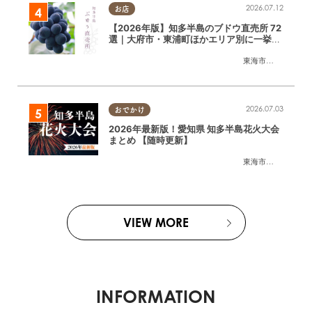
2026.07.12
お店
【2026年版】知多半島のブドウ直売所 72
選｜大府市・東浦町ほかエリア別に一挙紹
介
東海市
,
大府市
,
東浦
2026.07.03
おでかけ
2026年最新版！愛知県 知多半島花火大会
まとめ 【随時更新】
東海市
,
大府市
,
知多
VIEW MORE
INFORMATION