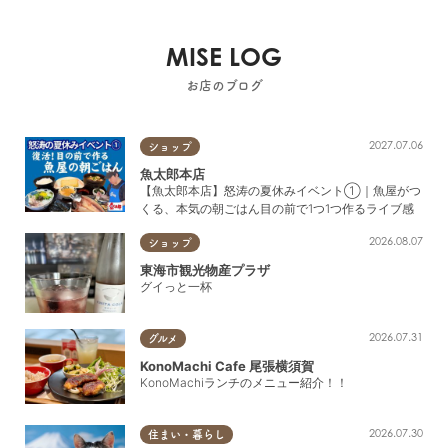
MISE LOG
お店のブログ
2027.07.06
ショップ
魚太郎本店
【魚太郎本店】怒涛の夏休みイベント①｜魚屋がつ
くる、本気の朝ごはん目の前で1つ1つ作るライブ感
2026.08.07
ショップ
東海市観光物産プラザ
グイっと一杯
2026.07.31
グルメ
KonoMachi Cafe 尾張横須賀
KonoMachiランチのメニュー紹介！！
2026.07.30
住まい・暮らし