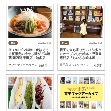
2026.08.06
2026.08.05
お店
お店
担々VSゴマ味噌！食欲そそ
親子で立ち寄りたい！知多市
る夏限定の冷やし麺が「味噌
にオープンした絵本・児童書
蔵 麺四朗 半田店・知多店」
専門店「ちいさな絵本屋 りっ
で登場／ちたまる広告
た」へ行ってみた
ランチ
,
ディナー
,
ラーメン
,
ちたまる広告
専門店
,
まちネタ
,
行ってみたレポ
,
親子
,
家
知多市
,
半田市
知多市