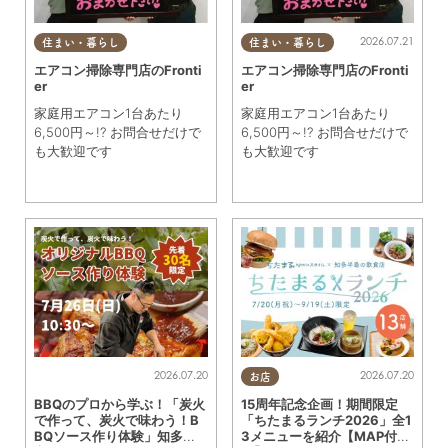
2026.07.21
住まい・暮らし
住まい・暮らし
エアコン掃除専門店のFronti
エアコン掃除専門店のFronti
er
er
家庭用エアコン1台あたり
家庭用エアコン1台あたり
6,500円～!? お問合せだけで
6,500円～!? お問合せだけで
も大歓迎です
も大歓迎です
2026.07.20
2026.07.20
お店
BBQのプロから学ぶ！「炭火
15周年記念企画！期間限定
で作って、炭火で味わう！B
「ちたまるランチ2026」全1
BQソース作り体験」知多
3メニューを紹介【MAP付