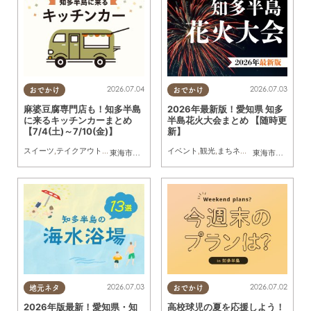
2026.07.04
2026.07.03
おでかけ
おでかけ
麻婆豆腐専門店も！知多半島
2026年最新版！愛知県 知多
に来るキッチンカーまとめ
半島花火大会まとめ 【随時更
【7/4(土)～7/10(金)】
新】
スイーツ
,
テイクアウト
,
キッチンカー
,
イベント
イベント
,
まとめ記事
,
観光
,
まちネタ
,
季節ネタ
,
まとめ
東海市
,
大府市
,
知多市
,
東浦町
,
阿久比町
,
半田市
,
常滑市
東海市
,
大府市
,
武豊
,
知
2026.07.03
2026.07.02
地元ネタ
おでかけ
2026年版最新！愛知県・知
高校球児の夏を応援しよう！