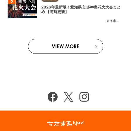
2026年最新版！愛知県 知多半島花火大会まと
め 【随時更新】
東海市
,
大府市
,
知
VIEW MORE