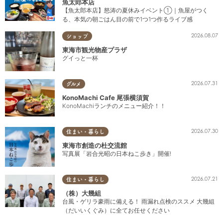
魚太郎本店
【魚太郎本店】怒涛の夏休みイベント①｜魚屋がつく
る、本気の朝ごはん目の前で1つ1つ作るライブ感
2026.08.07
ショップ
東海市観光物産プラザ
グイっと一杯
2026.07.31
グルメ
KonoMachi Cafe 尾張横須賀
KonoMachiランチのメニュー紹介！！
2026.07.30
住まい・暮らし
東海市創造の杜交流館
写真展「岩合光昭の日本ねこ歩き」開催!
2026.07.21
住まい・暮らし
（株）大幾組
台風・ゲリラ豪雨に備える！ 雨漏れ点検のススメ 大幾組
（だいいくぐみ）に全てお任せください