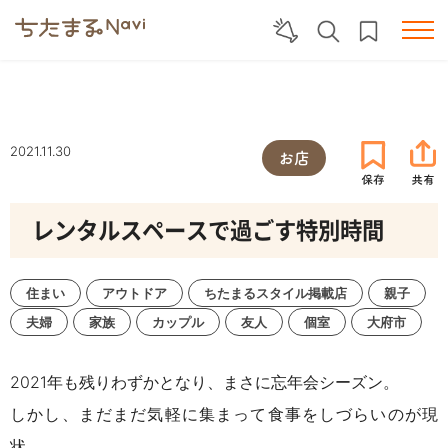
2021.11.30
お店
レンタルスペースで過ごす特別時間
住まい
アウトドア
ちたまるスタイル掲載店
親子
夫婦
家族
カップル
友人
個室
大府市
2021
年も残りわずかとなり、まさに忘年会シーズン。
しかし、まだまだ気軽に集まって食事をしづらいのが現
状…