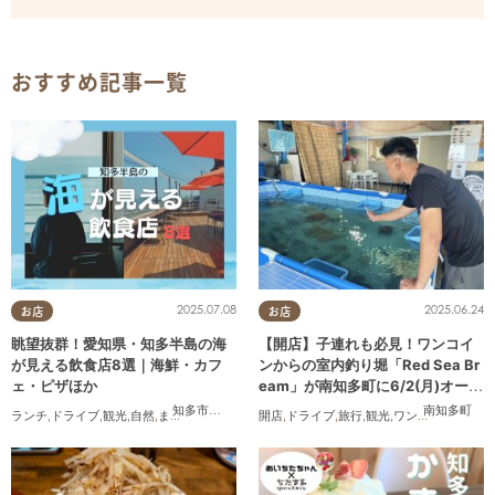
おすすめ記事一覧
2025.07.08
2025.06.24
お店
お店
眺望抜群！愛知県・知多半島の海
【開店】子連れも必見！ワンコイ
が見える飲食店8選｜海鮮・カフ
ンからの室内釣り堀「Red Sea Br
ェ・ピザほか
eam」が南知多町に6/2(月)オープ
ン
知多市
,
常滑市
,
美浜町
,
南知多町
南知多町
ランチ
,
ドライブ
,
観光
,
自然
,
まちネタ
,
季節ネタ
,
開店
まとめ記事
,
ドライブ
,
旅行
,
観光
,
ワンコイン