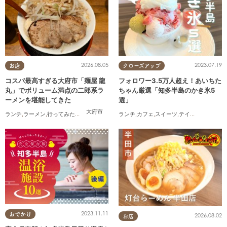
2026.08.05
2023.07.19
お店
クローズアップ
コスパ最高すぎる大府市「麺屋 龍
フォロワー3.5万人超え！あいちた
丸」でボリューム満点の二郎系ラ
ちゃん厳選「知多半島のかき氷5
ーメンを堪能してきた
選」
大府市
ランチ
,
ラーメン
,
行ってみたレポ
,
おひとりさま
ランチ
,
コスパ抜群
,
カフェ
,
スイーツ
,
テイクアウト
2023.11.11
おでかけ
2026.08.02
お店