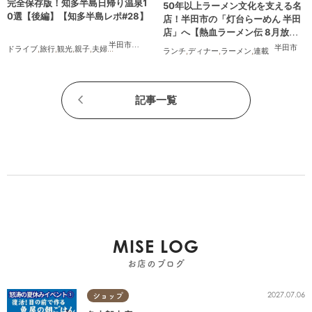
完全保存版！知多半島日帰り温泉1
50年以上ラーメン文化を支える名
0選【後編】【知多半島レポ#28】
店！半田市の「灯台らーめん 半田
店」へ【熱血ラーメン伝 8月放
送】
半田市
,
常滑市
,
南知多町
半田市
ドライブ
,
旅行
,
観光
,
親子
,
夫婦
,
家族
,
知多半島レポ
ランチ
,
ディナー
,
ラーメン
,
連載
記事一覧
MISE LOG
お店のブログ
2027.07.06
ショップ