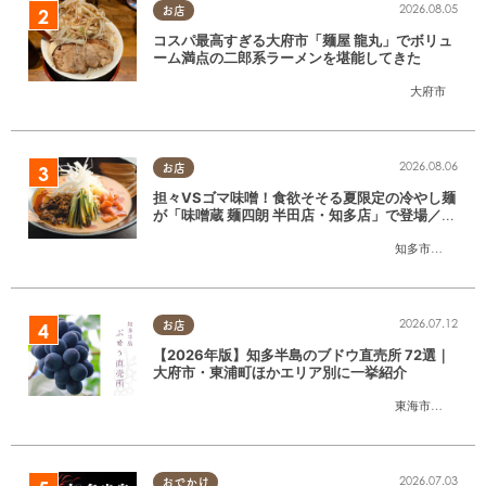
2026.08.05
お店
コスパ最高すぎる大府市「麺屋 龍丸」でボリュ
ーム満点の二郎系ラーメンを堪能してきた
大府市
2026.08.06
お店
担々VSゴマ味噌！食欲そそる夏限定の冷やし麺
が「味噌蔵 麺四朗 半田店・知多店」で登場／ち
たまる広告
知多市
,
半田市
2026.07.12
お店
【2026年版】知多半島のブドウ直売所 72選｜
大府市・東浦町ほかエリア別に一挙紹介
東海市
,
大府市
,
東
2026.07.03
おでかけ