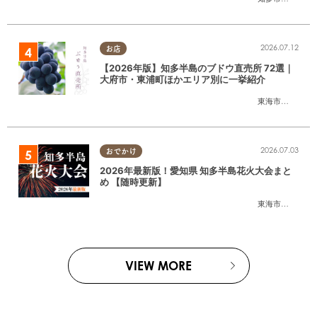
2026.07.12
お店
【2026年版】知多半島のブドウ直売所 72選｜
大府市・東浦町ほかエリア別に一挙紹介
東海市
,
大府市
,
東
2026.07.03
おでかけ
2026年最新版！愛知県 知多半島花火大会まと
め 【随時更新】
東海市
,
大府市
,
知
VIEW MORE