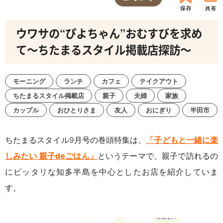
ウワサの“ぴよちゃん”おむすびを求め
て～ちたまるスタイル掲載店探訪～
モーニング
ランチ
カフェ
テイクアウト
ちたまるスタイル掲載店
親子
夫婦
家族
カップル
おひとりさま
友人
おにぎり
半田市
ちたまるスタイル
9
月号の巻頭特集は、
「子どもと一緒に楽
しみたい 親子
de
ごはん」
というテーマで、親子で訪れるの
にピッタリな知多半島を中心としたお店を紹介していま
す。