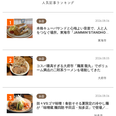
人気記事ランキング
2026.08.06
お店
本格キューバサンドと心地よい音楽で、人と人
をつなぐ場所。東海市「JAMMIN'STANDHOU
SE」に行ってみた
東海市
2026.08.05
お店
コスパ最高すぎる大府市「麺屋 龍丸」でボリュ
ーム満点の二郎系ラーメンを堪能してきた
大府市
2026.08.06
お店
担々VSゴマ味噌！食欲そそる夏限定の冷やし麺
が「味噌蔵 麺四朗 半田店・知多店」で登場／ち
たまる広告
知多市
,
半田市