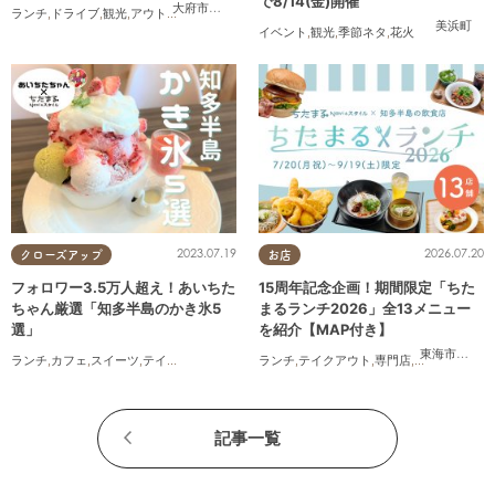
で8/14(金)開催
大府市
,
東浦町
,
半田市
,
常滑市
,
美浜町
,
南知多町
ランチ
,
ドライブ
,
観光
,
アウトドア
,
親子
,
カップル
,
友人
美浜町
イベント
,
観光
,
季節ネタ
,
花火
2023.07.19
2026.07.20
クローズアップ
お店
フォロワー3.5万人超え！あいちた
15周年記念企画！期間限定「ちた
ちゃん厳選「知多半島のかき氷5
まるランチ2026」全13メニュー
選」
を紹介【MAP付き】
東海市
,
大府
ランチ
,
カフェ
,
スイーツ
,
テイクアウト
ランチ
,
テイクアウト
,
専門店
,
ちたまるスタ
記事一覧