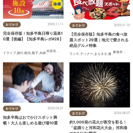
2023.11.11
おでかけ
2025.01.10
おでかけ
完全保存版！知多半島日帰り温泉1
【完全保存版】知多半島の食べ放
0選【後編】【知多半島レポ#28】
題スポット29選｜地元で愛される
絶品グルメ特集
半田市
,
常滑市
,
南知多町
東海市
,
大府
ドライブ
,
旅行
,
観光
,
親子
,
夫婦
,
家族
,
知多半島レポ
ランチ
,
ディナー
,
まちネタ
,
連載
,
コスパ抜群
2025.04.21
おでかけ
2026.08.07
おでかけ
知多半島はおでかけスポット満
約1,000発の花火が夜空を彩る！
載！大人も楽しめる遊び場10選
「盆踊りと河和花火大会」河和港