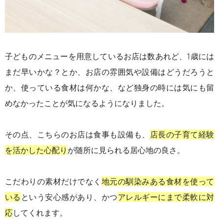
子どものメニューを用意しているお店は数あれど、
1
歳には
まだ早いかな？とか、お店の雰囲気や設備はどうだろうと
か、使っている食材は何かな、など独身の時には気にも留
めなかったことが気になるようになりました。
その点、こちらのお店は食事も設備も、
店長の子育て経験
を活かした心配り
が随所に見られる居心地の良さ。
こだわりの素材だけでなく
地元の馴染みある食材を使って
いる
という安心感があり、かつ
アレルギーにまで柔軟に対
応
してくれます。