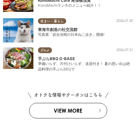
KonoMachi Cafe 尾張横須賀
KonoMachiランチのメニュー紹介！！
2026.07.30
住まい・暮らし
東海市創造の杜交流館
写真展「岩合光昭の日本ねこ歩き」開催!
2026.07.21
グルメ
手ぶらBBQ G-BASE
準備いらず、片付けいらず、送迎付き！ 夏の思い出は絶
品料理の手ぶらBBQで
オトクな情報やクーポンはこちら
VIEW MORE