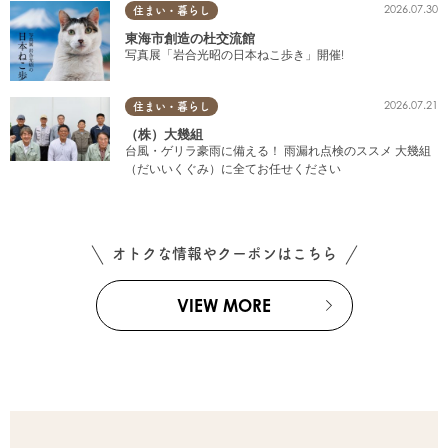
2026.07.30
住まい・暮らし
東海市創造の杜交流館
写真展「岩合光昭の日本ねこ歩き」開催!
2026.07.21
住まい・暮らし
（株）大幾組
台風・ゲリラ豪雨に備える！ 雨漏れ点検のススメ 大幾組
（だいいくぐみ）に全てお任せください
オトクな情報やクーポンはこちら
VIEW MORE