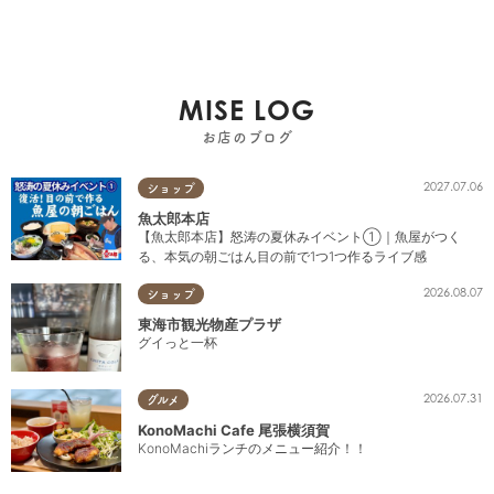
MISE LOG
お店のブログ
2027.07.06
ショップ
魚太郎本店
【魚太郎本店】怒涛の夏休みイベント①｜魚屋がつく
る、本気の朝ごはん目の前で1つ1つ作るライブ感
2026.08.07
ショップ
東海市観光物産プラザ
グイっと一杯
2026.07.31
グルメ
KonoMachi Cafe 尾張横須賀
KonoMachiランチのメニュー紹介！！