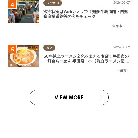
2026.08.07
おでかけ
渋滞状況はWebカメラで！知多半島道路・西知
多産業道路等の今をチェック
東海市
,
大府市
,
知
2026.08.02
お店
50年以上ラーメン文化を支える名店！半田市の
「灯台らーめん 半田店」へ【熱血ラーメン伝 8
月放送】
半田市
VIEW MORE