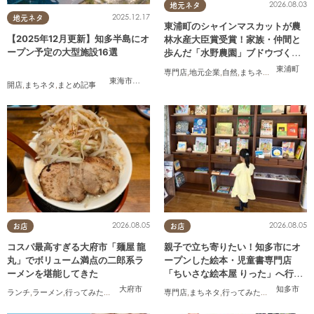
2026.08.03
地元ネタ
2025.12.17
地元ネタ
東浦町のシャインマスカットが農
【2025年12月更新】知多半島にオ
林水産大臣賞受賞！家族・仲間と
ープン予定の大型施設16選
歩んだ「水野農園」ブドウづくり
の軌跡
東浦町
専門店
,
地元企業
,
自然
,
まちネタ
,
季節ネタ
,
ち
東海市
,
大府市
,
知多市
,
東浦町
,
常滑市
,
武豊町
開店
,
まちネタ
,
まとめ記事
2026.08.05
2026.08.05
お店
お店
コスパ最高すぎる大府市「麺屋 龍
親子で立ち寄りたい！知多市にオ
丸」でボリューム満点の二郎系ラ
ープンした絵本・児童書専門店
ーメンを堪能してきた
「ちいさな絵本屋 りった」へ行っ
てみた
大府市
知多市
ランチ
,
ラーメン
,
行ってみたレポ
,
おひとりさま
専門店
,
コスパ抜群
,
まちネタ
,
行ってみたレポ
,
親子
,
家族
,