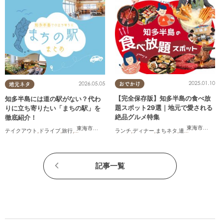
2025.01.10
2026.05.05
おでかけ
地元ネタ
【完全保存版】知多半島の食べ放
知多半島には道の駅がない？代わ
題スポット29選｜地元で愛される
りに立ち寄りたい「まちの駅」を
絶品グルメ特集
徹底紹介！
東海市
,
大府
東海市
,
武豊町
,
美浜町
ランチ
,
ディナー
,
まちネタ
,
連載
,
コスパ抜群
テイクアウト
,
ドライブ
,
旅行
,
観光
,
自然
記事一覧