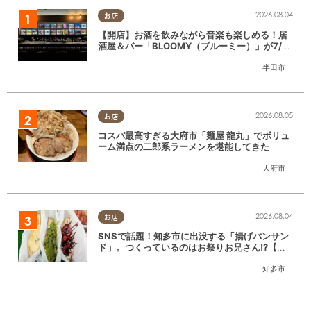
2026.08.04
お店
【開店】お酒を飲みながら音楽も楽しめる！居
酒屋＆バー「BLOOMY（ブルーミー）」が7/3
(金)半田市でオープン
半田市
2026.08.05
お店
コスパ最高すぎる大府市「麺屋 龍丸」でボリュ
ーム満点の二郎系ラーメンを堪能してきた
大府市
2026.08.04
お店
SNSで話題！知多市に出没する「揚げパンサン
ド」。つくっているのはお祭りお兄さん!?【ち
たまる調査隊#55】
知多市