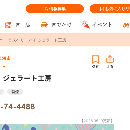
情報募集
お気に入りリ
お 店
おでかけ
イベント
ラズベリーパイ ジェラート工房
東海市
 ジェラート工房
場
禁煙
-74-4488
【2026.05.19更新】