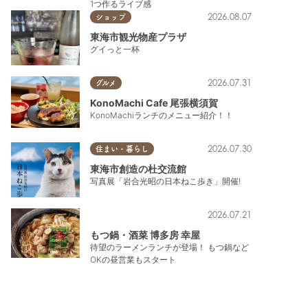
1つ作るライブ感
2026.08.07
ショップ
東海市観光物産プラザ
グイっと一杯
2026.07.31
グルメ
KonoMachi Cafe 尾張横須賀
KonoMachiランチのメニュー紹介！！
2026.07.30
住まい・暮らし
東海市創造の杜交流館
写真展「岩合光昭の日本ねこ歩き」開催!
2026.07.21
もつ鍋・酒菜 博多房 幸屋
待望のラーメンランチが登場！ もつ鍋など
OKの昼営業もスタート