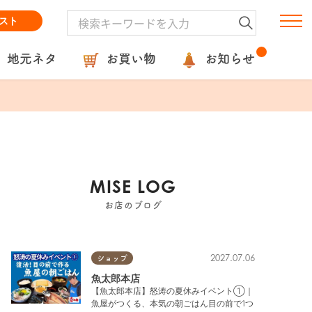
スト
地元ネタ
お買い物
お知らせ
MISE LOG
お店のブログ
2027.07.06
ショップ
魚太郎本店
【魚太郎本店】怒涛の夏休みイベント①｜
魚屋がつくる、本気の朝ごはん目の前で1つ