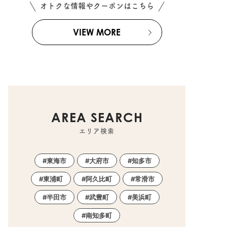
オトクな情報やクーポンはこちら
VIEW MORE
AREA SEARCH
エリア検索
東海市
大府市
知多市
東浦町
阿久比町
常滑市
半田市
武豊町
美浜町
南知多町