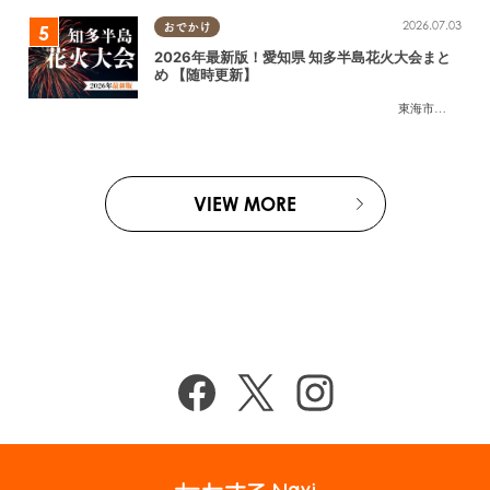
2026.07.03
おでかけ
2026年最新版！愛知県 知多半島花火大会まと
め 【随時更新】
東海市
,
大府市
,
知
VIEW MORE