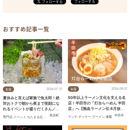
フォローする
おすすめ記事一覧
2026.08.02
2026.07.10
お店
お店
50年以上ラーメン文化を支える名
夏休みと言えば家族で魚太郎！絶
店！半田市の「灯台らーめん 半田
対おトクで朝から夜まで笑顔にな
店」へ【熱血ラーメン伝 8月放
れるイベントが盛りだくさん／ち
送】
たまる広告
半田市
美浜町
ランチ
,
ディナー
,
ラーメン
,
連載
専門店
,
イベント
,
ちたまる広告
,
家族