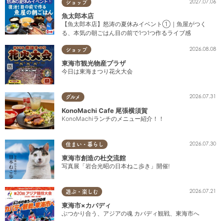
2027.07.06
ショップ
魚太郎本店
【魚太郎本店】怒涛の夏休みイベント①｜魚屋がつく
る、本気の朝ごはん目の前で1つ1つ作るライブ感
2026.08.08
ショップ
東海市観光物産プラザ
今日は東海まつり花火大会
2026.07.31
グルメ
KonoMachi Cafe 尾張横須賀
KonoMachiランチのメニュー紹介！！
2026.07.30
住まい・暮らし
東海市創造の杜交流館
写真展「岩合光昭の日本ねこ歩き」開催!
2026.07.21
遊ぶ・楽しむ
東海市×カバディ
ぶつかり合う、アジアの魂 カバディ観戦、東海市へ