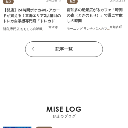
2023.03.14
2026.08.07
お店
お店
南知多の絶景広がるカフェ「時間
【開店】24時間ポケカやレアカー
の森（ときのもり）」で過ごす癒
ドが買える！東海エリア2店舗目の
しの時間
トレカ自販機専門店「トレカドリ
ーム」が常滑市に8/7(金)オープン
南知多町
常滑市
モーニング
,
ランチ
,
パン
,
カフェ
,
テイクアウ
開店
,
専門店
,
おもしろ自販機
,
カップル
,
おひとりさま
,
友人
,
トレンド
記事一覧
MISE LOG
お店のブログ