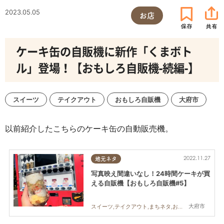
2023.05.05
お店
ケーキ缶の自販機に新作「くまボト
ル」登場！【おもしろ自販機-続編-】
スイーツ
テイクアウト
おもしろ自販機
大府市
以前紹介したこちらのケーキ缶の自動販売機。
2022.11.27
地元ネタ
写真映え間違いなし！24時間ケーキが買
える自販機【おもしろ自販機#5】
大府市
スイーツ,テイクアウト,まちネタ,おもしろ自販機,夫婦,友人,自動販売機