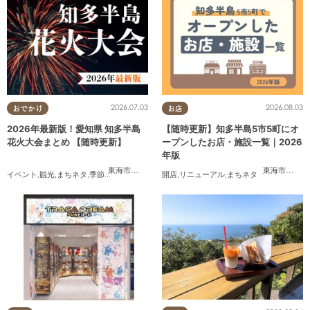
2026.07.03
2026.08.03
おでかけ
お店
2026年最新版！愛知県 知多半島
【随時更新】知多半島5市5町にオ
花火大会まとめ 【随時更新】
ープンしたお店・施設一覧｜2026
年版
東海市
,
大府市
,
知多市
,
東浦町
,
阿久比町
,
半田市
,
常滑市
東海市
,
,
大府
武豊
イベント
,
観光
,
まちネタ
,
季節ネタ
,
まとめ記事
,
親子
開店
,
,
夫婦
リニューアル
,
家族
,
カップル
,
まちネタ
,
友人