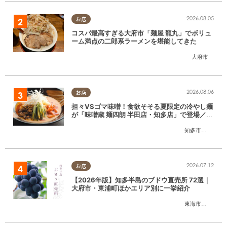
2026.08.05
お店
コスパ最高すぎる大府市「麺屋 龍丸」でボリュ
ーム満点の二郎系ラーメンを堪能してきた
大府市
2026.08.06
お店
担々VSゴマ味噌！食欲そそる夏限定の冷やし麺
が「味噌蔵 麺四朗 半田店・知多店」で登場／ち
たまる広告
知多市
,
半田市
2026.07.12
お店
【2026年版】知多半島のブドウ直売所 72選｜
大府市・東浦町ほかエリア別に一挙紹介
東海市
,
大府市
,
東