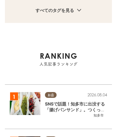
すべてのタグを見る
RANKING
人気記事ランキング
2026.08.04
お店
SNSで話題！知多市に出没する
「揚げパンサンド」。つくって
いるのはお祭りお兄さん!?【ち
知多市
たまる調査隊#55】