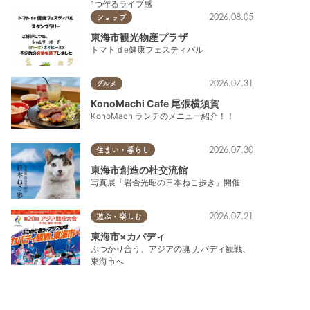
1つ作るライブ感
2026.08.05
ショップ
東海市観光物産プラザ
トマトｄe健康フェスティバル
2026.07.31
グルメ
KonoMachi Cafe 尾張横須賀
KonoMachiランチのメニュー紹介！！
2026.07.30
住まい・暮らし
東海市創造の杜交流館
写真展「岩合光昭の日本ねこ歩き」開催!
2026.07.21
遊ぶ・楽しむ
東海市×カバディ
ぶつかり合う、アジアの魂 カバディ観戦、
東海市へ