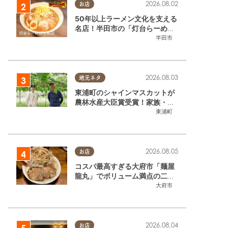
2026.08.02
お店
50年以上ラーメン文化を支える
名店！半田市の「灯台らーめん
半田店」へ【熱血ラーメン伝 8
半田市
月放送】
2026.08.03
地元ネタ
東浦町のシャインマスカットが
農林水産大臣賞受賞！家族・仲
間と歩んだ「水野農園」ブドウ
東浦町
づくりの軌跡
2026.08.05
お店
コスパ最高すぎる大府市「麺屋
龍丸」でボリューム満点の二郎
系ラーメンを堪能してきた
大府市
2026.08.04
お店