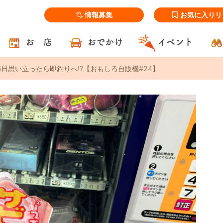
情報募集
お気に入りリ
お 店
おでかけ
イベント
65日思い立ったら即釣りへ!?【おもしろ自販機#24】