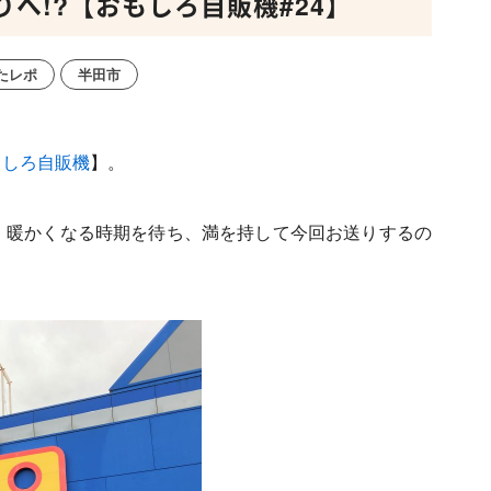
りへ!?【おもしろ自販機#24】
たレポ
半田市
もしろ自販機
】。
！暖かくなる時期を待ち、満を持して今回お送りするの