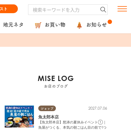
スト
地元ネタ
お買い物
お知らせ
MISE LOG
お店のブログ
2027.07.06
ショップ
魚太郎本店
【魚太郎本店】怒涛の夏休みイベント①｜
魚屋がつくる、本気の朝ごはん目の前で1つ