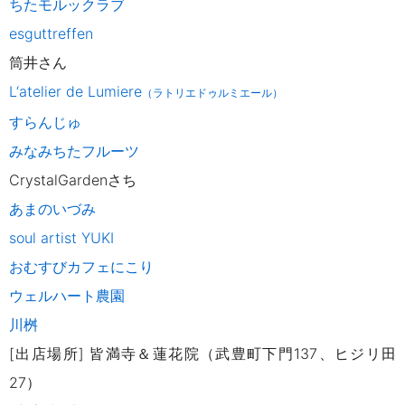
ちたモルックラブ
esguttreffen
筒井さん
L‘atelier de Lumiere
（ラトリエドゥルミエール）
すらんじゅ
みなみちたフルーツ
CrystalGardenさち
あまのいづみ
soul artist YUKI
おむすびカフェにこり
ウェルハート農園
川桝
[出店場所] 皆満寺＆蓮花院（武豊町下門137、ヒジリ田
27）