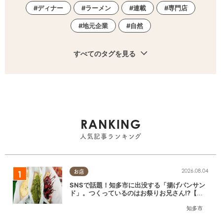
ディナー
ラーメン
連載
専門店
地元企業
自然
すべてのタグを見る
RANKING
人気記事ランキング
2026.08.04
お店
SNSで話題！知多市に出没する「揚げパンサン
ド」。つくっているのはお祭りお兄さん!?【ち
たまる調査隊#55】
知多市