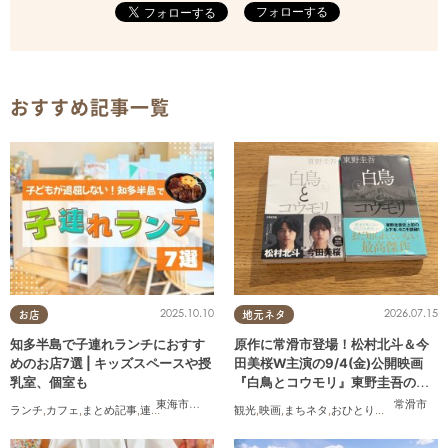
フォローする
おすすめ記事一覧
2025.10.10
2026.07.15
お店
地元ネタ
知多半島で子連れランチにおすす
原作に常滑市登場！松村北斗＆今
めのお店7選 | キッズスペースや授
田美桜W主演の9/4(金)公開映画
乳室、個室も
『白鳥とコウモリ』東野圭吾の原
作小説を読んでみた
東海市
,
大府市
,
半田市
,
常滑市
,
武豊町
常滑市
ランチ
,
カフェ
,
まとめ記事
,
連載
,
親子
,
個室
観光
,
映画
,
まちネタ
,
おひとりさま