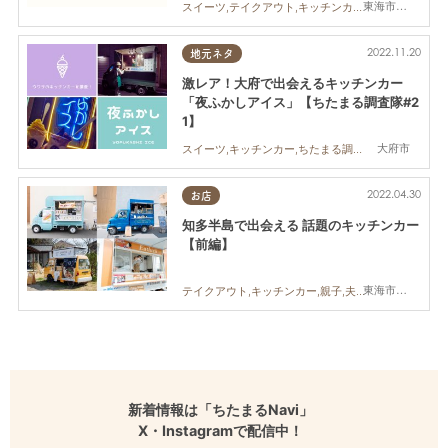
東海市,大府市,知多市,半田市,南知多町,常滑市,美浜町
スイーツ,テイクアウト,キッチンカー,イベント,まとめ記事
2022.11.20
地元ネタ
激レア！大府で出会えるキッチンカー
「夜ふかしアイス」【ちたまる調査隊#2
1】
大府市
スイーツ,キッチンカー,ちたまる調査隊,カップル,友人,トレンド
2022.04.30
お店
知多半島で出会える 話題のキッチンカー
【前編】
東海市,大府市,知多市,阿久比町,半田市,武豊町,南知多町,常滑市,美浜町,東浦町
テイクアウト,キッチンカー,親子,夫婦,家族,カップル,おひとりさま,友人,ペット,知多半島
新着情報は「ちたまるNavi」
X・Instagramで配信中！