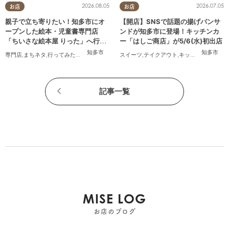
2026.08.05
2026.07.05
お店
お店
親子で立ち寄りたい！知多市にオ
【開店】SNSで話題の揚げパンサ
ープンした絵本・児童書専門店
ンドが知多市に登場！キッチンカ
「ちいさな絵本屋 りった」へ行っ
ー「はしご商店」が5/6(水)初出店
てみた
知多市
知多市
専門店
,
まちネタ
,
行ってみたレポ
,
親子
,
家族
,
おひとりさま
スイーツ
,
テイクアウト
,
キッチンカー
,
開店
,
記事一覧
MISE LOG
お店のブログ