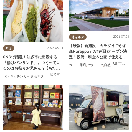
2026.07.03
地元ネタ
【続報】新施設「カラダうごかす
2026.08.04
お店
森Harappa」7/19(日)オープン決
定！設備・料金＆公園で使えるレ
SNSで話題！知多市に出没する
ンタルアイテムも登場
「揚げパンサンド」。つくってい
大府市
,
東浦
カフェ
,
開店
,
アウトドア
,
自然
,
まちネタ
,
家族
るのはお祭りお兄さん!?【ちたま
る調査隊#55】
知多市
パン
,
キッチンカー
,
まちネタ
,
ちたまる調査隊
,
行ってみたレポ