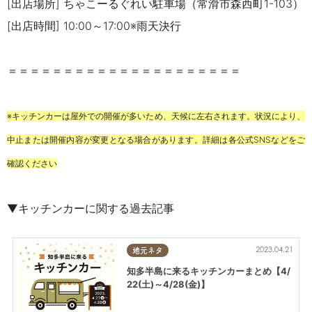
[出店場所] ちゃこーるぐれい駐車場（常滑市森西町1-103）
[出店時間] 10:00～17:00※雨天決行
＝＝＝＝＝＝＝＝＝＝＝＝＝＝＝＝＝＝＝＝＝
※キッチンカーは屋外での開催が多いため、天候に左右されます。状況により、
中止または開催内容が変更となる場合があります。詳細は各公式SNSなどをご
確認ください
▼キッチンカーに関する過去記事
2023.04.21
地元ネタ
知多半島に来るキッチンカーまとめ【4/
22(土)～4/28(金)】