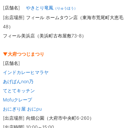
[店舗名]
やきとり竜鳳
（りゅうほう）
[出店場所] フィール ホームタウン店（東海市荒尾町大恵毛
48）
フィール美浜店（美浜町古布屋敷73-8）
▼大府つつじまつり
[店舗名]
インドカレーヒマラヤ
あげぱんnon乃
てとてキッチン
Mofuクレープ
おにぎり屋 おにpu
[出店場所] 向畑公園（大府市中央町6-260）
[出店時間] 10:00～15:00