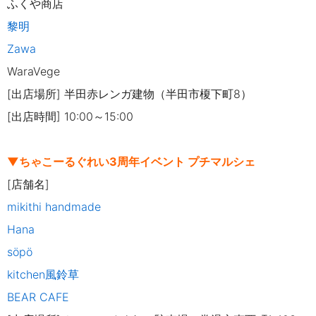
ふくや商店
黎明
Zawa
WaraVege
[出店場所] 半田赤レンガ建物（半田市榎下町8）
[出店時間] 10:00～15:00
▼ちゃこーるぐれい3周年イベント プチマルシェ
[店舗名]
mikithi handmade
Hana
söpö
kitchen風鈴草
BEAR CAFE