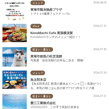
2026.08.05
ショップ
東海市観光物産プラザ
トマトｄe健康フェスティバル
2026.07.31
グルメ
KonoMachi Cafe 尾張横須賀
KonoMachiランチのメニュー紹介！！
2026.07.30
住まい・暮らし
東海市創造の杜交流館
写真展「岩合光昭の日本ねこ歩き」開催!
2026.07.25
ショップ
魚太郎本店
【魚太郎本店】怒涛の夏休みイベント①｜魚屋がつく
る、本気の朝ごはん目の前で1つ1つ作るライブ感
2026.07.21
住まい・暮らし
愛三工業株式会社
VISION2030 この手で笑顔の未来を