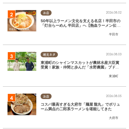
2026.08.02
お店
50年以上ラーメン文化を支える名店！半田市の
「灯台らーめん 半田店」へ【熱血ラーメン伝 8
月放送】
半田市
2026.08.03
地元ネタ
東浦町のシャインマスカットが農林水産大臣賞
受賞！家族・仲間と歩んだ「水野農園」ブドウ
づくりの軌跡
東浦町
2026.08.05
お店
コスパ最高すぎる大府市「麺屋 龍丸」でボリュ
ーム満点の二郎系ラーメンを堪能してきた
大府市