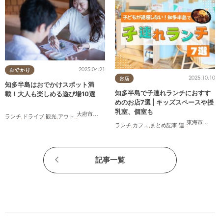
2025.04.21
おでかけ
2025.10.10
お店
知多半島はおでかけスポット満
知多半島で子連れランチにおすす
載！大人も楽しめる遊び場10選
めのお店7選 | キッズスペースや授
乳室、個室も
大府市
,
東浦町
,
半田市
,
常滑市
,
美浜町
,
南知多町
ランチ
,
ドライブ
,
観光
,
アウトドア
,
親子
,
カップル
,
友人
東海市
,
大府
ランチ
,
カフェ
,
まとめ記事
,
連載
,
親子
,
個室
記事一覧