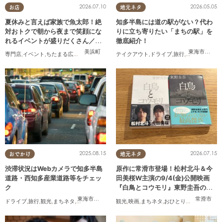
2026.07.10
2026.05.05
お店
地元ネタ
夏休みと言えば家族で魚太郎！絶
知多半島には道の駅がない？代わ
対おトクで朝から夜まで笑顔にな
りに立ち寄りたい「まちの駅」を
れるイベントが盛りだくさん／ち
徹底紹介！
たまる広告
美浜町
東海市
,
武豊
専門店
,
イベント
,
ちたまる広告
,
家族
テイクアウト
,
ドライブ
,
旅行
,
観光
,
自然
2025.08.15
2026.07.15
おでかけ
地元ネタ
渋滞状況はWebカメラで知多半島
原作に常滑市登場！松村北斗＆今
道路・西知多産業道路等をチェッ
田美桜W主演の9/4(金)公開映画
ク
『白鳥とコウモリ』東野圭吾の原
作小説を読んでみた
東海市
,
大府市
,
知多市
,
東浦町
,
常滑市
,
南知多町
常滑市
ドライブ
,
旅行
,
観光
,
まちネタ
,
渋滞
観光
,
映画
,
まちネタ
,
おひとりさま