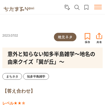
2023.07.02
地元ネタ
意外と知らない知多半島雑学～地名の
由来クイズ「巽が丘」～
まちネタ
知多半島雑学
【答え合わせ】
レベル★★☆