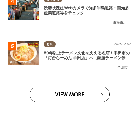
渋滞状況はWebカメラで知多半島道路・西知多
産業道路等をチェック
東海市
,
大府市
,
知
2026.08.02
お店
50年以上ラーメン文化を支える名店！半田市の
「灯台らーめん 半田店」へ【熱血ラーメン伝 8
月放送】
半田市
VIEW MORE