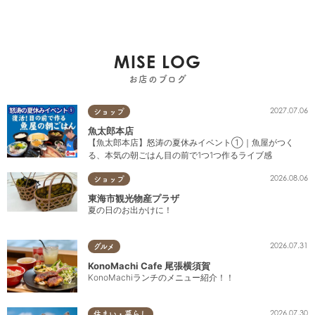
MISE LOG
お店のブログ
2027.07.06
ショップ
魚太郎本店
【魚太郎本店】怒涛の夏休みイベント①｜魚屋がつく
る、本気の朝ごはん目の前で1つ1つ作るライブ感
2026.08.06
ショップ
東海市観光物産プラザ
夏の日のお出かけに！
2026.07.31
グルメ
KonoMachi Cafe 尾張横須賀
KonoMachiランチのメニュー紹介！！
2026.07.30
住まい・暮らし