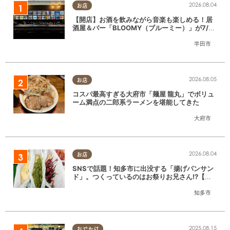
2026.08.04
お店
【開店】お酒を飲みながら音楽も楽しめる！居
酒屋＆バー「BLOOMY（ブルーミー）」が7/3
(金)半田市でオープン
半田市
2026.08.05
お店
コスパ最高すぎる大府市「麺屋 龍丸」でボリュ
ーム満点の二郎系ラーメンを堪能してきた
大府市
2026.08.04
お店
SNSで話題！知多市に出没する「揚げパンサン
ド」。つくっているのはお祭りお兄さん!?【ち
たまる調査隊#55】
知多市
2025.08.15
おでかけ