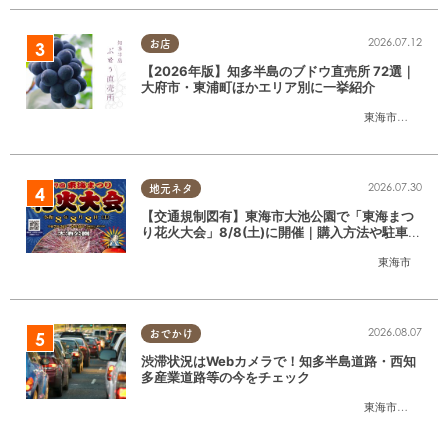
2026.07.12
お店
【2026年版】知多半島のブドウ直売所 72選｜
大府市・東浦町ほかエリア別に一挙紹介
東海市
,
大府市
,
東
2026.07.30
地元ネタ
【交通規制図有】東海市大池公園で「東海まつ
り花火大会」8/8(土)に開催｜購入方法や駐車場
情報は？
東海市
2026.08.07
おでかけ
渋滞状況はWebカメラで！知多半島道路・西知
多産業道路等の今をチェック
東海市
,
大府市
,
知