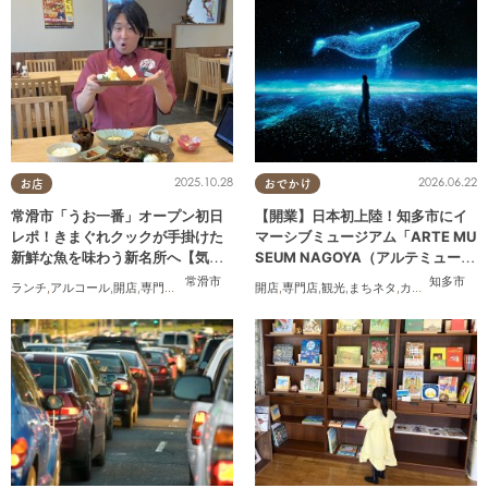
2025.10.28
2026.06.22
お店
おでかけ
常滑市「うお一番」オープン初日
【開業】日本初上陸！知多市にイ
レポ！きまぐれクックが手掛けた
マーシブミュージアム「ARTE MU
新鮮な魚を味わう新名所へ【気に
SEUM NAGOYA（アルテミュージ
なるリサーチ#31】
アムナゴヤ）」が2026年11月下旬
常滑市
知多市
ランチ
,
アルコール
,
開店
,
専門店
,
気になるリサーチ
開店
,
家族
,
専門店
,
おひとりさま
,
観光
,
まちネタ
,
カップル
,
友人
にオープン