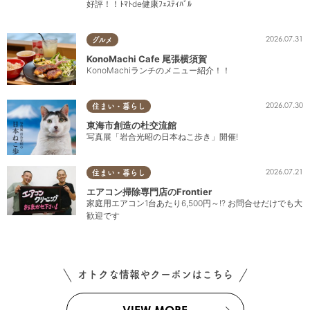
好評！！ﾄﾏﾄde健康ﾌｪｽﾃｨﾊﾞﾙ
2026.07.31
グルメ
KonoMachi Cafe 尾張横須賀
KonoMachiランチのメニュー紹介！！
2026.07.30
住まい・暮らし
東海市創造の杜交流館
写真展「岩合光昭の日本ねこ歩き」開催!
2026.07.21
住まい・暮らし
エアコン掃除専門店のFrontier
家庭用エアコン1台あたり6,500円～!? お問合せだけでも大
歓迎です
オトクな情報やクーポンはこちら