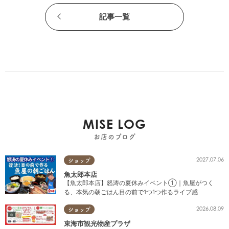
記事一覧
MISE LOG
お店のブログ
2027.07.06
ショップ
魚太郎本店
【魚太郎本店】怒涛の夏休みイベント①｜魚屋がつく
る、本気の朝ごはん目の前で1つ1つ作るライブ感
2026.08.09
ショップ
東海市観光物産プラザ