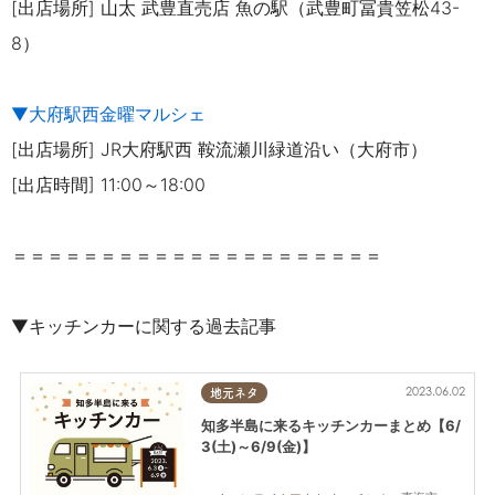
[出店場所] 山太 武豊直売店 魚の駅（武豊町冨貴笠松43-
8）
▼大府駅西金曜マルシェ
[出店場所] JR大府駅西 鞍流瀬川緑道沿い（大府市）
[出店時間] 11:00～18:00
＝＝＝＝＝＝＝＝＝＝＝＝＝＝＝＝＝＝＝＝＝
▼キッチンカーに関する過去記事
2023.06.02
地元ネタ
知多半島に来るキッチンカーまとめ【6/
3(土)～6/9(金)】