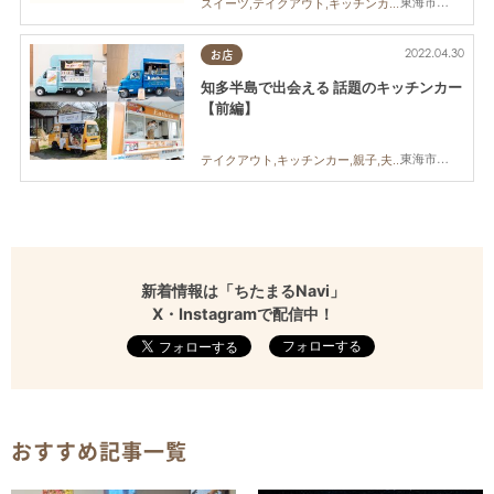
東海市,大府市,知多市,半田市,南知多町,常滑市
スイーツ,テイクアウト,キッチンカー,イベント,まとめ記事
2022.04.30
お店
知多半島で出会える 話題のキッチンカー
【前編】
東海市,大府市,知多市,阿久比町,半田市,武豊町,南知多町,常滑市,美浜町,東浦町
テイクアウト,キッチンカー,親子,夫婦,家族,カップル,おひとりさま,友人,ペット,知多半島
新着情報は「ちたまるNavi」
X・Instagramで配信中！
フォローする
おすすめ記事一覧