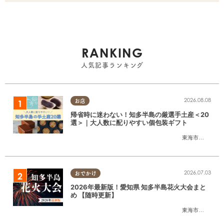
RANKING
人気記事ランキング
2026.08.08
お店
帰省時に迷わない！知多半島の厳選手土産＜20
選＞｜大人数に配りやすい個包装ギフト
東海市
,
大府市
,
知
2026.07.03
おでかけ
2026年最新版！愛知県 知多半島花火大会まと
め 【随時更新】
東海市
,
大府市
,
知