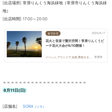
[出店場所] 常滑りんくう海浜緑地（常滑市りんくう海浜緑
地）
[出店時間] 17:00～20:00
2023.05.17
おでかけ
花火と音楽で贅沢空間！常滑りんくうビ
ーチ花火大会が6/10開催！
常滑市
イベント,アウトドア,自然,季節ネタ,親子,夫婦,家族,友人
＝＝＝＝＝＝＝＝＝＝＝＝＝＝＝＝＝＝＝＝＝
6月11日(日)
[店舗名]
SORA
（ソラ）