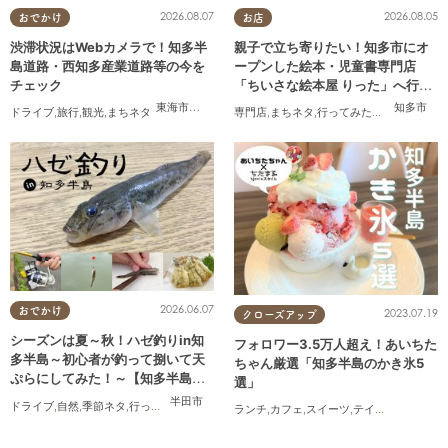
2026.08.07
2026.08.05
おでかけ
お店
渋滞状況はWebカメラで！知多半
親子で立ち寄りたい！知多市にオ
島道路・西知多産業道路等の今を
ープンした絵本・児童書専門店
チェック
「ちいさな絵本屋 りった」へ行っ
てみた
東海市
,
大府市
,
知多市
,
東浦町
,
常滑市
,
南知多町
知多市
ドライブ
,
旅行
,
観光
,
まちネタ
専門店
,
まちネタ
,
行ってみたレポ
,
親子
,
家族
,
2026.06.07
おでかけ
2023.07.19
クローズアップ
シーズンは夏～秋！ハゼ釣りin知
フォロワー3.5万人超え！あいちた
多半島～初心者が釣って捌いて天
ちゃん厳選「知多半島のかき氷5
ぷらにしてみた！～【知多半島レ
選」
ポ#14】
半田市
ドライブ
,
自然
,
季節ネタ
,
行ってみたレポ
,
夫婦
,
家族
,
カップル
,
おひとりさま
,
友人
,
知多半島
ランチ
,
カフェ
,
スイーツ
,
テイクアウト