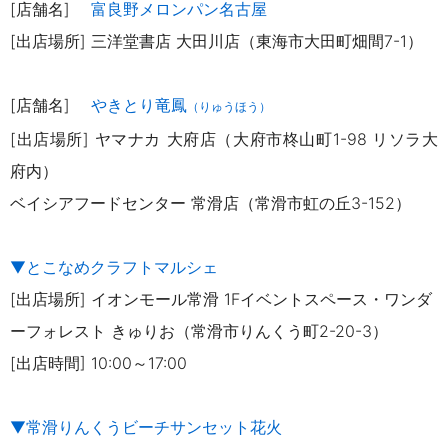
[店舗名]
富良野メロンパン名古屋
[出店場所]
三洋堂書店 大田川店（東海市大田町畑間7-1）
[店舗名]
やきとり竜鳳
（りゅうほう）
[出店場所] ヤマナカ 大府店（大府市柊山町1-98 リソラ大
府内）
ベイシアフードセンター 常滑店（常滑市虹の丘3-152）
▼とこなめクラフトマルシェ
[出店場所] イオンモール常滑 1Fイベントスペース・ワンダ
ーフォレスト きゅりお（常滑市りんくう町2-20-3）
[出店時間] 10:00～17:00
▼常滑りんくうビーチサンセット花火