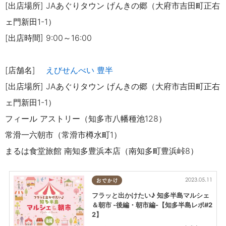
[出店場所] JAあぐりタウン げんきの郷（大府市吉田町正右
ェ門新田1-1）
[出店時間] 9:00～16:00
[店舗名]
えびせんべい 豊半
[出店場所] JAあぐりタウン げんきの郷（大府市吉田町正右
ェ門新田1-1）
フィール アストリー（知多市八幡種池128）
常滑一六朝市（常滑市樽水町1）
まるは食堂旅館 南知多豊浜本店（南知多町豊浜峠8）
2023.05.11
おでかけ
フラッと出かけたい♪ 知多半島マルシェ
＆朝市 -後編・朝市編-【知多半島レポ#2
2】