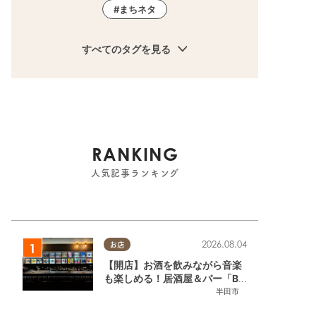
まちネタ
すべてのタグを見る
RANKING
人気記事ランキング
2026.08.04
お店
【開店】お酒を飲みながら音楽
も楽しめる！居酒屋＆バー「BL
OOMY（ブルーミー）」が7/3
半田市
(金)半田市でオープン