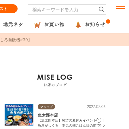
スト
地元ネタ
お買い物
お知らせ
しろ自販機#30】
MISE LOG
お店のブログ
2027.07.06
ショップ
魚太郎本店
【魚太郎本店】怒涛の夏休みイベント①｜
魚屋がつくる、本気の朝ごはん目の前で1つ