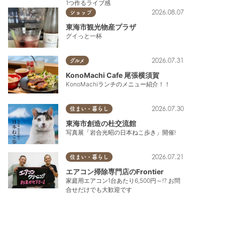
1つ作るライブ感
2026.08.07
ショップ
東海市観光物産プラザ
グイっと一杯
2026.07.31
グルメ
KonoMachi Cafe 尾張横須賀
KonoMachiランチのメニュー紹介！！
2026.07.30
住まい・暮らし
東海市創造の杜交流館
写真展「岩合光昭の日本ねこ歩き」開催!
2026.07.21
住まい・暮らし
エアコン掃除専門店のFrontier
家庭用エアコン1台あたり6,500円～!? お問
合せだけでも大歓迎です