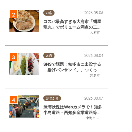
2026.08.05
お店
コスパ最高すぎる大府市「麺屋
龍丸」でボリューム満点の二郎
系ラーメンを堪能してきた
大府市
2026.08.04
お店
SNSで話題！知多市に出没する
「揚げパンサンド」。つくって
いるのはお祭りお兄さん!?【ち
知多市
たまる調査隊#55】
2026.08.07
おでかけ
渋滞状況はWebカメラで！知多
半島道路・西知多産業道路等の
今をチェック
東海市
,
大府市
,
知多市
,
東浦町
,
常