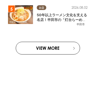
2026.08.02
お店
50年以上ラーメン文化を支える
名店！半田市の「灯台らーめん
半田店」へ【熱血ラーメン伝 8
半田市
月放送】
VIEW MORE