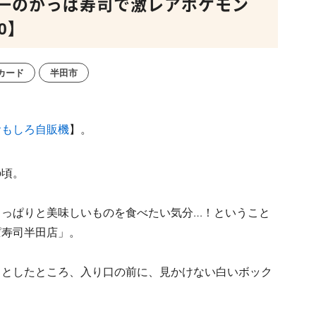
一のかっぱ寿司で激レアポケモン
0】
カード
半田市
おもしろ自販機
】。
の頃。
さっぱりと美味しいものを食べたい気分…！ということ
ぱ寿司半田店」。
うとしたところ、入り口の前に、見かけない白いボック