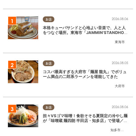
2026.08.06
お店
本格キューバサンドと心地よい音楽で、人と人
をつなぐ場所。東海市「JAMMIN'STANDHOU
SE」に行ってみた
東海市
2026.08.05
お店
コスパ最高すぎる大府市「麺屋 龍丸」でボリュ
ーム満点の二郎系ラーメンを堪能してきた
大府市
2026.08.06
お店
担々VSゴマ味噌！食欲そそる夏限定の冷やし麺
が「味噌蔵 麺四朗 半田店・知多店」で登場／ち
たまる広告
知多市
,
半田市