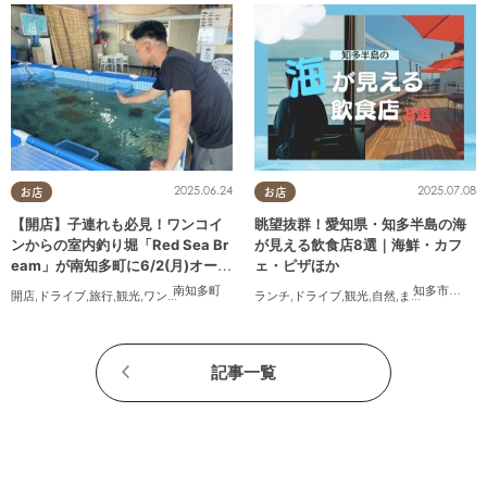
2025.06.24
2025.07.08
お店
お店
【開店】子連れも必見！ワンコイ
眺望抜群！愛知県・知多半島の海
ンからの室内釣り堀「Red Sea Br
が見える飲食店8選｜海鮮・カフ
eam」が南知多町に6/2(月)オープ
ェ・ピザほか
ン
南知多町
知多市
,
常滑
開店
,
ドライブ
,
旅行
,
観光
,
ワンコイン
ランチ
,
ドライブ
,
観光
,
自然
,
まちネタ
,
季節ネ
記事一覧