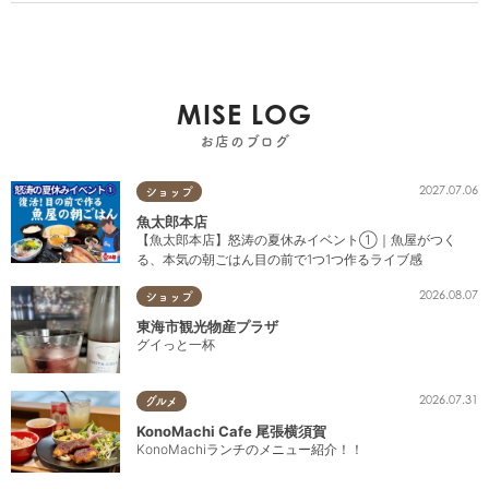
MISE LOG
お店のブログ
2027.07.06
ショップ
魚太郎本店
【魚太郎本店】怒涛の夏休みイベント①｜魚屋がつく
る、本気の朝ごはん目の前で1つ1つ作るライブ感
2026.08.07
ショップ
東海市観光物産プラザ
グイっと一杯
2026.07.31
グルメ
KonoMachi Cafe 尾張横須賀
KonoMachiランチのメニュー紹介！！