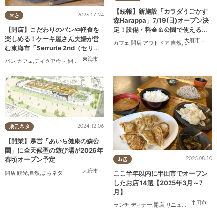
【続報】新施設「カラダうごかす
2026.07.24
お店
森Harappa」7/19(日)オープン決
定！設備・料金＆公園で使えるレ
【開店】こだわりのパンや軽食を
ンタルアイテムも登場
楽しめる！ケーキ屋さん夫婦が営
大府市
,
東浦
カフェ
,
開店
,
アウトドア
,
自然
,
まちネタ
,
家族
む東海市「Serrurie 2nd（セリュ
リエ セカンド）」6/29(月)テスト
東海市
パン
,
カフェ
,
テイクアウト
,
開店
,
専門店
,
まちネタ
,
親子
,
夫婦
,
家族
,
カップル
,
おひとりさま
,
オープン
2024.12.06
地元ネタ
【開業】県営「あいち健康の森公
園」に全天候型の遊び場が2026年
2025.08.10
春頃オープン予定
お店
大府市
ここ半年以内に半田市でオープン
開店
,
観光
,
自然
,
まちネタ
したお店 14選【2025年3月～7
月】
半田市
ランチ
,
ディナー
,
開店
,
リニューアル
,
まとめ