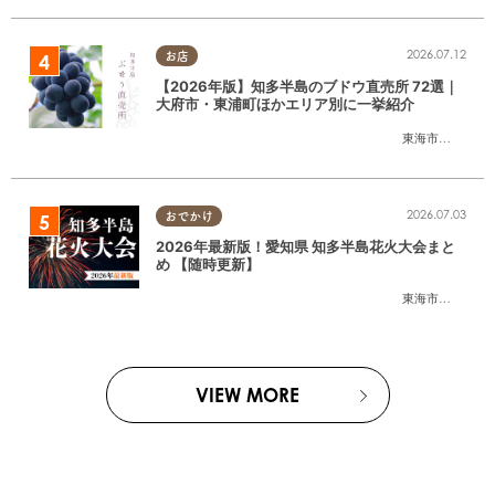
2026.07.12
お店
【2026年版】知多半島のブドウ直売所 72選｜
大府市・東浦町ほかエリア別に一挙紹介
東海市
,
大府市
,
東
2026.07.03
おでかけ
2026年最新版！愛知県 知多半島花火大会まと
め 【随時更新】
東海市
,
大府市
,
知
VIEW MORE