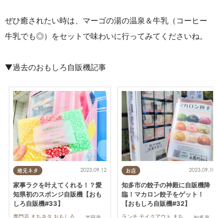
ぜひ癒されたい時は、マーゴの湯の温泉＆牛乳（コーヒー
牛乳でも◎）をセットで味わいに行ってみてくださいね。
▼過去のおもしろ自販機記事
2023.09.12
2023.09.10
地元ネタ
お店
家事ラクを叶えてくれる！？愛
知多市の餃子の神殿に自販機降
知県初のスポンジ自販機【おも
臨！マカロン餃子をゲット！
しろ自販機#33】
【おもしろ自販機#32】
専門店,まちネタ,おもしろ自販機
ランチ,テイクアウト,まちネタ,おもしろ自販機
半田市
知多市