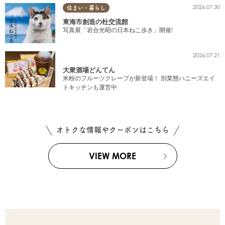
2026.07.30
住まい・暮らし
東海市創造の杜交流館
写真展「岩合光昭の日本ねこ歩き」開催!
2026.07.21
大衆酒場どんてん
米粉のフルーツクレープが新登場！ 別業態ハニーズエイ
トキッチンも運営中
オトクな情報やクーポンはこちら
VIEW MORE