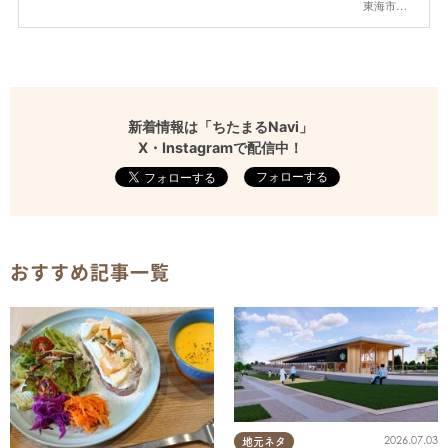
東海市,大府市,知多市,東浦町,阿久比町,半田市,常滑市,武豊町,美浜町,南知多町
新着情報は「ちたまるNavi」
X・Instagramで配信中！
フォローする
おすすめ記事一覧
2026.07.03
地元ネタ