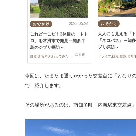
2023.05.26
おでかけ
おでかけ
大人にも見える「ト
これどーこだ！3体目の「トト
「ネコバス」～知多
ロ」を常滑市で発見～知多半
ブリ探訪～
島のジブリ探訪～
常滑市
自然,まちネタ,行ってみたレポ,親子,おひとりさま
今回は、たまたま通りかかった交差点に「となり
で、紹介します。
その場所があるのは、南知多町「内海駅東交差点