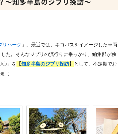
？～知多半島のジブリ探訪～
ブリパーク
」。最近では、ネコバスをイメージした車両
りました。そんなジブリの流行りに乗っかり、編集部が独
〇〇」を
【
知多半島のジブリ探訪
】
として、不定期でお
予定。）