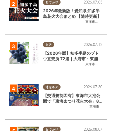
2026.07.03
おでかけ
2026年最新版！愛知県 知多半
島花火大会まとめ 【随時更新】
東海市
,
大府市
,
知多市
,
東浦町
,
阿
2026.07.12
お店
【2026年版】知多半島のブド
ウ直売所 72選｜大府市・東浦町
ほかエリア別に一挙紹介
東海市
,
大府市
,
東浦町
,
半田市
,
美
2026.07.30
地元ネタ
【交通規制図有】東海市大池公
園で「東海まつり花火大会」8/
8(土)に開催｜購入方法や駐車場
東海市
情報は？
2026.08.07
おでかけ