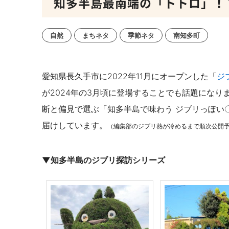
知多半島最南端の「トトロ」！
自然
まちネタ
季節ネタ
南知多町
愛知県長久手市に2022年11月にオープンした「
ジ
が2024年の3月頃に登場することでも話題にな
断と偏見で選ぶ
「知多半島で味わう ジブリっぽい
届けしています。
（編集部のジブリ熱が冷めるまで順次公開
▼知多半島のジブリ探訪シリーズ