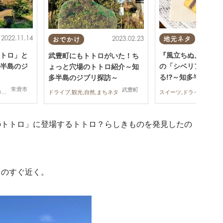
2022.11.14
2023.02.23
地元ネタ
おでかけ
トロ」と
『風立ちぬ』にも登
武豊町にもトトロがいた！ち
半島のジ
の「シベリア」が食
ょっと穴場のトトロ紹介～知
る⁉～知多半島のジ
多半島のジブリ探訪～
～
常滑市
武豊町
ドライブ,観光,自然,まちネタ,行ってみたレポ
ドライブ,観光,自然,まちネタ
のトトロ」に登場するトトロ？らしきものを発見したの
」のすぐ近く。