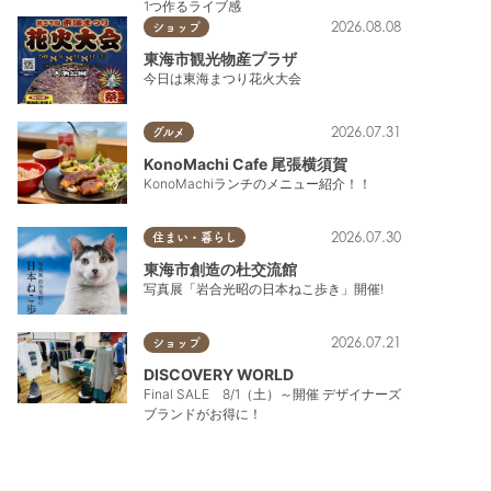
1つ作るライブ感
2026.08.08
ショップ
東海市観光物産プラザ
今日は東海まつり花火大会
2026.07.31
グルメ
KonoMachi Cafe 尾張横須賀
KonoMachiランチのメニュー紹介！！
2026.07.30
住まい・暮らし
東海市創造の杜交流館
写真展「岩合光昭の日本ねこ歩き」開催!
2026.07.21
ショップ
DISCOVERY WORLD
Final SALE 8/1（土）～開催 デザイナーズ
ブランドがお得に！