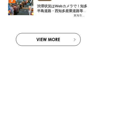
渋滞状況はWebカメラで！知多
半島道路・西知多産業道路等の
今をチェック
東海市
,
大府市
,
知多市
,
東浦町
,
常
VIEW MORE