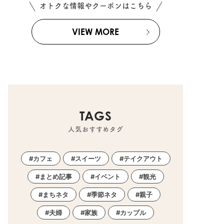
オトクな情報やクーポンはこちら
VIEW MORE
TAGS
人気おすすめタグ
カフェ
スイーツ
テイクアウト
まとめ記事
イベント
観光
まちネタ
季節ネタ
親子
2022.12.07
おでかけ
お店
夫婦
家族
カップル
おや！？トトロの様子が…！
新たなトトロ？に出