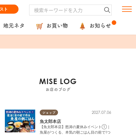
スト
地元ネタ
お買い物
お知らせ
MISE LOG
お店のブログ
2027.07.06
ショップ
魚太郎本店
【魚太郎本店】怒涛の夏休みイベント①｜
魚屋がつくる、本気の朝ごはん目の前で1つ