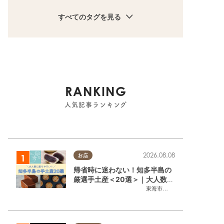
～知多半島のジブリ探訪・ト
た～知多半島のジブ
すべてのタグを見る
トロの木 続編～
グルメ編～
常滑市
ドライブ,観光,自然,まちネタ
パン,テイク
2023.04.18
場したあ
べられ
ブリ探訪
RANKING
半田市
スイーツ,ドライブ,観光,まちネタ,家族
人気記事ランキング
2026.08.08
お店
帰省時に迷わない！知多半島の
厳選手土産＜20選＞｜大人数に
配りやすい個包装ギフト
東海市
,
大府市
,
知多市
,
東浦町
,
阿