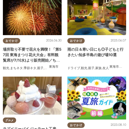
2026.06.30
2025.06.07
おでかけ
おでかけ
場所取り不要で花火を満喫！「第5
雨の日＆寒い日にも◎子どもと行
7回 東海まつり花火大会」有料観
きたい知多半島の遊び場10選
覧席が7/1(水)より販売開始／ちた
まる広告
東海市
東海市
,
大府
観光
,
まちネタ
,
季節ネタ
,
親子
,
夫婦
,
家族
,
カップル
ドライブ
,
友人
,
花火
,
観光
,
親子
,
家族
,
友人
グルメ
2023.08.10
おでかけ
ラズベリーパイ ジェラート工房