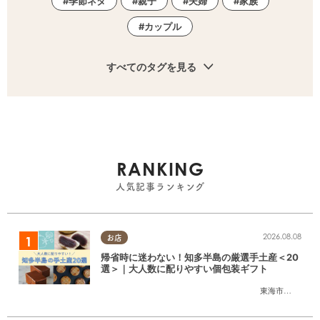
季節ネタ
親子
夫婦
家族
カップル
すべてのタグを見る
RANKING
人気記事ランキング
2026.08.08
お店
帰省時に迷わない！知多半島の厳選手土産＜20
選＞｜大人数に配りやすい個包装ギフト
東海市
,
大府市
,
知