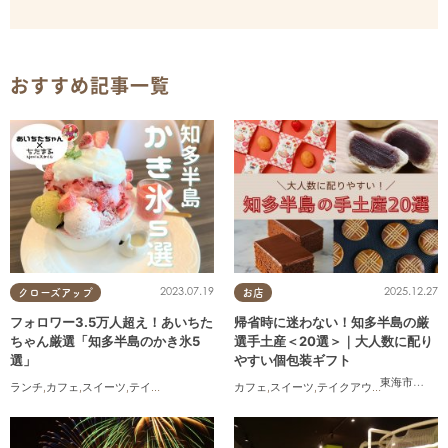
おすすめ記事一覧
2023.07.19
2025.12.27
クローズアップ
お店
フォロワー3.5万人超え！あいちた
帰省時に迷わない！知多半島の厳
ちゃん厳選「知多半島のかき氷5
選手土産＜20選＞｜大人数に配り
選」
やすい個包装ギフト
東海市
,
大府
ランチ
,
カフェ
,
スイーツ
,
テイクアウト
カフェ
,
スイーツ
,
テイクアウト
,
まとめ記事