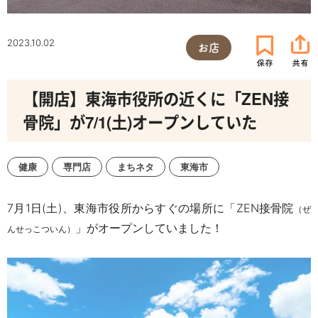
2023.10.02
お店
【開店】東海市役所の近くに「ZEN接
骨院」が7/1(土)オープンしていた
健康
専門店
まちネタ
東海市
7
月
1
日
(
土
)
、東海市役所からすぐの場所に「
ZEN
接骨院
（ぜ
」がオープンしていました！
んせっこついん）