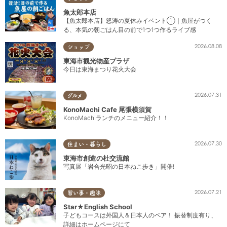
魚太郎本店
【魚太郎本店】怒涛の夏休みイベント①｜魚屋がつく
る、本気の朝ごはん目の前で1つ1つ作るライブ感
2026.08.08
ショップ
東海市観光物産プラザ
今日は東海まつり花火大会
2026.07.31
グルメ
KonoMachi Cafe 尾張横須賀
KonoMachiランチのメニュー紹介！！
2026.07.30
住まい・暮らし
東海市創造の杜交流館
写真展「岩合光昭の日本ねこ歩き」開催!
2026.07.21
習い事・趣味
Star★English School
子どもコースは外国人＆日本人のペア！ 振替制度有り、
詳細はホームページにて