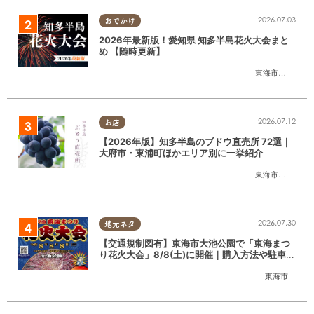
2026.07.03
おでかけ
2026年最新版！愛知県 知多半島花火大会まと
め 【随時更新】
東海市
,
大府市
,
知
2026.07.12
お店
【2026年版】知多半島のブドウ直売所 72選｜
大府市・東浦町ほかエリア別に一挙紹介
東海市
,
大府市
,
東
2026.07.30
地元ネタ
【交通規制図有】東海市大池公園で「東海まつ
り花火大会」8/8(土)に開催｜購入方法や駐車場
情報は？
東海市