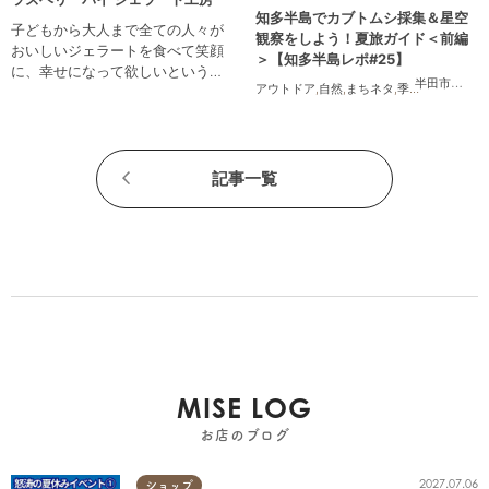
知多半島でカブトムシ採集＆星空
子どもから大人まで全ての人々が
観察をしよう！夏旅ガイド＜前編
おいしいジェラートを食べて笑顔
＞【知多半島レポ#25】
に、幸せになって欲しいという願
半田市
,
武豊
アウトドア
,
自然
,
まちネタ
,
季節ネタ
,
親子
,
家
いを込めて自社製造をしていま
す。
記事一覧
MISE LOG
お店のブログ
2027.07.06
ショップ