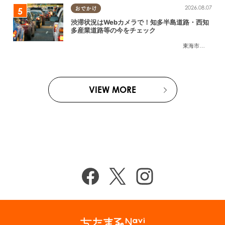
2026.08.07
おでかけ
渋滞状況はWebカメラで！知多半島道路・西知
多産業道路等の今をチェック
東海市
,
大府市
,
知
VIEW MORE