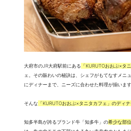
大府市のJR大府駅前にある
「KURUTOおおぶ×タ
ェ。その賑わいの秘訣は、シェフがもてなすメニ
にディナーまで、ニーズに合わせた料理が揃いま
そんな
「
KURUTOおおぶ×タニタカフェ
」のディナ
知多半島が誇るブランド牛「知多牛」の
希少な部