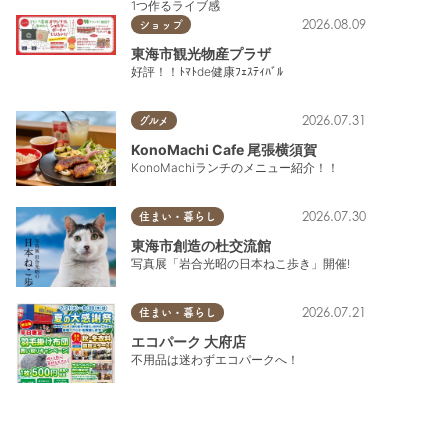
1つ作るライブ感
2026.08.09
ショップ
東海市観光物産プラザ
好評！！ﾄﾏﾄde健康ﾌｪｽﾃｨﾊﾞﾙ
2026.07.31
グルメ
KonoMachi Cafe 尾張横須賀
KonoMachiランチのメニュー紹介！！
2026.07.30
住まい・暮らし
東海市創造の杜交流館
写真展「岩合光昭の日本ねこ歩き」開催!
2026.07.21
住まい・暮らし
エコパーク 大府店
不用品は迷わずエコパークへ！