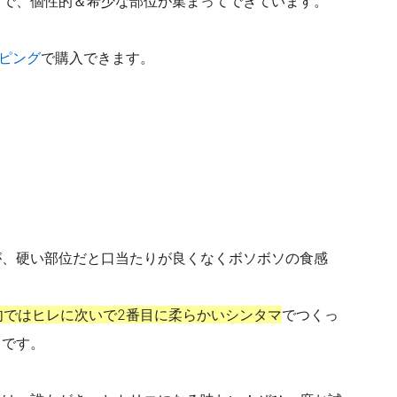
りで、
個性的＆希少な部位が集まってできています。
ピング
で購入できます。
が、
硬い部位だと口当たりが良くなくボソボソの食感
肉ではヒレに次いで2番目に柔らかいシンタマ
でつくっ
りです。