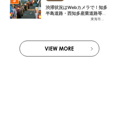
渋滞状況はWebカメラで！知多
半島道路・西知多産業道路等の
今をチェック
東海市
,
大府市
,
知多市
,
東浦町
,
常
VIEW MORE