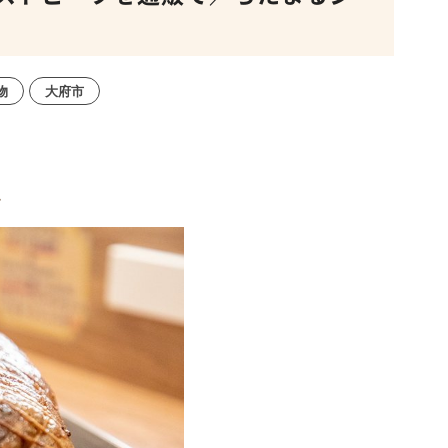
物
大府市
フ