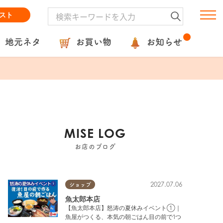
スト
地元ネタ
お買い物
お知らせ
MISE LOG
お店のブログ
2027.07.06
ショップ
魚太郎本店
【魚太郎本店】怒涛の夏休みイベント①｜
魚屋がつくる、本気の朝ごはん目の前で1つ