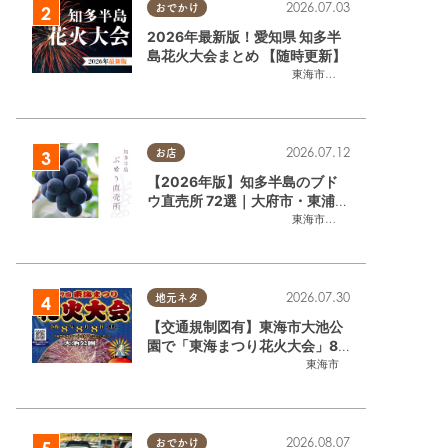
2026.07.03
おでかけ
2026年最新版！愛知県 知多半
島花火大会まとめ 【随時更新】
東海市
,
大府市
,
知多市
,
東浦町
,
阿
2026.07.12
お店
【2026年版】知多半島のブド
ウ直売所 72選｜大府市・東浦町
ほかエリア別に一挙紹介
東海市
,
大府市
,
東浦町
,
半田市
,
美
2026.07.30
地元ネタ
【交通規制図有】東海市大池公
園で「東海まつり花火大会」8/
8(土)に開催｜購入方法や駐車場
東海市
情報は？
2026.08.07
おでかけ