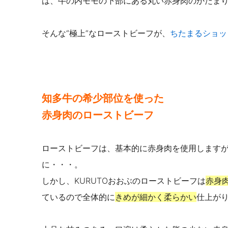
は、牛の内モモの下部にある丸い赤身肉のかたま
そんな“極上”なローストビーフが、
ちたまるショッ
知多牛の希少部位を使った
赤身肉のローストビーフ
ローストビーフは、基本的に赤身肉を使用します
に・・・。
しかし、KURUTOおおぶのローストビーフは
赤身
ているので
全体的に
きめが細かく柔らかい
仕上が