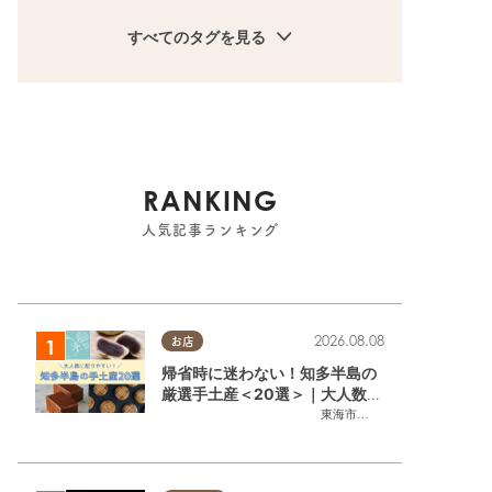
すべてのタグを見る
RANKING
人気記事ランキング
2026.08.08
お店
帰省時に迷わない！知多半島の
厳選手土産＜20選＞｜大人数に
配りやすい個包装ギフト
東海市
,
大府市
,
知多市
,
東浦町
,
阿