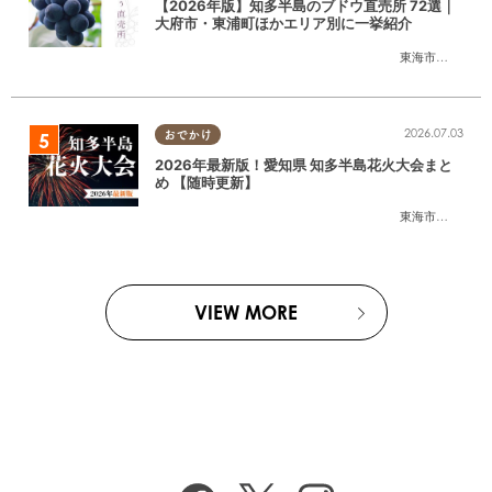
【2026年版】知多半島のブドウ直売所 72選｜
大府市・東浦町ほかエリア別に一挙紹介
東海市
,
大府市
,
東
2026.07.03
おでかけ
2026年最新版！愛知県 知多半島花火大会まと
め 【随時更新】
東海市
,
大府市
,
知
VIEW MORE