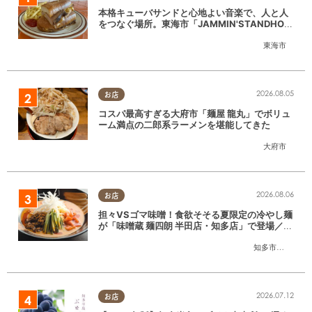
本格キューバサンドと心地よい音楽で、人と人
をつなぐ場所。東海市「JAMMIN'STANDHOU
SE」に行ってみた
東海市
2026.08.05
お店
コスパ最高すぎる大府市「麺屋 龍丸」でボリュ
ーム満点の二郎系ラーメンを堪能してきた
大府市
2026.08.06
お店
担々VSゴマ味噌！食欲そそる夏限定の冷やし麺
が「味噌蔵 麺四朗 半田店・知多店」で登場／ち
たまる広告
知多市
,
半田市
2026.07.12
お店