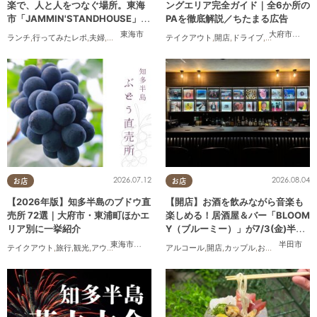
楽で、人と人をつなぐ場所。東海
ングエリア完全ガイド｜全6か所の
市「JAMMIN'STANDHOUSE」に
PAを徹底解説／ちたまる広告
行ってみた
東海市
大府市
,
阿久
ランチ
,
行ってみたレポ
,
夫婦
,
おひとりさま
,
友人
テイクアウト
,
開店
,
ドライブ
,
観光
,
ちたまる
2026.07.12
2026.08.04
お店
お店
【2026年版】知多半島のブドウ直
【開店】お酒を飲みながら音楽も
売所 72選｜大府市・東浦町ほかエ
楽しめる！居酒屋＆バー「BLOOM
リア別に一挙紹介
Y（ブルーミー）」が7/3(金)半田
市でオープン
東海市
,
大府市
,
東浦町
,
半田市
,
美浜町
半田市
テイクアウト
,
旅行
,
観光
,
アウトドア
,
まちネタ
,
季節ネタ
アルコール
,
開店
,
カップル
,
おひとりさま
,
友