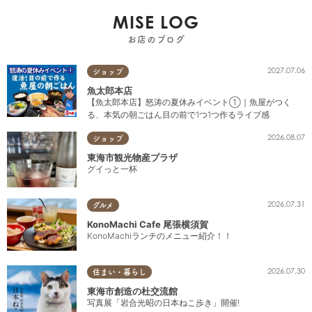
MISE LOG
お店のブログ
2027.07.06
ショップ
魚太郎本店
【魚太郎本店】怒涛の夏休みイベント①｜魚屋がつく
る、本気の朝ごはん目の前で1つ1つ作るライブ感
2026.08.07
ショップ
東海市観光物産プラザ
グイっと一杯
2026.07.31
グルメ
KonoMachi Cafe 尾張横須賀
KonoMachiランチのメニュー紹介！！
2026.07.30
住まい・暮らし
東海市創造の杜交流館
写真展「岩合光昭の日本ねこ歩き」開催!