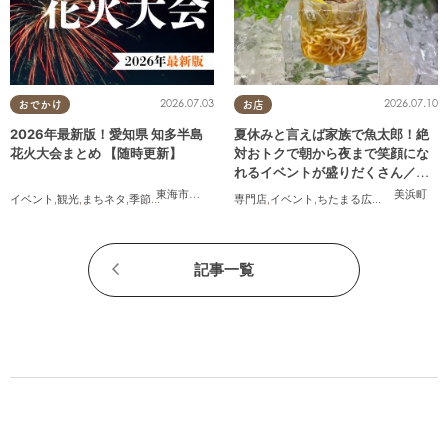
2026.07.03
2026.07.10
おでかけ
お店
2026年最新版！愛知県 知多半島
夏休みと言えば家族で魚太郎！絶
花火大会まとめ 【随時更新】
対おトクで朝から夜まで笑顔にな
れるイベントが盛りだくさん／ち
たまる広告
東海市
,
大府市
,
知多市
,
東浦町
,
阿久比町
,
半田市
,
常滑市
美浜町
,
武豊
イベント
,
観光
,
まちネタ
,
季節ネタ
,
まとめ記事
,
親子
専門店
,
夫婦
,
イベント
,
家族
,
カップル
,
ちたまる広告
,
友人
,
家族
記事一覧