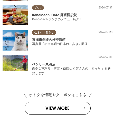
2026.07.31
グルメ
KonoMachi Cafe 尾張横須賀
KonoMachiランチのメニュー紹介！！
2026.07.30
住まい・暮らし
東海市創造の杜交流館
写真展「岩合光昭の日本ねこ歩き」開催!
2026.07.21
ベンリー東海店
面倒な草刈り・剪定・伐採など 皆さんの「困った!」を解
決します
オトクな情報やクーポンはこちら
VIEW MORE