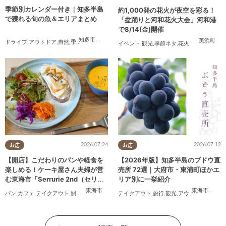
季節別カレンダー付き｜知多半島
約1,000発の花火が夜空を彩る！
で獲れる旬の魚＆エリアまとめ
「盆踊りと河和花火大会」河和港
で8/14(金)開催
知多市
,
半田市
,
常滑市
,
南知多町
美浜町
ドライブ
,
アウトドア
,
自然
,
季節ネタ
イベント
,
観光
,
季節ネタ
,
花火
2026.07.24
2026.07.12
お店
お店
【開店】こだわりのパンや軽食を
【2026年版】知多半島のブドウ直
楽しめる！ケーキ屋さん夫婦が営
売所 72選｜大府市・東浦町ほかエ
む東海市「Serrurie 2nd（セリュ
リア別に一挙紹介
リエ セカンド）」6/29(月)テスト
東海市
東海市
,
大府
パン
,
カフェ
,
テイクアウト
,
開店
,
専門店
,
まちネタ
テイクアウト
,
親子
,
夫婦
,
家族
,
旅行
,
カップル
,
観光
,
アウトドア
,
おひとりさま
,
まちネ
,
オープン