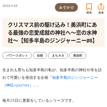
2023.11.25
おでかけ
クリスマス前の駆け込み！美浜町にあ
る最強の恋愛成就の神社へ～恋の水神
社～【知多半島のジンジャーニー#8】
パワースポット
自然
まちネタ
美浜町
生まれも育ちも知多半島の私が、知多半島の神社や寺を訪
れて可愛いを発信する企画「
知多半島のジンジャーニー
（神社×journey）
」。
毎月25日に更新をしているシリーズです。