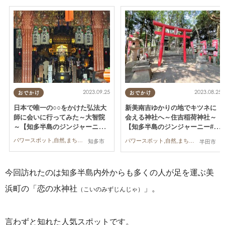
2023.09.25
2023.08.25
おでかけ
おでかけ
日本で唯一の○○をかけた弘法大
新美南吉ゆかりの地でキツネに
師に会いに行ってみた～大智院
会える神社へ～住吉稲荷神社～
～【知多半島のジンジャーニー#
【知多半島のジンジャーニー#
6】
5】
パワースポット,自然,まちネタ,行ってみたレポ
パワースポット,自然,まちネタ,行ってみたレポ
知多市
半田市
今回訪れたのは知多半島内外からも多くの人が足を運ぶ美
浜町の「恋の水神社
」。
（こいのみずじんじゃ）
言わずと知れた人気スポットです。