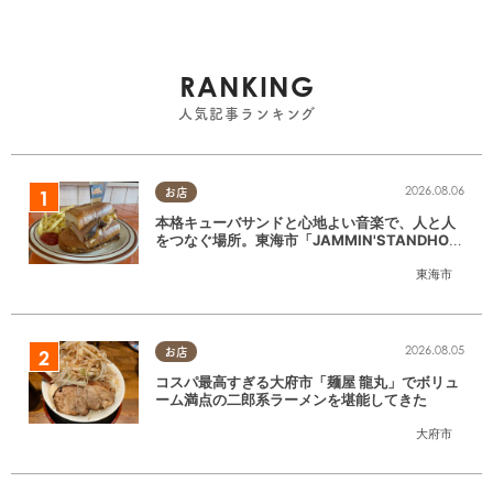
RANKING
人気記事ランキング
2026.08.06
お店
本格キューバサンドと心地よい音楽で、人と人
をつなぐ場所。東海市「JAMMIN'STANDHOU
SE」に行ってみた
東海市
2026.08.05
お店
コスパ最高すぎる大府市「麺屋 龍丸」でボリュ
ーム満点の二郎系ラーメンを堪能してきた
大府市