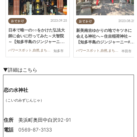
2023.09.25
2023.08.25
おでかけ
おでかけ
日本で唯一の○○をかけた弘法大
新美南吉ゆかりの地でキツネに
師に会いに行ってみた～大智院
会える神社へ～住吉稲荷神社～
～【知多半島のジンジャーニー#
【知多半島のジンジャーニー#
6】
5】
パワースポット,自然,まちネタ,行ってみたレポ
パワースポット,自然,まちネタ,行ってみたレポ
知多市
半田市
▼詳細はこちら
恋の水神社
（こいのみずじんじゃ）
住所
美浜町奥田中白沢92-91
電話
0569-87-3133