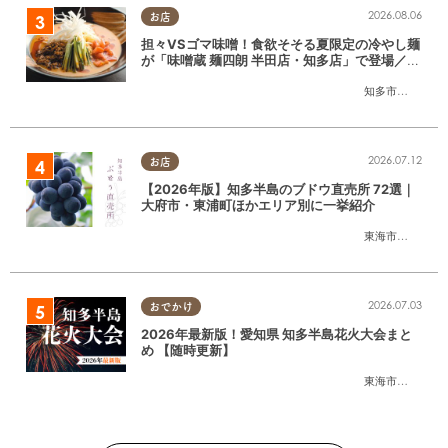
2026.08.06
お店
担々VSゴマ味噌！食欲そそる夏限定の冷やし麺
が「味噌蔵 麺四朗 半田店・知多店」で登場／ち
たまる広告
知多市
,
半田市
2026.07.12
お店
【2026年版】知多半島のブドウ直売所 72選｜
大府市・東浦町ほかエリア別に一挙紹介
東海市
,
大府市
,
東
2026.07.03
おでかけ
2026年最新版！愛知県 知多半島花火大会まと
め 【随時更新】
東海市
,
大府市
,
知