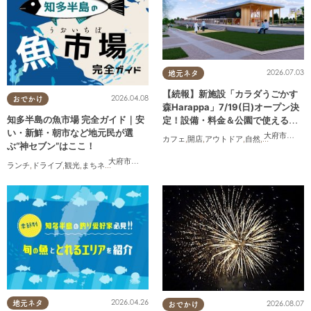
2026.07.03
地元ネタ
【続報】新施設「カラダうごかす
2026.04.08
おでかけ
森Harappa」7/19(日)オープン決
知多半島の魚市場 完全ガイド｜安
定！設備・料金＆公園で使えるレ
い・新鮮・朝市など地元民が選
ンタルアイテムも登場
大府市
,
東浦
カフェ
,
開店
,
アウトドア
,
自然
,
まちネタ
,
家族
ぶ“神セブン”はここ！
大府市
,
半田市
,
常滑市
,
美浜町
,
南知多町
ランチ
,
ドライブ
,
観光
,
まちネタ
,
連載
,
家族
,
カップル
,
友人
2026.04.26
2026.08.07
地元ネタ
おでかけ