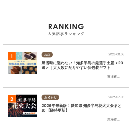
RANKING
人気記事ランキング
2026.08.08
お店
帰省時に迷わない！知多半島の厳選手土産＜20
選＞｜大人数に配りやすい個包装ギフト
東海市
,
大府市
,
知
2026.07.03
おでかけ
2026年最新版！愛知県 知多半島花火大会まと
め 【随時更新】
東海市
,
大府市
,
知