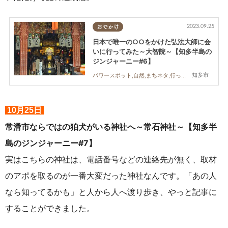
2023.09.25
おでかけ
日本で唯一の○○をかけた弘法大師に会
いに行ってみた～大智院～【知多半島の
ジンジャーニー#6】
知多市
パワースポット,自然,まちネタ,行ってみたレポ
10月25日
常滑市ならではの狛犬がいる神社へ～常石神社～【知多半
島のジンジャーニー#7】
実はこちらの神社は、電話番号などの連絡先が無く、取材
のアポを取るのが一番大変だった神社なんです。「あの人
なら知ってるかも」と人から人へ渡り歩き、やっと記事に
することができました。