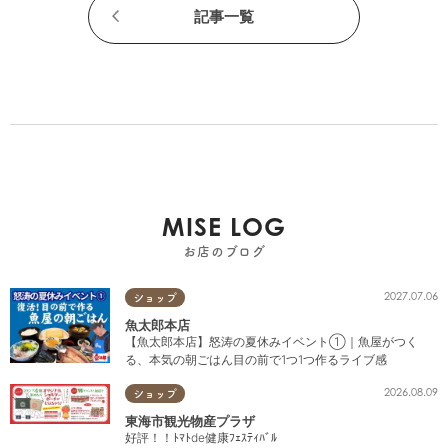
記事一覧
MISE LOG
お店のブログ
2027.07.06
ショップ
魚太郎本店
【魚太郎本店】怒涛の夏休みイベント①｜魚屋がつく
る、本気の朝ごはん目の前で1つ1つ作るライブ感
2026.08.09
ショップ
東海市観光物産プラザ
好評！！ﾄﾏﾄde健康ﾌｪｽﾃｨﾊﾞﾙ