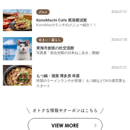
2026.07.31
グルメ
KonoMachi Cafe 尾張横須賀
KonoMachiランチのメニュー紹介！！
2026.07.30
住まい・暮らし
東海市創造の杜交流館
写真展「岩合光昭の日本ねこ歩き」開催!
2026.07.21
もつ鍋・酒菜 博多房 幸屋
待望のラーメンランチが登場！ もつ鍋などOKの昼営業も
スタート
オトクな情報やクーポンはこちら
VIEW MORE