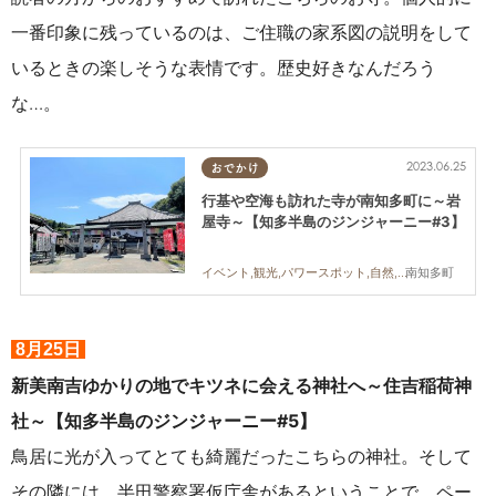
一番印象に残っているのは、ご住職の家系図の説明をして
いるときの楽しそうな表情です。歴史好きなんだろう
な…。
2023.06.25
おでかけ
行基や空海も訪れた寺が南知多町に～岩
屋寺～【知多半島のジンジャーニー#3】
南知多町
イベント,観光,パワースポット,自然,まちネタ,行ってみたレポ
8月25日
新美南吉ゆかりの地でキツネに会える神社へ～住吉稲荷神
社～【知多半島のジンジャーニー#5】
鳥居に光が入ってとても綺麗だったこちらの神社。そして
その隣には、半田警察署仮庁舎があるということで、ペー