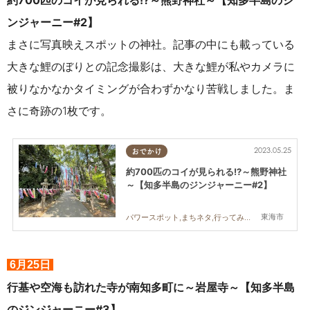
約700匹のコイが見られる!?～熊野神社～【知多半島のジ
ンジャーニー#2】
まさに写真映えスポットの神社。記事の中にも載っている
大きな鯉のぼりとの記念撮影は、大きな鯉が私やカメラに
被りなかなかタイミングが合わずかなり苦戦しました。ま
さに奇跡の1枚です。
2023.05.25
おでかけ
約700匹のコイが見られる!?～熊野神社
～【知多半島のジンジャーニー#2】
東海市
パワースポット,まちネタ,行ってみたレポ
6月25日
行基や空海も訪れた寺が南知多町に～岩屋寺～【知多半島
のジンジャーニー#3】