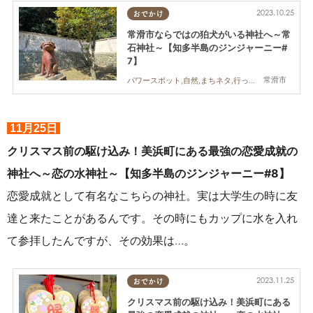
2023.10.25
おでかけ
常滑市ならではの狛犬がいる神社へ～常
石神社～【知多半島のジンジャーニー#
7】
常滑市
パワースポット,自然,まちネタ,行ってみたレポ
11月25日
クリスマス前の駆け込み！美浜町にある最強の恋愛成就の
神社へ～恋の水神社～【知多半島のジンジャーニー#8】
恋愛成就として有名なこちらの神社。実は大学生の時に友
達と来たことがあるんです。その時にもカップに水を入れ
て参拝したんですが、その効果は…。
2023.11.25
おでかけ
クリスマス前の駆け込み！美浜町にある