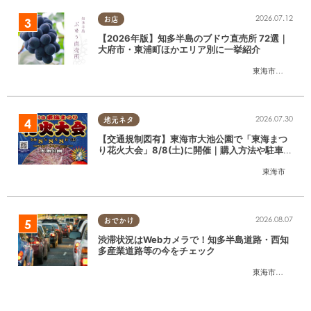
2026.07.12
お店
【2026年版】知多半島のブドウ直売所 72選｜
大府市・東浦町ほかエリア別に一挙紹介
東海市
,
大府市
,
東
2026.07.30
地元ネタ
【交通規制図有】東海市大池公園で「東海まつ
り花火大会」8/8(土)に開催｜購入方法や駐車場
情報は？
東海市
2026.08.07
おでかけ
渋滞状況はWebカメラで！知多半島道路・西知
多産業道路等の今をチェック
東海市
,
大府市
,
知