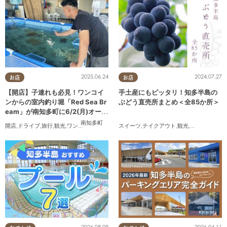
2025.06.24
2024.07.27
お店
お店
【開店】子連れも必見！ワンコイ
手土産にもピッタリ！知多半島の
ンからの室内釣り堀「Red Sea Br
ぶどう直売所まとめ＜全85か所＞
eam」が南知多町に6/2(月)オープ
ン
南知多町
開店
,
ドライブ
,
旅行
,
観光
,
ワンコイン
スイーツ
,
テイクアウト
,
観光
,
アウトドア
,
季
2026.08.09
2026.04.11