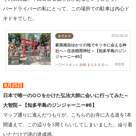
パードライバーの私にとって、この場所での駐車は内心ド
キドキでした。
2023.08.25
おでかけ
新美南吉ゆかりの地でキツネに会える神
社へ～住吉稲荷神社～【知多半島のジン
ジャーニー#5】
半田市
パワースポット,自然,まちネタ,行ってみたレポ
9月25日
日本で唯一の○○をかけた弘法大師に会いに行ってみた～
大智院～【知多半島のジンジャーニー#6】
マップ通りに進んだつもりが、こちらのお寺に入る道を1本
間違えて、この辺りを3周くらいしてしまいました。辿り着
いただけで謎の達成感。