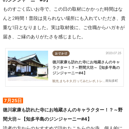
ものすごく広いお寺で、この日の取材にかかった時間はな
んと2時間！普段は見られない場所にも入れていただき、貴
重な1日となりました。実は取材後に、ご住職からハガキが
届き、ご縁のありがたさを感じました。
2023.07.25
おでかけ
徳川家康も訪れた寺にお地蔵さんのキャ
ラクター！？～野間大坊～【知多半島の
ジンジャーニー#4】
南知多町
観光,まちネタ,行ってみたレポ,トレンド
7月25日
徳川家康も訪れた寺にお地蔵さんのキャラクター！？～野
間大坊～【知多半島のジンジャーニー#4】
読者の方からのおすすめで訪れたこちらのお寺。個人的に