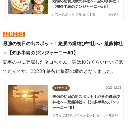
最強の恋愛成就の神社へ～恋の水神社～
【知多半島のジンジャーニー#8】
美浜町
パワースポット,自然,まちネタ
12月25日
最強の初日の出スポット！絶景の縁結び神社へ～荒熊神社
～【知多半島のジンジャーニー#9】
記事の中に登場したネコちゃん。実は10分くらい付いて来
てたんです。2023年最後に最高の締めとなりました。
2023.12.25
おでかけ
最強の初日の出スポット！絶景の縁結び
神社へ～荒熊神社～【知多半島のジンジ
ャーニー#9】
南知多町
ドライブ,観光,パワースポット,カップル