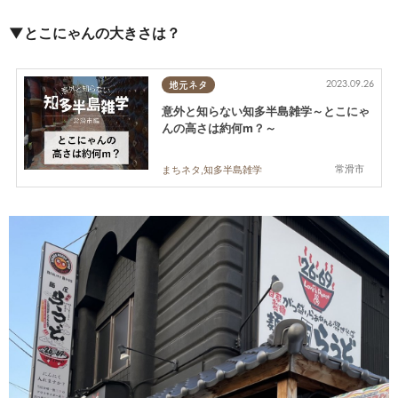
▼とこにゃんの大きさは？
2023.09.26
地元ネタ
意外と知らない知多半島雑学～とこにゃ
んの高さは約何m？～
常滑市
まちネタ,知多半島雑学