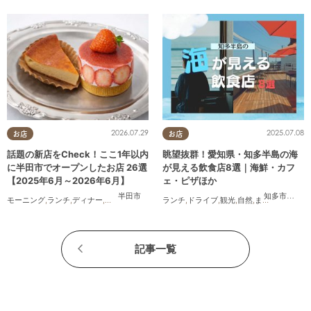
2026.07.29
2025.07.08
お店
お店
話題の新店をCheck！ここ1年以内
眺望抜群！愛知県・知多半島の海
に半田市でオープンしたお店 26選
が見える飲食店8選｜海鮮・カフ
【2025年6月～2026年6月】
ェ・ピザほか
半田市
知多市
,
常滑
モーニング
,
ランチ
,
ディナー
,
アルコール
,
ラーメン
ランチ
,
パン
,
ドライブ
,
カフェ
,
,
スイーツ
観光
,
自然
,
テイクアウト
,
まちネタ
,
季節ネ
,
開
記事一覧