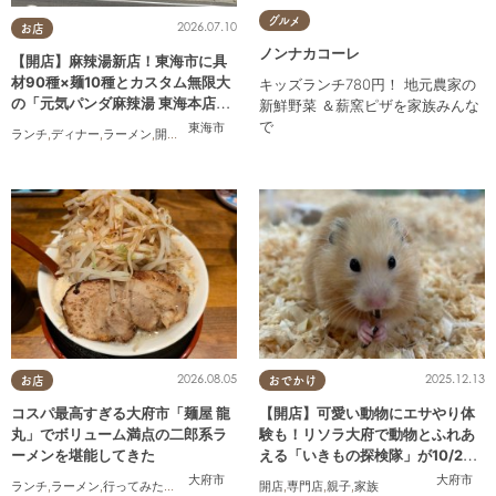
お食事をご利用の方に カタラ
グルメ
2026.07.10
ーナプレゼント ※1クーポンで
お店
最大4名様まで対応
ノンナカコーレ
【開店】麻辣湯新店！東海市に具
材90種×麺10種とカスタム無限大
キッズランチ780円！ 地元農家の
の「元気パンダ麻辣湯 東海本店」
新鮮野菜 ＆薪窯ピザを家族みんな
が6/12(金)オープン
で
東海市
ランチ
,
ディナー
,
ラーメン
,
開店
,
夫婦
,
カップル
,
おひとりさま
,
友人
,
トレンド
2026.08.05
2025.12.13
お店
おでかけ
コスパ最高すぎる大府市「麺屋 龍
【開店】可愛い動物にエサやり体
丸」でボリューム満点の二郎系ラ
験も！リソラ大府で動物とふれあ
ーメンを堪能してきた
える「いきもの探検隊」が10/24
(金)オープン
大府市
大府市
ランチ
,
ラーメン
,
行ってみたレポ
,
おひとりさま
開店
,
コスパ抜群
,
専門店
,
親子
,
家族