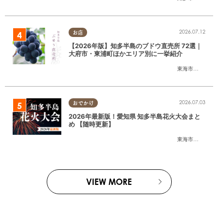
2026.07.12
お店
【2026年版】知多半島のブドウ直売所 72選｜
大府市・東浦町ほかエリア別に一挙紹介
東海市
,
大府市
,
東
2026.07.03
おでかけ
2026年最新版！愛知県 知多半島花火大会まと
め 【随時更新】
東海市
,
大府市
,
知
VIEW MORE