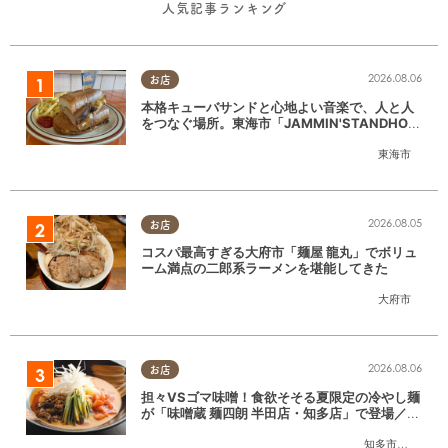
人気記事ランキング
2026.08.06
お店
本格キューバサンドと心地よい音楽で、人と人
をつなぐ場所。東海市「JAMMIN'STANDHOU
SE」に行ってみた
東海市
2026.08.05
お店
コスパ最高すぎる大府市「麺屋 龍丸」でボリュ
ーム満点の二郎系ラーメンを堪能してきた
大府市
2026.08.06
お店
担々VSゴマ味噌！食欲そそる夏限定の冷やし麺
が「味噌蔵 麺四朗 半田店・知多店」で登場／ち
たまる広告
知多市
,
半田市