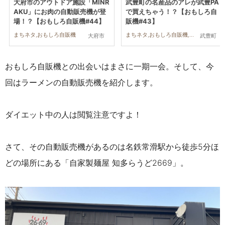
大府市のアウトドア施設「MINR
武豊町の名産品のアレが武豊PA
AKU」にお肉の自動販売機が登
で買えちゃう！？【おもしろ自
場！？【おもしろ自販機#44】
販機#43】
まちネタ,おもしろ自販機
まちネタ,おもしろ自販機,行ってみたレポ
大府市
武豊町
おもしろ自販機との出会いはまさに一期一会。そして、今
回はラーメンの自動販売機を紹介します。
ダイエット中の人は閲覧注意ですよ！
さて、その自動販売機があるのは名鉄常滑駅から徒歩5分ほ
どの場所
にある「
自家製麺屋 知多らうど2669」
。