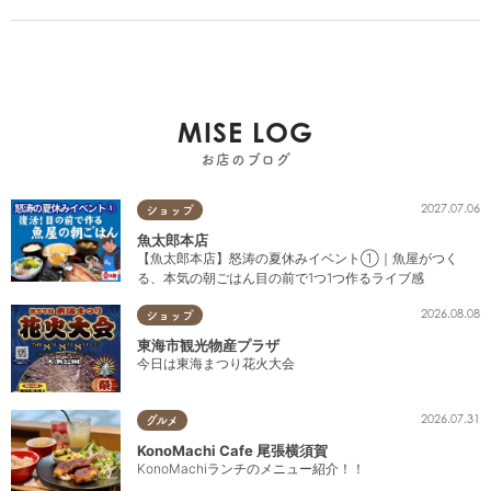
MISE LOG
お店のブログ
2027.07.06
ショップ
魚太郎本店
【魚太郎本店】怒涛の夏休みイベント①｜魚屋がつく
る、本気の朝ごはん目の前で1つ1つ作るライブ感
2026.08.08
ショップ
東海市観光物産プラザ
今日は東海まつり花火大会
2026.07.31
グルメ
KonoMachi Cafe 尾張横須賀
KonoMachiランチのメニュー紹介！！