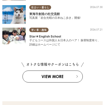
2026.07.30
住まい・暮らし
東海市創造の杜交流館
写真展「岩合光昭の日本ねこ歩き」開催!
2026.07.21
習い事・趣味
Star★English School
子どもコースは外国人＆日本人のペア！ 振替制度有り、
詳細はホームページにて
オトクな情報やクーポンはこちら
VIEW MORE