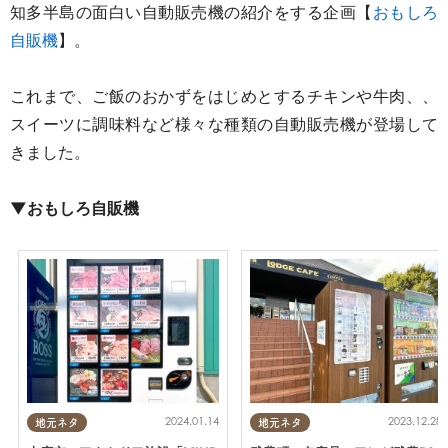
知多半島の面白い自動販売機の紹介をする企画【
おもしろ
自販機
】。
これまで
、ご飯のおかずをはじめとするチキンや牛肉、、
ス
イーツに調味料など様々な種類の自動販売機が登場して
きました。
▼おもしろ自販機
2024.01.14
2023.12.28
地元ネタ
地元ネタ