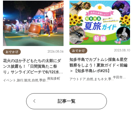
2023.08.10
おでかけ
2026.08.06
おでかけ
知多半島でカブトムシ採集＆星空
花火のほか子どもたちの太鼓にダ
観察をしよう！夏旅ガイド＜前編
ンス披露も！「日間賀島たこ祭
＞【知多半島レポ#25】
り」サンライズビーチで8/12(水)
開催
半田市
,
武豊
南知多町
アウトドア
,
自然
,
まちネタ
,
季節ネタ
,
親子
,
家
イベント
,
旅行
,
観光
,
自然
,
季節ネタ
,
花火
記事一覧