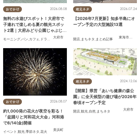
2026.08.08
2026.07.24
おでかけ
地元ネタ
無料の水遊びスポット！大府市で
【2026年7月更新】知多半島にオ
子連れで楽しめる夏の観光スポッ
ープン予定の大型施設13選
ト2選｜大府みどり公園じゃぶじゃ
ぶ池、ぱんやSUNとえふ
大府市
東海市
,
大府
モーニング
,
パン
,
カフェ
,
ドライブ
,
観光
,
行ってみたレポ
開店
,
まちネタ
,
KURUTOHP
,
まとめ記事
2024.12.06
地元ネタ
【開業】県営「あいち健康の森公
園」に全天候型の遊び場が2026年
2026.08.07
春頃オープン予定
おでかけ
大府市
約1,000発の花火が夜空を彩る！
開店
,
観光
,
自然
,
まちネタ
「盆踊りと河和花火大会」河和港
で8/14(金)開催
美浜町
イベント
,
観光
,
季節ネタ
,
花火