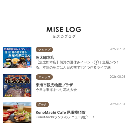
MISE LOG
お店のブログ
2027.07.06
ショップ
魚太郎本店
【魚太郎本店】怒涛の夏休みイベント①｜魚屋がつく
る、本気の朝ごはん目の前で1つ1つ作るライブ感
2026.08.08
ショップ
東海市観光物産プラザ
今日は東海まつり花火大会
2026.07.31
グルメ
KonoMachi Cafe 尾張横須賀
KonoMachiランチのメニュー紹介！！