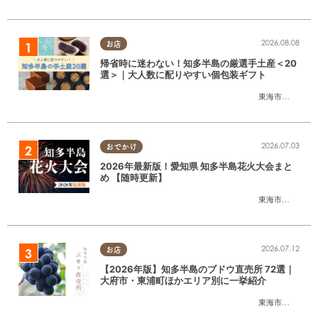
2026.08.08
お店
帰省時に迷わない！知多半島の厳選手土産＜20
選＞｜大人数に配りやすい個包装ギフト
東海市
,
大府市
,
知
2026.07.03
おでかけ
2026年最新版！愛知県 知多半島花火大会まと
め 【随時更新】
東海市
,
大府市
,
知
2026.07.12
お店
【2026年版】知多半島のブドウ直売所 72選｜
大府市・東浦町ほかエリア別に一挙紹介
東海市
,
大府市
,
東