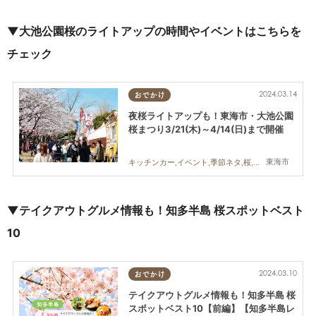
▼大池公園桜のライトアップの時間やイベントはこちらを
チェック
2024.03.14
おでかけ
夜桜ライトアップも！東海市・大池公園
桜まつり3/21(木)～4/14(日)まで開催
東海市
キッチンカー,イベント,季節ネタ,桜,祭り
▼テイクアウトグルメ情報も！知多半島 桜スポットベスト
10
2024.03.10
おでかけ
テイクアウトグルメ情報も！知多半島 桜
スポットベスト10【前編】【知多半島レ