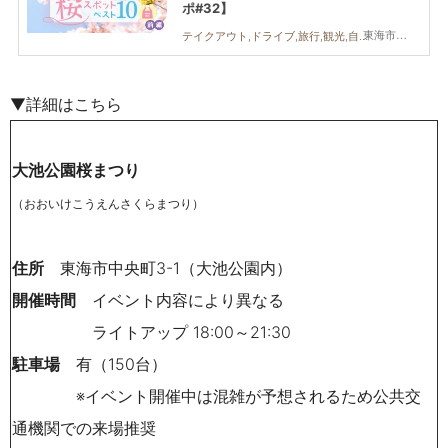
ポ#32】
東海市,大府市,知多市,東浦町,阿久比町
テイクアウト,ドライブ,旅行,観光,自然,季節ネタ,夫婦,家族,カップル,友人,ペット,トレンド,桜,お花見,知多半島レポ
▼詳細はこちら
大池公園桜まつり
（おおいけこうえんさくらまつり）
住所
東海市中央町3-1（大池公園内）
開催時間
イベント内容により異なる
ライトアップ 18:00～21:30
駐車場
有（150台）
※イベント開催中は混雑が予想されるため公共交
通機関での来場推奨