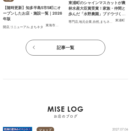
東浦町のシャインマスカットが農
【随時更新】知多半島5市5町にオ
林水産大臣賞受賞！家族・仲間と
ープンしたお店・施設一覧｜2026
歩んだ「水野農園」ブドウづくり
年版
の軌跡
東浦町
専門店
,
地元企業
,
自然
,
まちネタ
,
季節ネタ
,
ち
東海市
,
大府市
,
知多市
,
東浦町
,
阿久比町
,
半田市
,
常滑市
,
武豊
開店
,
リニューアル
,
まちネタ
記事一覧
MISE LOG
お店のブログ
2027.07.06
ショップ