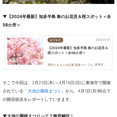
▼【2024年最新】知多半島 春のお花見＆桜スポット＜全
58か所＞
2024.03.07
おでかけ
【2024年最新】知多半島 春のお花見＆
桜スポット＜全58か所＞
東海市,大府市,知多市,東浦町,阿久比町,半田市,常滑市,武豊町,美浜町,南知多町
季節ネタ,まとめ記事,家族,カップル,友人,桜,花見
そこで今回は、3月21日(木)～4月14日(日)に東海市で開催
されている
「
大池公園桜まつり
」から、4月1日(月)時点で
の開花状況をレポートしていきます。
▼大池公園桜まつりって？徹底解説！