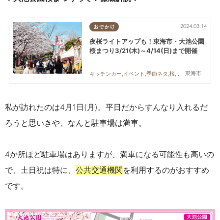
2024.03.14
おでかけ
夜桜ライトアップも！東海市・大池公園
桜まつり3/21(木)～4/14(日)まで開催
東海市
キッチンカー,イベント,季節ネタ,桜,祭り
私
が訪れたのは4月1日(月)。平日だからすんなり入れるだ
ろうと思いきや、なんと駐車場は満車。
4か所ほど駐車場はありますが、満車になる可能性も高いの
で、土日祝は特に、
公共交通機関
を利用するのがおすすめ
です。