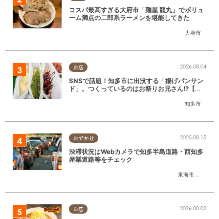
コスパ最高すぎる大府市「麺屋 龍丸」でボリュ
ーム満点の二郎系ラーメンを堪能してきた
大府市
2026.08.04
お店
SNSで話題！知多市に出没する「揚げパンサン
ド」。つくっているのはお祭りお兄さん!?【ち
たまる調査隊#55】
知多市
2025.08.15
おでかけ
渋滞状況はWebカメラで知多半島道路・西知多
産業道路等をチェック
東海市
,
大府市
,
知
2026.08.02
お店