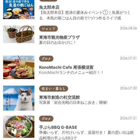
魚太郎本店
【魚太郎本店】怒涛の夏休みイベント①｜魚屋がつく
る、本気の朝ごはん目の前で1つ1つ作るライブ感
2026.08.06
ショップ
東海市観光物産プラザ
夏の日のお出かけに！
2026.07.31
グルメ
KonoMachi Cafe 尾張横須賀
KonoMachiランチのメニュー紹介！！
2026.07.30
住まい・暮らし
東海市創造の杜交流館
写真展「岩合光昭の日本ねこ歩き」開催!
2026.07.21
グルメ
手ぶらBBQ G-BASE
準備いらず、片付けいらず、送迎付き！ 夏の思い出は絶
品料理の手ぶらBBQで