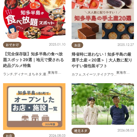
2025.01.10
2025.12.27
おでかけ
お店
【完全保存版】知多半島の食べ放
帰省時に迷わない！知多半島の厳
題スポット29選｜地元で愛される
選手土産＜20選＞｜大人数に配り
絶品グルメ特集
やすい個包装ギフト
東海市
,
大府市
,
知多市
,
東浦町
,
阿久比町
,
半田市
,
常滑市
,
武豊
東海市
,
大府
ランチ
,
ディナー
,
まちネタ
,
連載
,
コスパ抜群
カフェ
,
スイーツ
,
テイクアウト
,
まとめ記事
2026.08.03
地元ネタ
2026.08.03
お店