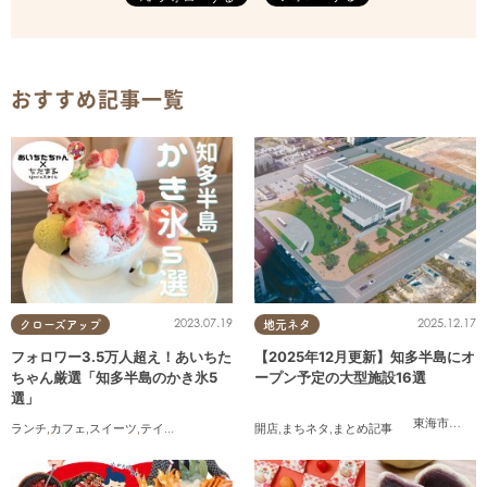
おすすめ記事一覧
2023.07.19
2025.12.17
クローズアップ
地元ネタ
フォロワー3.5万人超え！あいちた
【2025年12月更新】知多半島にオ
ちゃん厳選「知多半島のかき氷5
ープン予定の大型施設16選
選」
東海市
,
大府
ランチ
,
カフェ
,
スイーツ
,
テイクアウト
開店
,
まちネタ
,
まとめ記事