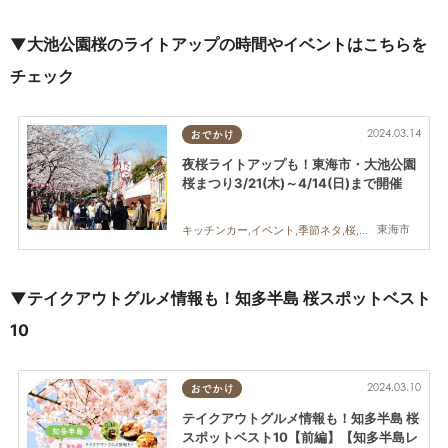
▼大池公園桜のライトアップの時間やイベントはこちらを
チェック
2024.03.14
おでかけ
夜桜ライトアップも！東海市・大池公園
桜まつり3/21(木)～4/14(日)まで開催
東海市
キッチンカー,イベント,季節ネタ,桜,祭り
▼テイクアウトグルメ情報も！知多半島 桜スポットベスト
10
2024.03.10
おでかけ
テイクアウトグルメ情報も！知多半島 桜
スポットベスト10【前編】【知多半島レ