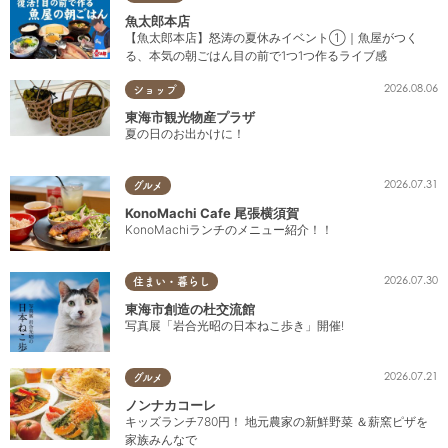
魚太郎本店
【魚太郎本店】怒涛の夏休みイベント①｜魚屋がつく
る、本気の朝ごはん目の前で1つ1つ作るライブ感
2026.08.06
ショップ
東海市観光物産プラザ
夏の日のお出かけに！
2026.07.31
グルメ
KonoMachi Cafe 尾張横須賀
KonoMachiランチのメニュー紹介！！
2026.07.30
住まい・暮らし
東海市創造の杜交流館
写真展「岩合光昭の日本ねこ歩き」開催!
2026.07.21
グルメ
ノンナカコーレ
キッズランチ780円！ 地元農家の新鮮野菜 ＆薪窯ピザを
家族みんなで