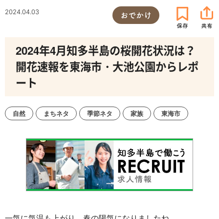
2024.04.03
おでかけ
2024年4月知多半島の桜開花状況は？
開花速報を東海市・大池公園からレポ
ート
自然
まちネタ
季節ネタ
家族
東海市
一気に気温も上がり、春の陽気になりましたね。