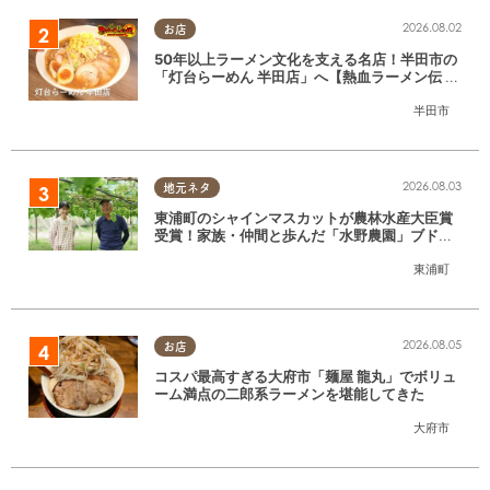
2026.08.02
お店
50年以上ラーメン文化を支える名店！半田市の
「灯台らーめん 半田店」へ【熱血ラーメン伝 8
月放送】
半田市
2026.08.03
地元ネタ
東浦町のシャインマスカットが農林水産大臣賞
受賞！家族・仲間と歩んだ「水野農園」ブドウ
づくりの軌跡
東浦町
2026.08.05
お店
コスパ最高すぎる大府市「麺屋 龍丸」でボリュ
ーム満点の二郎系ラーメンを堪能してきた
大府市