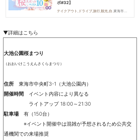
ポ#32】
東海市,大府市,知多市,東浦町,阿久比町
テイクアウト,ドライブ,旅行,観光,自然,季節ネタ,夫婦,家族,カップル,友人,ペット,トレンド,桜,お花見,知多半島レポ
▼詳細はこちら
大池公園桜まつり
（おおいけこうえんさくらまつり）
住所
東海市中央町3-1（大池公園内）
開催時間
イベント内容により異なる
ライトアップ 18:00～21:30
駐車場
有（150台）
※イベント開催中は混雑が予想されるため公共交
通機関での来場推奨