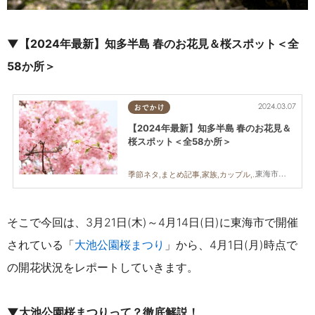
▼【2024年最新】知多半島 春のお花見＆桜スポット＜全
58か所＞
2024.03.07
おでかけ
【2024年最新】知多半島 春のお花見＆
桜スポット＜全58か所＞
東海市,大府市,知多市,東浦町,阿久比町,半田市,常滑市,武豊町,美浜町,南知多町
季節ネタ,まとめ記事,家族,カップル,友人,桜,花見
そこで今回は、3月21日(木)～4月14日(日)に東海市で開催
されている
「
大池公園桜まつり
」から、4月1日(月)時点で
の開花状況をレポートしていきます。
▼大池公園桜まつりって？徹底解説！