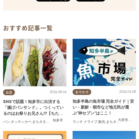
おすすめ記事一覧
2026.04.08
2026.08.04
おでかけ
お店
知多半島の魚市場 完全ガイド｜安
SNSで話題！知多市に出没する
い・新鮮・朝市など地元民が選
「揚げパンサンド」。つくってい
ぶ“神セブン”はここ！
るのはお祭りお兄さん!?【ちたま
る調査隊#55】
大府市
,
半田
知多市
ランチ
,
ドライブ
,
観光
,
まちネタ
,
連載
,
家族
,
パン
,
キッチンカー
,
まちネタ
,
ちたまる調査隊
,
行ってみたレポ