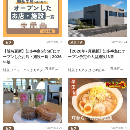
2026.08.03
2026.07.24
お店
地元ネタ
【随時更新】知多半島5市5町にオ
【2026年7月更新】知多半島にオ
ープンしたお店・施設一覧｜2026
ープン予定の大型施設13選
年版
東海市
,
大府市
,
知多市
,
東浦町
,
阿久比町
,
半田市
,
常滑市
東海市
,
,
大府
武豊
開店
,
リニューアル
,
まちネタ
開店
,
まちネタ
,
まとめ記事
2026.08.02
2026.03.29
お店
お店