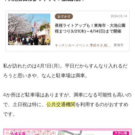
2024.03.14
おでかけ
夜桜ライトアップも！東海市・大池公園
桜まつり3/21(木)～4/14(日)まで開催
東海市
キッチンカー,イベント,季節ネタ,桜,祭り
私
が訪れたのは4月1日(月)。平日だからすんなり入れるだ
ろうと思いきや、なんと駐車場は満車。
4か所ほど駐車場はありますが、満車になる可能性も高いの
で、土日祝は特に、
公共交通機関
を利用するのがおすすめ
です。