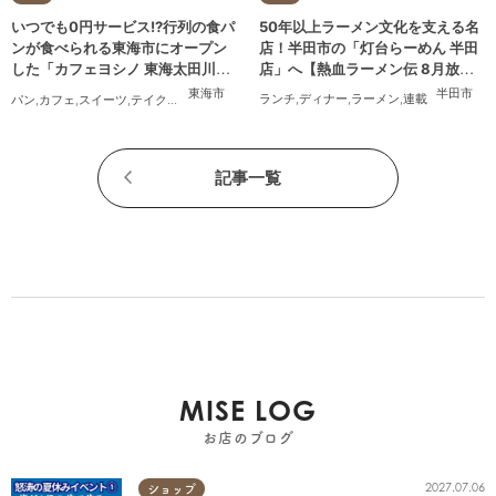
50年以上ラーメン文化を支える名
いつでも0円サービス!?行列の食パ
店！半田市の「灯台らーめん 半田
ンが食べられる東海市にオープン
店」へ【熱血ラーメン伝 8月放
した「カフェヨシノ 東海太田川
送】
店」に行ってみた
半田市
東海市
ランチ
,
ディナー
,
ラーメン
,
連載
パン
,
カフェ
,
スイーツ
,
テイクアウト
,
家族
,
カップル
,
おひとりさま
,
友人
記事一覧
MISE LOG
お店のブログ
2027.07.06
ショップ