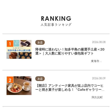
RANKING
人気記事ランキング
2026.08.08
お店
帰省時に迷わない！知多半島の厳選手土産＜20
選＞｜大人数に配りやすい個包装ギフト
東海市
,
大府市
,
知
2026.08.09
お店
【開店】アンティーク家具が並ぶ店内でコーヒ
ーと焼き菓子が楽しめる！「CafeギャラリーA
gui」が6/1(月)阿久比町でリニューアルオープ
阿久比町
ン