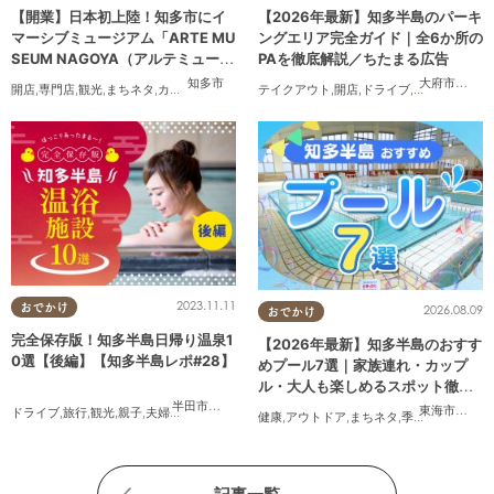
【開業】日本初上陸！知多市にイ
【2026年最新】知多半島のパーキ
マーシブミュージアム「ARTE MU
ングエリア完全ガイド｜全6か所の
SEUM NAGOYA（アルテミュージ
PAを徹底解説／ちたまる広告
アムナゴヤ）」が2026年11月下旬
知多市
大府市
,
阿久
開店
,
専門店
,
観光
,
まちネタ
,
カップル
,
友人
テイクアウト
,
開店
,
ドライブ
,
観光
,
ちたまる
にオープン
2023.11.11
おでかけ
2026.08.09
おでかけ
完全保存版！知多半島日帰り温泉1
【2026年最新】知多半島のおすす
0選【後編】【知多半島レポ#28】
めプール7選｜家族連れ・カップ
ル・大人も楽しめるスポット徹底
ガイド
半田市
,
常滑市
,
南知多町
東海市
,
大府
ドライブ
,
旅行
,
観光
,
親子
,
夫婦
,
家族
,
知多半島レポ
健康
,
アウトドア
,
まちネタ
,
季節ネタ
,
まとめ