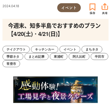
2024.04.18
イベント
今週末、知多半島でおすすめのプラン
【4/20(土)・4/21(日)】
テイクアウト
キッチンカー
イベント
まちネタ
季節ネタ
まとめ記事
東浦町
阿久比町
半田市
常滑市