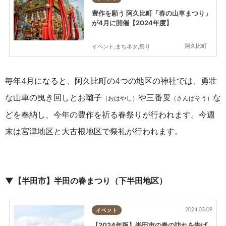
豊作を願う 阿久比町「春の山車まつり」
が4月に開催【2024年度】
阿久比町
イベント,まちネタ,祭り
毎年4月になると、阿久比町の4つの地区の神社では、勇壮
な山車の曳き回しとお囃子
や三番叟
な
（おはやし）
（さんばそう）
どを奉納し、今年の豊作を祈る春祭りが行われます。今週
末は宮津地区と大古根地区で祭礼が行われます。
▼
【半田市】半田の春まつり（下半田地区）
2024.03.09
イベント
【2024年版】半田市の春の訪れを告げ