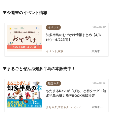
▼今週末のイベント情報
2024.04.06
イベント
知多半島のおでかけ情報まとめ【4/6
(土)～4/22(月)】
東海市,知多市,半田市,常滑市,美浜町,南知多町
イベント,家族
▼まるごとぜんぶ知多半島の本販売中！
2024.01.30
地元ネタ
ちたまるNaviが「ぴあ」と初タッグ！知
多半島の魅力発見BOOK出版決定
東海市,大府市,知多市,東浦町,阿久比町,半田市,常滑市,武豊町,美浜町,南知多町
まちネタ,季節ネタ,トレンド