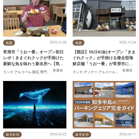
2025.10.28
2025.10.24
お店
お店
常滑市「うお一番」オープン初日
【開店】10/24(金)オープン「きま
レポ！きまぐれクックが手掛けた
ぐれクック」が手掛ける複合型海
新鮮な魚を味わう新名所へ【気に
鮮店舗「うお一番」が常滑市に誕
なるリサーチ#31】
生！
常滑市
常滑市
ランチ
,
アルコール
,
開店
,
専門店
,
気になるリサーチ
ランチ
,
家族
,
ディナー
,
おひとりさま
,
アルコール
,
開店
,
まちネタ
2026.06.22
2026.04.11
おでかけ
おでかけ