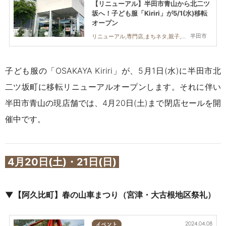
【リニューアル】半田市青山から北二ツ
坂へ！子ども服「Kiriri」が5/1(水)移転
オープン
半田市
リニューアル,専門店,まちネタ,親子,家族
子ども服の「OSAKAYA Kiriri」が、5月1日(水)に半田市北
二ツ坂町に移転リニューアルオープンします。それに伴い
半田市青山の現店舗では、4月20日(土)まで閉店セールを開
催中です。
4月20日(土)・21日(日)
▼
【阿久比町】春の山車まつり（宮津・大古根地区祭礼）
2024.04.08
イベント