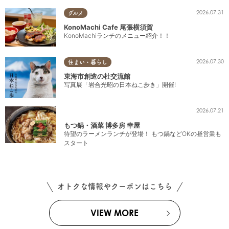
2026.07.31
グルメ
KonoMachi Cafe 尾張横須賀
KonoMachiランチのメニュー紹介！！
2026.07.30
住まい・暮らし
東海市創造の杜交流館
写真展「岩合光昭の日本ねこ歩き」開催!
2026.07.21
もつ鍋・酒菜 博多房 幸屋
待望のラーメンランチが登場！ もつ鍋などOKの昼営業も
スタート
オトクな情報やクーポンはこちら
VIEW MORE