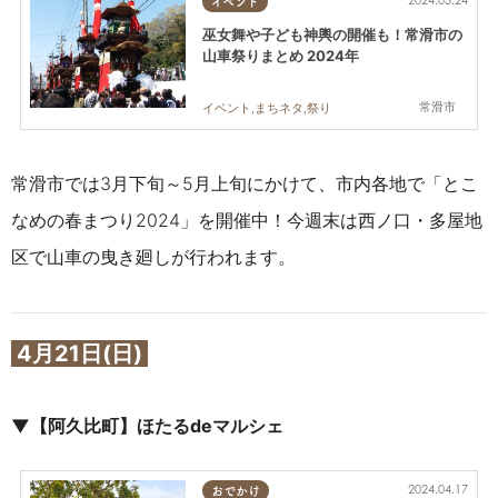
2024.03.24
イベント
巫女舞や子ども神輿の開催も！常滑市の
山車祭りまとめ 2024年
常滑市
イベント,まちネタ,祭り
常滑市では3月下旬～5月上旬にかけて、市内各地で「とこ
なめの春まつり2024」を開催中！
今週末は西ノ口・多屋地
区で山車の曳き廻しが行われます。
4月21日(日)
▼
【阿久比町】ほたるdeマルシェ
2024.04.17
おでかけ