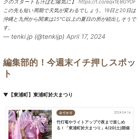
クのスタートも汗ばむ陽気に】
https://t.co/eqx1EBGYOF
この先も短い周期で天気が変わるでしょう。19日と20日は
沖縄と九州から関東は25℃以上の夏日の所が続出しそうで
す。
— tenki.jp (@tenkijp)
April 17, 2024
編集部的！今週末イチ押しスポッ
ト
▼【東浦町】東浦町於大まつり
2024.04.16
おでかけ
竹灯篭やライトアップで夜まで楽しめ
る！「東浦町於大まつり」4/20(土)開催