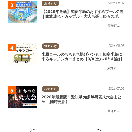
2026.08.09
おでかけ
【2026年最新】知多半島のおすすめプール7選
｜家族連れ・カップル・大人も楽しめるスポッ
ト徹底ガイド
東海市
,
大府市
,
知
2026.08.07
おでかけ
米粉ロールのもちもち揚げパンも！知多半島に
来るキッチンカーまとめ【8/8(土)～8/14(金)】
東海市
,
大府市
,
知
2026.07.03
おでかけ
2026年最新版！愛知県 知多半島花火大会まと
め 【随時更新】
東海市
,
大府市
,
知