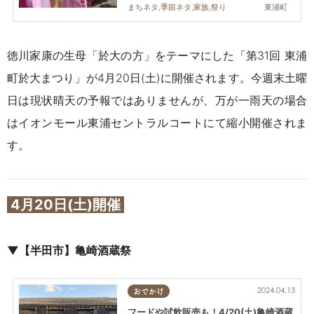
東浦町
まちネタ,季節ネタ,家族,祭り
徳川家康の生母「於大の方」をテーマにした「第31回 東浦
町於大まつり」が4月20日(土)に開催されます。今週末土曜
日は現状晴天の予報ではありませんが、万が一雨天の場合
はイオンモール東浦セントラルコートにて縮小開催されま
す。
4月20日(土)開催
▼【半田市】亀崎酒蔵祭
2024.04.13
おでかけ
フードや試飲販売も！4/20(土)亀崎酒蔵