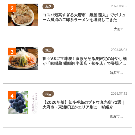
2026.08.05
お店
コスパ最高すぎる大府市「麺屋 龍丸」でボリュ
ーム満点の二郎系ラーメンを堪能してきた
大府市
2026.08.06
お店
担々VSゴマ味噌！食欲そそる夏限定の冷やし麺
が「味噌蔵 麺四朗 半田店・知多店」で登場／ち
たまる広告
知多市
,
半田市
2026.07.12
お店
【2026年版】知多半島のブドウ直売所 72選｜
大府市・東浦町ほかエリア別に一挙紹介
東海市
,
大府市
,
東