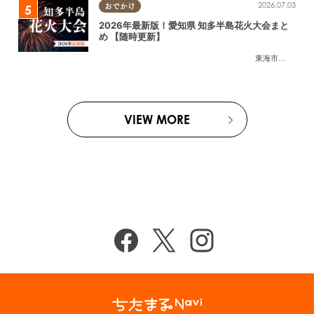
2026.07.03
おでかけ
2026年最新版！愛知県 知多半島花火大会まと
め 【随時更新】
東海市
,
大府市
,
知
VIEW MORE