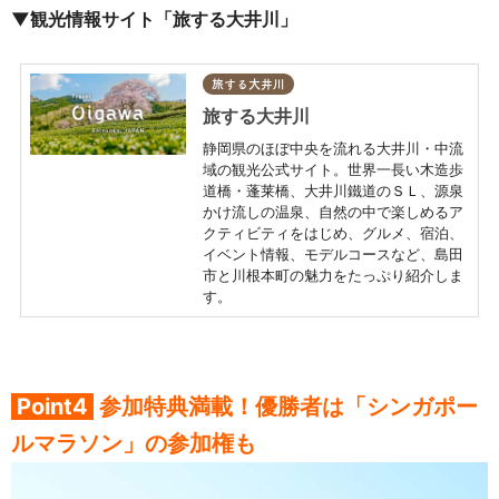
▼観光情報サイト「旅する大井川」
旅する大井川
旅する大井川
静岡県のほぼ中央を流れる大井川・中流
域の観光公式サイト。世界一長い木造歩
道橋・蓬莱橋、大井川鐵道のＳＬ、源泉
かけ流しの温泉、自然の中で楽しめるア
クティビティをはじめ、グルメ、宿泊、
イベント情報、モデルコースなど、島田
市と川根本町の魅力をたっぷり紹介しま
す。
Point4
参加特典満
載！
優勝者は「
シンガポー
ルマラソン」の参加権も