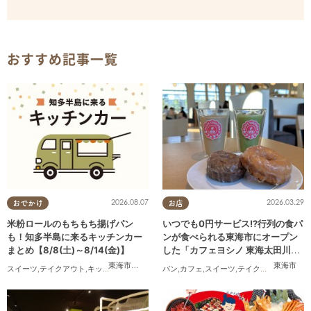
おすすめ記事一覧
2026.08.07
2026.03.29
おでかけ
お店
米粉ロールのもちもち揚げパン
いつでも0円サービス!?行列の食パ
も！知多半島に来るキッチンカー
ンが食べられる東海市にオープン
まとめ【8/8(土)～8/14(金)】
した「カフェヨシノ 東海太田川
店」に行ってみた
東海市
,
大府市
,
知多市
,
東浦町
,
阿久比町
,
半田市
,
常滑市
東海市
,
武豊
スイーツ
,
テイクアウト
,
キッチンカー
,
イベント
パン
,
まとめ記事
,
カフェ
,
スイーツ
,
親子
,
テイクアウト
,
家族
,
カ