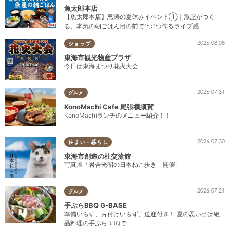
魚太郎本店
【魚太郎本店】怒涛の夏休みイベント①｜魚屋がつく
る、本気の朝ごはん目の前で1つ1つ作るライブ感
2026.08.08
ショップ
東海市観光物産プラザ
今日は東海まつり花火大会
2026.07.31
グルメ
KonoMachi Cafe 尾張横須賀
KonoMachiランチのメニュー紹介！！
2026.07.30
住まい・暮らし
東海市創造の杜交流館
写真展「岩合光昭の日本ねこ歩き」開催!
2026.07.21
グルメ
手ぶらBBQ G-BASE
準備いらず、片付けいらず、送迎付き！ 夏の思い出は絶
品料理の手ぶらBBQで