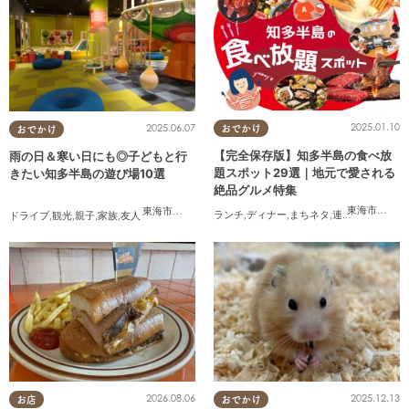
2025.01.10
2025.06.07
おでかけ
おでかけ
【完全保存版】知多半島の食べ放
雨の日＆寒い日にも◎子どもと行
題スポット29選｜地元で愛される
きたい知多半島の遊び場10選
絶品グルメ特集
東海市
,
大府
東海市
,
大府市
,
知多市
,
東浦町
,
半田市
,
常滑市
,
美浜町
ランチ
,
ディナー
,
まちネタ
,
連載
,
コスパ抜群
ドライブ
,
観光
,
親子
,
家族
,
友人
2026.08.06
2025.12.13
お店
おでかけ