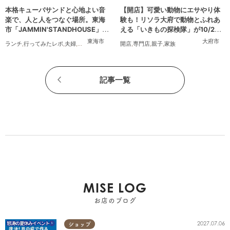
本格キューバサンドと心地よい音
【開店】可愛い動物にエサやり体
楽で、人と人をつなぐ場所。東海
験も！リソラ大府で動物とふれあ
市「JAMMIN'STANDHOUSE」に
える「いきもの探検隊」が10/24
行ってみた
(金)オープン
東海市
大府市
ランチ
,
行ってみたレポ
,
夫婦
,
おひとりさま
,
友人
開店
,
専門店
,
親子
,
家族
記事一覧
MISE LOG
お店のブログ
2027.07.06
ショップ