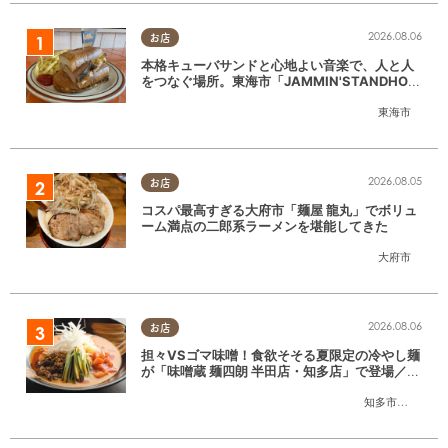
2026.08.06
お店
本格キューバサンドと心地よい音楽で、人と人
をつなぐ場所。東海市「JAMMIN'STANDHOU
SE」に行ってみた
東海市
2026.08.05
お店
コスパ最高すぎる大府市「麺屋 龍丸」でボリュ
ーム満点の二郎系ラーメンを堪能してきた
大府市
2026.08.06
お店
担々VSゴマ味噌！食欲そそる夏限定の冷やし麺
が「味噌蔵 麺四朗 半田店・知多店」で登場／ち
たまる広告
知多市
,
半田市