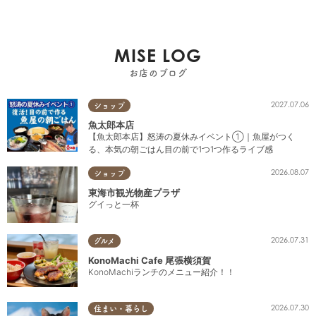
MISE LOG
お店のブログ
2027.07.06
ショップ
魚太郎本店
【魚太郎本店】怒涛の夏休みイベント①｜魚屋がつく
る、本気の朝ごはん目の前で1つ1つ作るライブ感
2026.08.07
ショップ
東海市観光物産プラザ
グイっと一杯
2026.07.31
グルメ
KonoMachi Cafe 尾張横須賀
KonoMachiランチのメニュー紹介！！
2026.07.30
住まい・暮らし