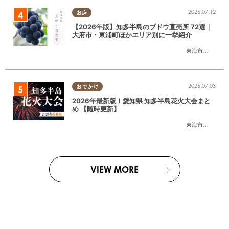
2026.07.12
お店
【2026年版】知多半島のブドウ直売所 72選｜
大府市・東浦町ほかエリア別に一挙紹介
東海市
,
大府市
,
東
2026.07.03
おでかけ
2026年最新版！愛知県 知多半島花火大会まと
め 【随時更新】
東海市
,
大府市
,
知
VIEW MORE