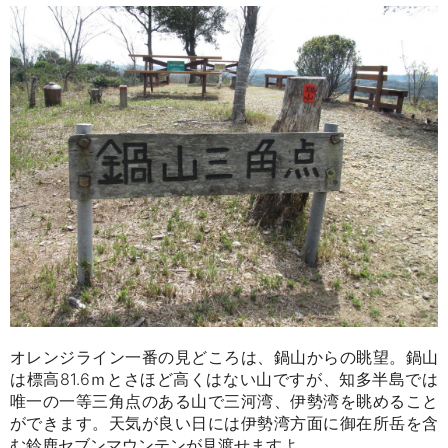
オレンジライン一番の見どころは、鍋山からの眺望。鍋山
は標高81.6ｍとさほど高くはない山ですが、知多半島では
唯一の一等三角点のある山で三河湾、伊勢湾を眺めること
ができます。天気が良い日には伊勢湾方面に御在所岳を含
む鈴鹿セブンマウンテンが見渡せますよ。