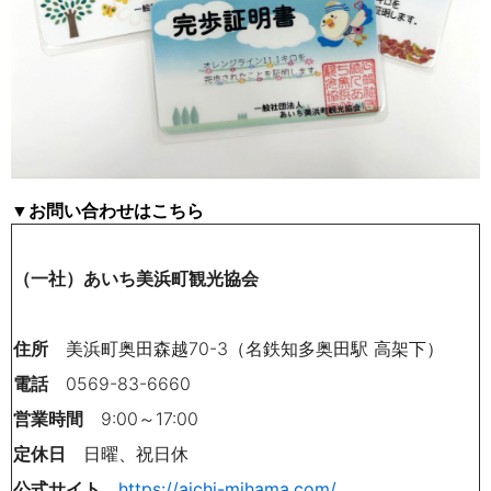
▼
お問い合わせはこちら
（一社）あいち美浜町観光協会
住所
美浜町奥田森越70-3（名鉄知多奥田駅 高架下）
電話
0569-83-6660
営業時間
9:00～17:00
定休日
日曜、祝日休
公式サイト
https://aichi-mihama.com/