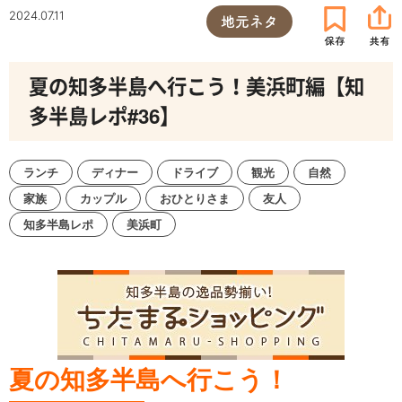
2024.07.11
地元ネタ
夏の知多半島へ行こう！美浜町編【知
多半島レポ#36】
ランチ
ディナー
ドライブ
観光
自然
家族
カップル
おひとりさま
友人
知多半島レポ
美浜町
夏の知多半島へ行こう！