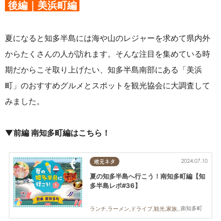
後編｜美浜町編
夏になると知多半島には海や山のレジャーを求めて県内外
からたくさんの人が訪れます。そんな注目を集めている時
期だからこそ取り上げたい、知多半島南部にある「美浜
町」のおすすめグルメとスポットを観光協会に大調査して
みました。
▼前編 南知多町編はこちら！
2024.07.10
地元ネタ
夏の知多半島へ行こう！南知多町編【知
多半島レポ#36】
南知多町
ランチ,ラーメン,ドライブ,観光,家族,カップル,おひとりさま,友人,知多半島レポ