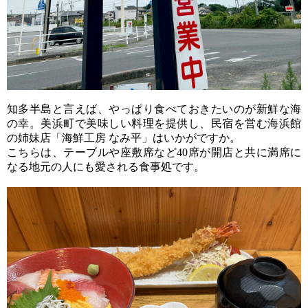
知多半島と言えば、やっぱり食べておきたいのが新鮮な海
の幸。美浜町で美味しい料理を提供し、民宿を営む海浜館
の姉妹店「海鮮工房 なみ平」はいかがですか。
こちらは、テーブルや座敷席など40席が開店と共に満席に
なる地元の人にも愛される食事処です。