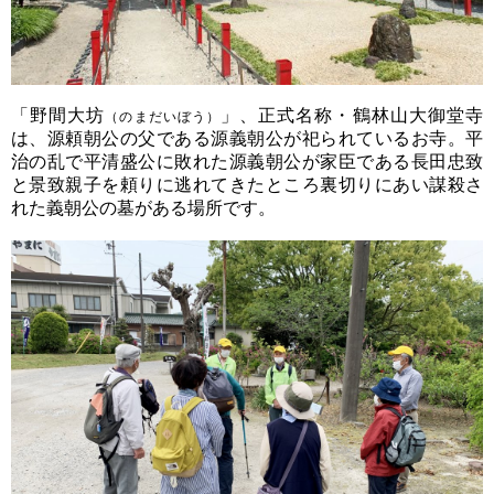
「野間大坊
」、正式名称・鶴林山大御堂寺
（のまだいぼう）
は、源頼朝公の父である源義朝公が祀られているお寺。平
治の乱で平清盛公に敗れた源義朝公が家臣である長田忠致
と景致親子を頼りに逃れてきたところ裏切りにあい謀殺さ
れた義朝公の墓がある場所です。