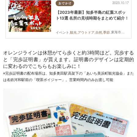
2023.10.17
おでかけ
【2023年最新】知多半島の紅葉スポッ
ト13選 名所の見頃時期をまとめて紹介！
東海市,大府市,知多市,常滑市,美浜町
イベント,観光,アウトドア,自然,季節ネタ,まとめ記事,紅葉
オレンジラインは休憩がてら歩くと約3時間ほど。完歩する
と「完歩証明書」が貰えます。証明書のデザインは定期的
に変わるのでこちらもお楽しみに！
※完歩証明書の配布場所は、知多奥田駅高架下の「あいち美浜町観光協会」また
は名鉄河和駅前の「喫茶ボイジャー」。営業時間内のみお渡し可能