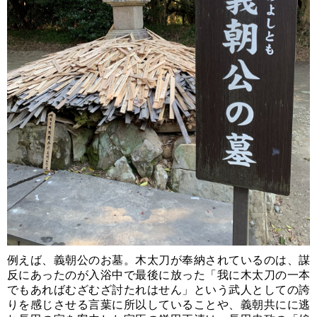
例えば、義朝公のお墓。木太刀が奉納されているのは、謀
反にあったのが入浴中で最後に放った「我に木太刀の一本
でもあればむざむざ討たれはせん」という武人としての誇
りを感じさせる言葉に所以していることや、義朝共にに逃