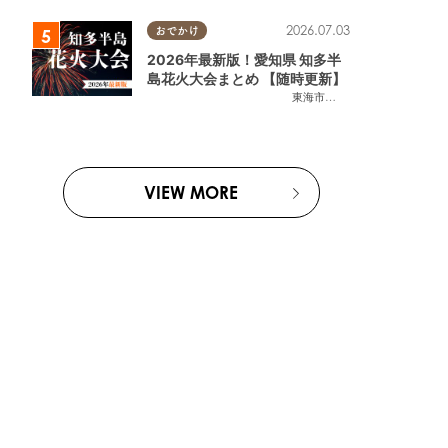
2026.07.03
おでかけ
2026年最新版！愛知県 知多半
島花火大会まとめ 【随時更新】
東海市
,
大府市
,
知多市
,
東浦町
,
阿
VIEW MORE