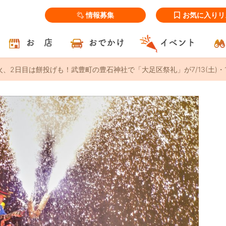
情報募集
お気に入りリ
お 店
おでかけ
イベント
火、2日目は餅投げも！武豊町の豊石神社で「大足区祭礼」が7/13(土)・1