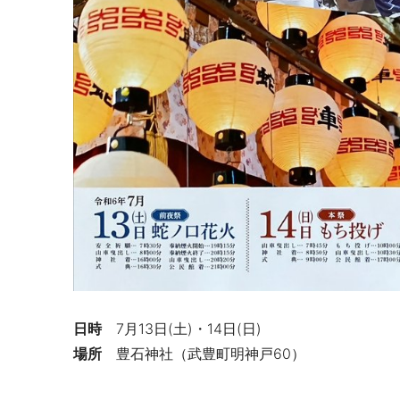
日時
7
月
13
日
(
土
)
・
14
日
(
日
)
場所
豊石神社（
武豊町明神戸60）