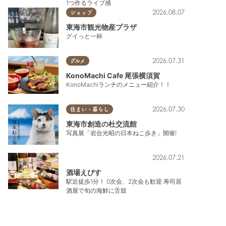
1つ作るライブ感
2026.08.07
ショップ
東海市観光物産プラザ
グイっと一杯
2026.07.31
グルメ
KonoMachi Cafe 尾張横須賀
KonoMachiランチのメニュー紹介！！
2026.07.30
住まい・暮らし
東海市創造の杜交流館
写真展「岩合光昭の日本ねこ歩き」開催!
2026.07.21
酒場えびす
駅近徒歩1分！ 0次会、2次会も歓迎 寿司居
酒屋で旬の海鮮に舌鼓