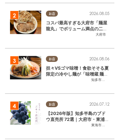
2026.08.05
お店
コスパ最高すぎる大府市「麺屋
龍丸」でボリューム満点の二郎
系ラーメンを堪能してきた
大府市
2026.08.06
お店
担々VSゴマ味噌！食欲そそる夏
限定の冷やし麺が「味噌蔵 麺四
朗 半田店・知多店」で登場／ち
知多市
,
半田市
たまる広告
2026.07.12
お店
【2026年版】知多半島のブド
ウ直売所 72選｜大府市・東浦町
ほかエリア別に一挙紹介
東海市
,
大府市
,
東浦町
,
半田市
,
美