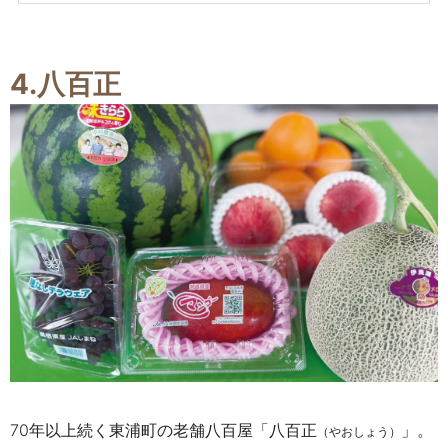
4.八百正
70年以上続く東浦町の老舗八百屋「八百正
」。
（やおしょう）