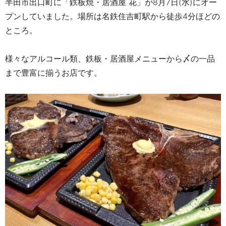
半田市出口町に「鉄板焼・居酒屋 花」が
8月7日
(
水
)
にオー
プンしていました。
場所は名鉄住吉町駅から徒歩4分ほどの
ところ。
様々なアルコール類、鉄板・居酒屋メニューから〆の一品
まで豊富に揃うお店です。