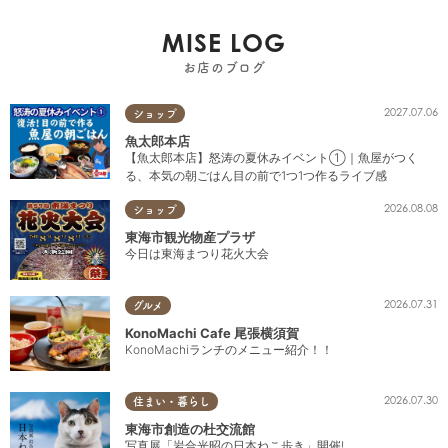
MISE LOG
お店のブログ
2027.07.06
ショップ
魚太郎本店
【魚太郎本店】怒涛の夏休みイベント①｜魚屋がつく
る、本気の朝ごはん目の前で1つ1つ作るライブ感
2026.08.08
ショップ
東海市観光物産プラザ
今日は東海まつり花火大会
2026.07.31
グルメ
KonoMachi Cafe 尾張横須賀
KonoMachiランチのメニュー紹介！！
2026.07.30
住まい・暮らし
東海市創造の杜交流館
写真展「岩合光昭の日本ねこ歩き」開催!