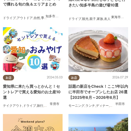
で獲れる旬の魚＆エリアまとめ
きたい知多半島の遊び場10選
知多市
,
半田市
,
常滑市
,
南知多町
東海市
,
大府
ドライブ
,
アウトドア
,
自然
,
季節ネタ
ドライブ
,
観光
,
親子
,
家族
,
友人
2024.05.03
2026.07.29
お店
お店
愛知県に来たら買っとかんと！セ
話題の新店をCheck！ここ1年以内
ントレアで買える愛知のお土産10
に半田市でオープンしたお店 26選
選
【2025年6月～2026年6月】
常滑市
半田市
テイクアウト
,
ドライブ
,
旅行
,
観光
,
家族
,
友人
モーニング
,
ランチ
,
ディナー
,
アルコール
,
ラ