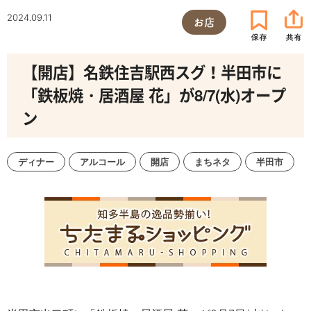
2024.09.11
お店
【開店】名鉄住吉駅西スグ！半田市に
「鉄板焼・居酒屋 花」が8/7(水)オープ
ン
ディナー
アルコール
開店
まちネタ
半田市