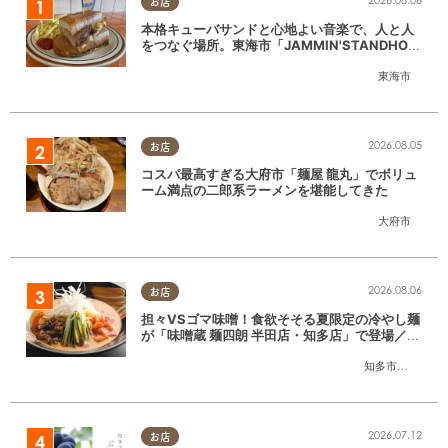
お店
本格キューバサンドと心地よい音楽で、人と人
をつなぐ場所。東海市「JAMMIN'STANDHOU
SE」に行ってみた
東海市
2026.08.05
お店
コスパ最高すぎる大府市「麺屋 龍丸」でボリュ
ーム満点の二郎系ラーメンを堪能してきた
大府市
2026.08.06
お店
担々VSゴマ味噌！食欲そそる夏限定の冷やし麺
が「味噌蔵 麺四朗 半田店・知多店」で登場／ち
たまる広告
知多市
,
半田市
2026.07.12
お店