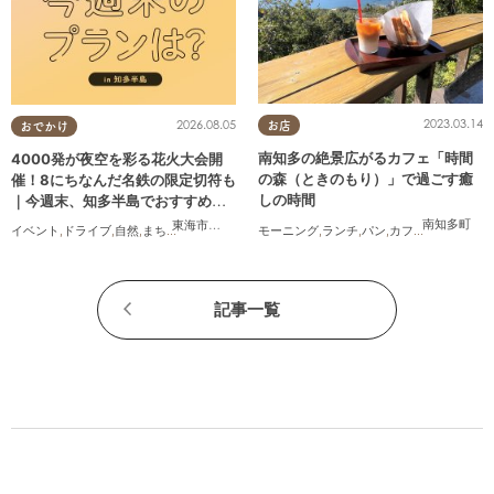
2023.03.14
2026.08.05
お店
おでかけ
南知多の絶景広がるカフェ「時間
4000発が夜空を彩る花火大会開
の森（ときのもり）」で過ごす癒
催！8にちなんだ名鉄の限定切符も
しの時間
｜今週末、知多半島でおすすめの
プラン【8/8(土)・9(日)】
南知多町
東海市
,
大府市
,
東浦町
,
半田市
,
美浜町
モーニング
,
ランチ
,
パン
,
カフェ
,
テイクアウ
イベント
,
ドライブ
,
自然
,
まちネタ
,
季節ネタ
,
親子
,
家族
記事一覧