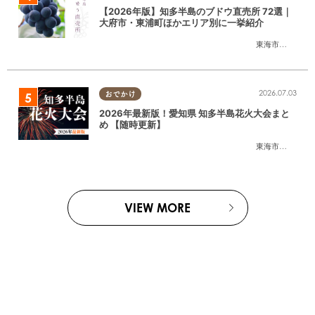
【2026年版】知多半島のブドウ直売所 72選｜
大府市・東浦町ほかエリア別に一挙紹介
東海市
,
大府市
,
東
2026.07.03
おでかけ
2026年最新版！愛知県 知多半島花火大会まと
め 【随時更新】
東海市
,
大府市
,
知
VIEW MORE