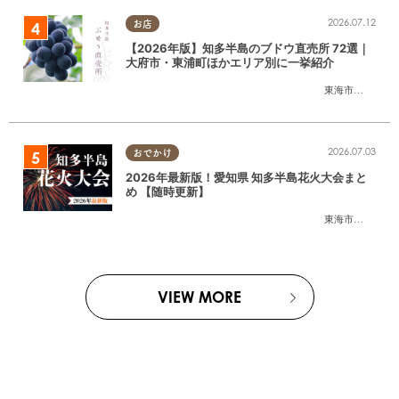
2026.07.12
お店
【2026年版】知多半島のブドウ直売所 72選｜
大府市・東浦町ほかエリア別に一挙紹介
東海市
,
大府市
,
東
2026.07.03
おでかけ
2026年最新版！愛知県 知多半島花火大会まと
め 【随時更新】
東海市
,
大府市
,
知
VIEW MORE