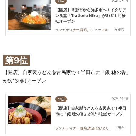
2024.09.14
お店
【開店】常滑市から知多市へ！イタリア
ン食堂「Trattoria Nika」が8/31(土)移
転オープン
知多市
ランチ,ディナー,開店,リニューアル
第9位
【開店】自家製うどんを古民家で！半田市に「銀 穂の香」
が9/13(金)オープン
2024.09.18
お店
【開店】自家製うどんを古民家で！半田
市に「銀 穂の香」が9/13(金)オープン
半田市
ランチ,ディナー,開店,家族,おひとりさま