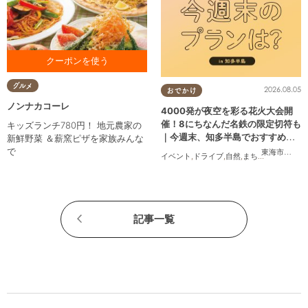
お食事をご利用の方に カタラ
グルメ
2026.08.05
ーナプレゼント ※1クーポンで
おでかけ
最大4名様まで対応
ノンナカコーレ
4000発が夜空を彩る花火大会開
催！8にちなんだ名鉄の限定切符も
キッズランチ780円！ 地元農家の
｜今週末、知多半島でおすすめの
新鮮野菜 ＆薪窯ピザを家族みんな
プラン【8/8(土)・9(日)】
で
東海市
,
大府
イベント
,
ドライブ
,
自然
,
まちネタ
,
季節ネタ
,
記事一覧