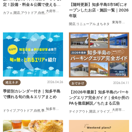
定！設備・料金＆公園で使えるレ
【随時更新】知多半島5市5町にオ
ンタルアイテムも登場
ープンしたお店・施設一覧｜2026
大府市
,
東浦町
カフェ
,
開店
,
アウトドア
,
自然
,
まちネタ
,
家族
,
友人
,
ペット
,
トレンド
,
KURUTOHP
年版
東海市
,
大府
開店
,
リニューアル
,
まちネタ
2026.04.26
地元ネタ
2026.04.11
おでかけ
季節別カレンダー付き｜知多半島
【2026年最新】知多半島のパーキ
で獲れる旬の魚＆エリアまとめ
ングエリア完全ガイド｜全6か所の
PAを徹底解説／ちたまる広告
知多市
,
半田市
,
常滑市
,
南知多町
大府市
,
阿久
ドライブ
,
アウトドア
,
自然
,
季節ネタ
テイクアウト
,
開店
,
ドライブ
,
観光
,
ちたまる