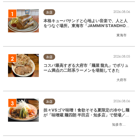
2026.08.06
お店
本格キューバサンドと心地よい音楽で、人と人
をつなぐ場所。東海市「JAMMIN'STANDHOU
SE」に行ってみた
東海市
2026.08.05
お店
コスパ最高すぎる大府市「麺屋 龍丸」でボリュ
ーム満点の二郎系ラーメンを堪能してきた
大府市
2026.08.06
お店
担々VSゴマ味噌！食欲そそる夏限定の冷やし麺
が「味噌蔵 麺四朗 半田店・知多店」で登場／ち
たまる広告
知多市
,
半田市