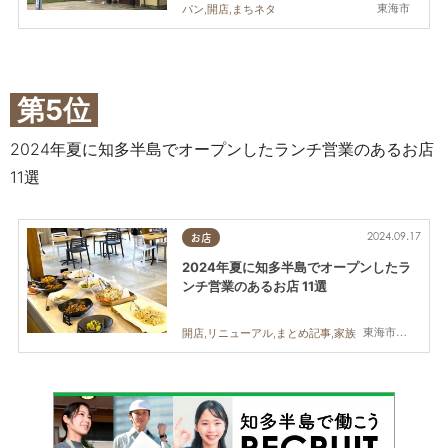
東海市
パン,開店,まちネタ
第5位
2024年夏に知多半島でオープンしたランチ営業のあるお店
11選
2024.09.17
お店
2024年夏に知多半島でオープンしたラ
ンチ営業のあるお店 11選
東海市,大府市,知多市,東浦町,半田市,常滑市,美浜町
開店,リニューアル,まとめ記事,家族