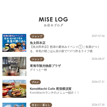
MISE LOG
お店のブログ
2027.07.06
ショップ
魚太郎本店
【魚太郎本店】怒涛の夏休みイベント①｜魚屋がつく
る、本気の朝ごはん目の前で1つ1つ作るライブ感
2026.08.07
ショップ
東海市観光物産プラザ
グイっと一杯
2026.07.31
グルメ
KonoMachi Cafe 尾張横須賀
KonoMachiランチのメニュー紹介！！
2026.07.30
住まい・暮らし