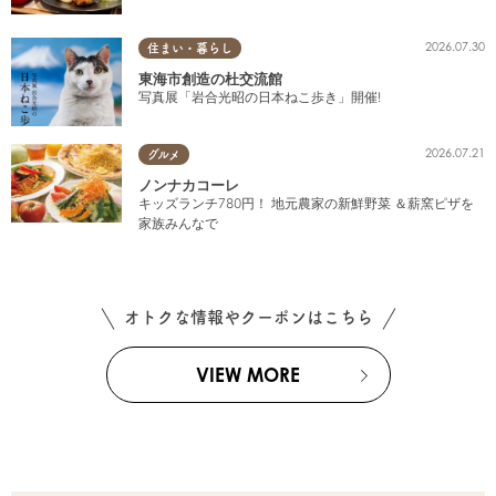
2026.07.30
住まい・暮らし
東海市創造の杜交流館
写真展「岩合光昭の日本ねこ歩き」開催!
2026.07.21
グルメ
ノンナカコーレ
キッズランチ780円！ 地元農家の新鮮野菜 ＆薪窯ピザを
家族みんなで
オトクな情報やクーポンはこちら
VIEW MORE