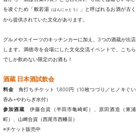
を凌ぐため「般若湯
」と呼ばれる
お酒が
古く
（はんにゃとう）
から
提供されていた文化があります。
グルメやスイーツのキッチンカーに加え、3つの酒蔵が出店
します。満徳寺を会場にした文化交流イベントで、こちら
でしか飲めない限定のお酒も！
酒蔵 日本酒試飲会
料金
角打ちチケット 1,800円（10枚つづり／ヒノキぐい
吞み+やわらぎ水付）
参加酒蔵
伊藤合資（半田市亀崎町）、原田酒造（東浦
町）、山﨑合資（西尾市西幡豆）
※チケット販売中