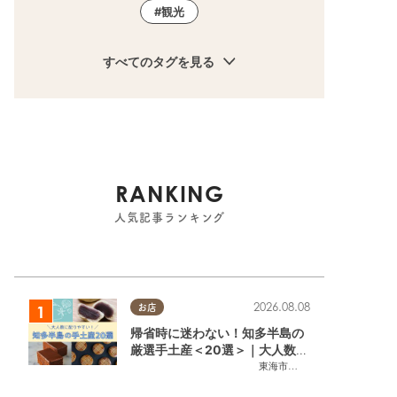
観光
すべてのタグを見る
RANKING
人気記事ランキング
2026.08.08
お店
帰省時に迷わない！知多半島の
厳選手土産＜20選＞｜大人数に
配りやすい個包装ギフト
東海市
,
大府市
,
知多市
,
東浦町
,
阿