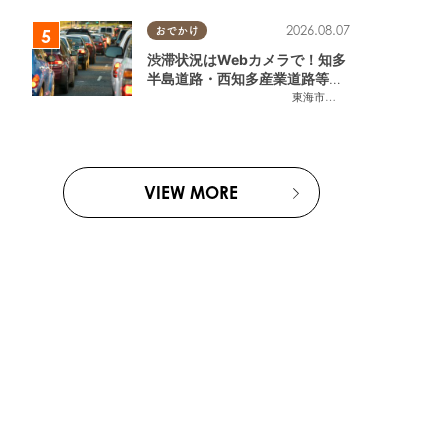
2026.08.07
おでかけ
渋滞状況はWebカメラで！知多
半島道路・西知多産業道路等の
今をチェック
東海市
,
大府市
,
知多市
,
東浦町
,
常
VIEW MORE