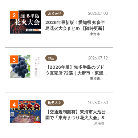
2026.07.03
おでかけ
2026年最新版！愛知県 知多半
島花火大会まとめ 【随時更新】
東海市
,
大府市
,
知多市
,
東浦町
,
阿
2026.07.12
お店
【2026年版】知多半島のブド
ウ直売所 72選｜大府市・東浦町
ほかエリア別に一挙紹介
東海市
,
大府市
,
東浦町
,
半田市
,
美
2026.07.30
地元ネタ
【交通規制図有】東海市大池公
園で「東海まつり花火大会」8/
8(土)に開催｜購入方法や駐車場
東海市
情報は？