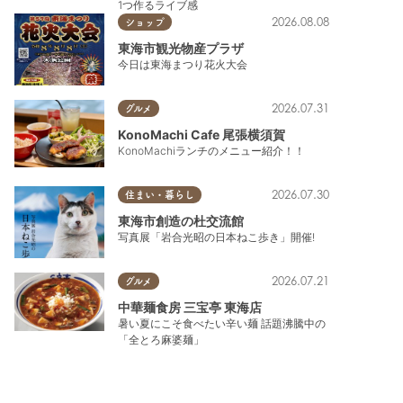
1つ作るライブ感
2026.08.08
ショップ
東海市観光物産プラザ
今日は東海まつり花火大会
2026.07.31
グルメ
KonoMachi Cafe 尾張横須賀
KonoMachiランチのメニュー紹介！！
2026.07.30
住まい・暮らし
東海市創造の杜交流館
写真展「岩合光昭の日本ねこ歩き」開催!
2026.07.21
グルメ
中華麺食房 三宝亭 東海店
暑い夏にこそ食べたい辛い麺 話題沸騰中の
「全とろ麻婆麺」