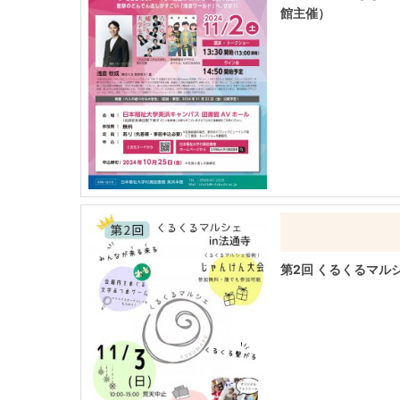
館主催）
第2回 くるくるマルシ