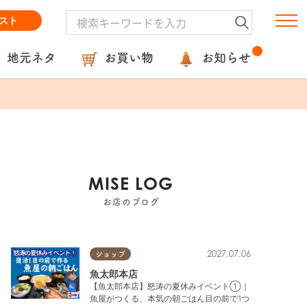
スト
地元ネタ
お買い物
お知らせ
MISE LOG
お店のブログ
2027.07.06
ショップ
魚太郎本店
【魚太郎本店】怒涛の夏休みイベント①｜
魚屋がつくる、本気の朝ごはん目の前で1つ