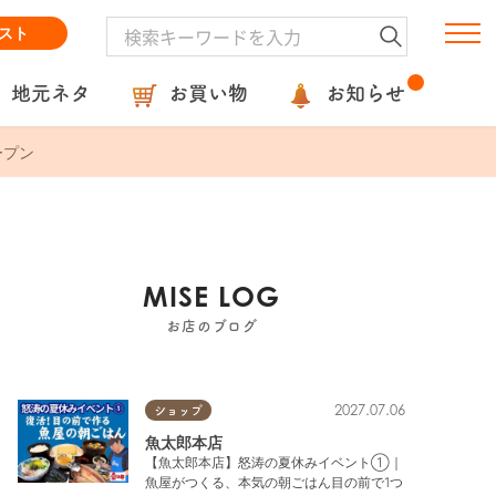
スト
地元ネタ
お買い物
お知らせ
ープン
MISE LOG
お店のブログ
2027.07.06
ショップ
魚太郎本店
【魚太郎本店】怒涛の夏休みイベント①｜
魚屋がつくる、本気の朝ごはん目の前で1つ