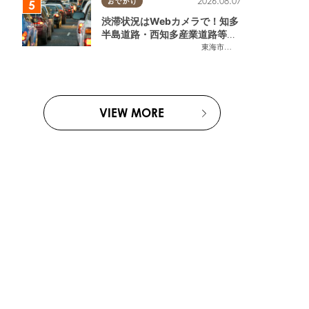
2026.08.07
おでかけ
渋滞状況はWebカメラで！知多
半島道路・西知多産業道路等の
今をチェック
東海市
,
大府市
,
知多市
,
東浦町
,
常
VIEW MORE