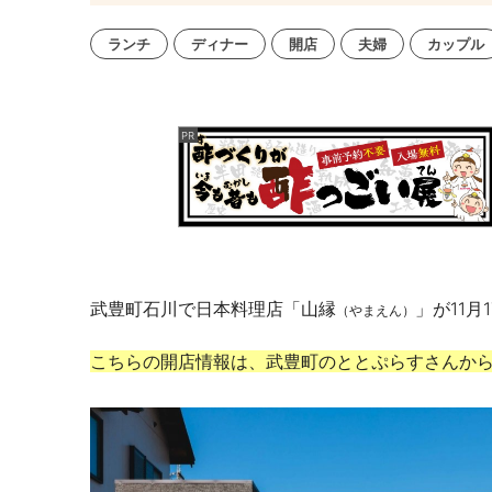
ランチ
ディナー
開店
夫婦
カップル
武豊町石川で日本料理店「山縁
」が
11
月
1
（やまえん）
こちらの開店情報は、武豊町のととぷらすさんか