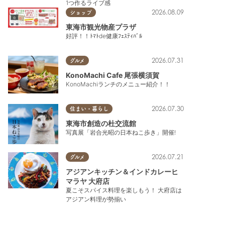
1つ作るライブ感
2026.08.09
ショップ
東海市観光物産プラザ
好評！！ﾄﾏﾄde健康ﾌｪｽﾃｨﾊﾞﾙ
2026.07.31
グルメ
KonoMachi Cafe 尾張横須賀
KonoMachiランチのメニュー紹介！！
2026.07.30
住まい・暮らし
東海市創造の杜交流館
写真展「岩合光昭の日本ねこ歩き」開催!
2026.07.21
グルメ
アジアンキッチン＆インドカレーヒ
マラヤ 大府店
夏こそスパイス料理を楽しもう！ 大府店は
アジアン料理が勢揃い