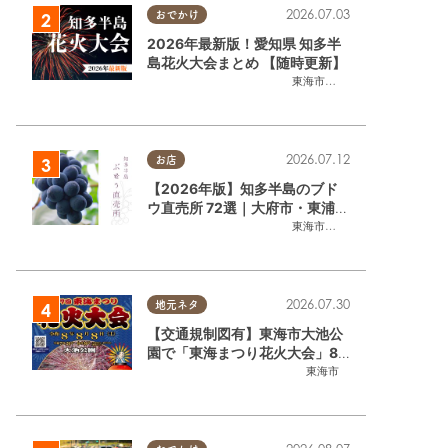
2026.07.03
おでかけ
2026年最新版！愛知県 知多半
島花火大会まとめ 【随時更新】
東海市
,
大府市
,
知多市
,
東浦町
,
阿
2026.07.12
お店
【2026年版】知多半島のブド
ウ直売所 72選｜大府市・東浦町
ほかエリア別に一挙紹介
東海市
,
大府市
,
東浦町
,
半田市
,
美
2026.07.30
地元ネタ
【交通規制図有】東海市大池公
園で「東海まつり花火大会」8/
8(土)に開催｜購入方法や駐車場
東海市
情報は？