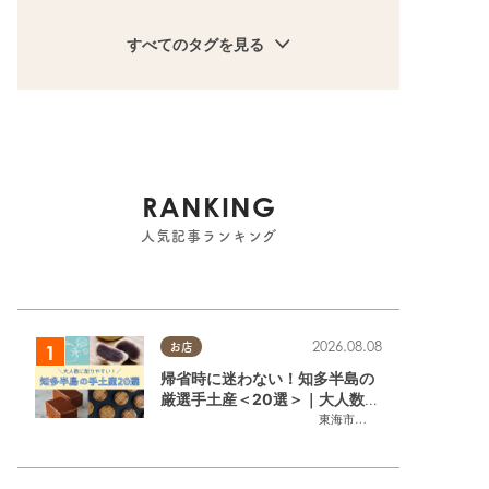
すべてのタグを見る
RANKING
人気記事ランキング
2026.08.08
お店
帰省時に迷わない！知多半島の
厳選手土産＜20選＞｜大人数に
配りやすい個包装ギフト
東海市
,
大府市
,
知多市
,
東浦町
,
阿