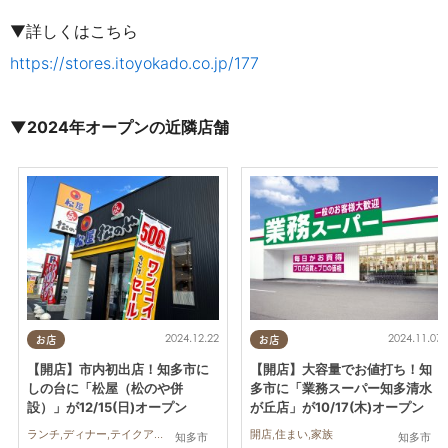
▼詳しくはこちら
https://stores.itoyokado.co.jp/177
▼2024年オープンの近隣店舗
2024.12.22
2024.11.07
お店
お店
【開店】市内初出店！知多市に
【開店】大容量でお値打ち！知
しの台に「松屋（松のや併
多市に「業務スーパー知多清水
設）」が12/15(日)オープン
が丘店」が10/17(木)オープン
ランチ,ディナー,テイクアウト,開店
開店,住まい,家族
知多市
知多市