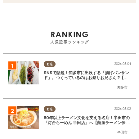
RANKING
人気記事ランキング
2026.08.04
お店
SNSで話題！知多市に出没する「揚げパンサン
ド」。つくっているのはお祭りお兄さん!?【ち
たまる調査隊#55】
知多市
2026.08.02
お店
50年以上ラーメン文化を支える名店！半田市の
「灯台らーめん 半田店」へ【熱血ラーメン伝 8
月放送】
半田市