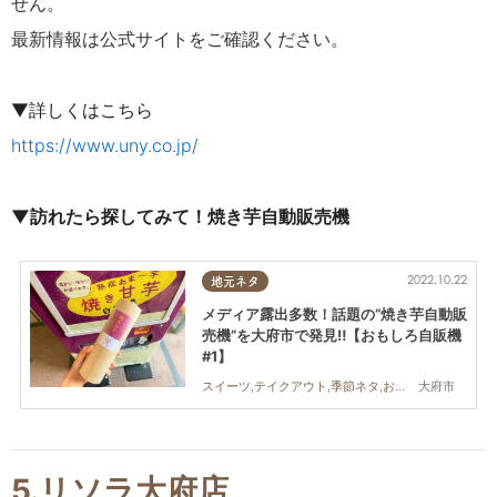
せん。
最新情報は公式サイトをご確認ください。
▼詳しくはこちら
https://www.uny.co.jp/
▼訪れたら探してみて！焼き芋自動販売機
2022.10.22
地元ネタ
メディア露出多数！話題の“焼き芋自動販
売機”を大府市で発見‼【おもしろ自販機
#1】
大府市
スイーツ,テイクアウト,季節ネタ,おもしろ自販機,ワンコイン,自動販売機
5.リソラ大府店