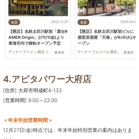
2024.10.29
2024.06.07
お店
お店
【開店】名鉄太田川駅前「屋台R
【開店】名鉄太田川駅前ビルに
AMEN Origin」が11/1(金)より
個室居酒屋「天海」が6/4(火)オ
東海市内で移転オープン予定
ープン
ディナー,ラーメン,開店,リニューアル
ディナー,アルコール,開店,個室
東海市
東海市
4.アピタパワー大府店
[住所] 大府市明成町4-133
[営業時間] 9:00～22:00
＜年末年始営業時間＞
12月27日(金)時点では、年末年始特別営業の案内はありま