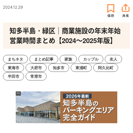
2024.12.29
知多半島・緑区｜商業施設の年末年始
営業時間まとめ【2024～2025年版】
まちネタ
まとめ記事
家族
カップル
友人
東海市
大府市
知多市
東浦町
阿久比町
半田市
常滑市