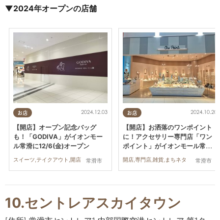
▼
2024年オープンの店舗
2024.12.03
2024.10.20
お店
お店
【開店】オープン記念バッグ
【開店】お洒落のワンポイント
も！「GODIVA」がイオンモー
に！アクセサリー専門店「ワン
ル常滑に12/6(金)オープン
ポイント」がイオンモール常滑
に9/20(金)オープン
スイーツ,テイクアウト,開店
開店,専門店,雑貨,まちネタ
常滑市
常滑市
10.セントレアスカイタウン