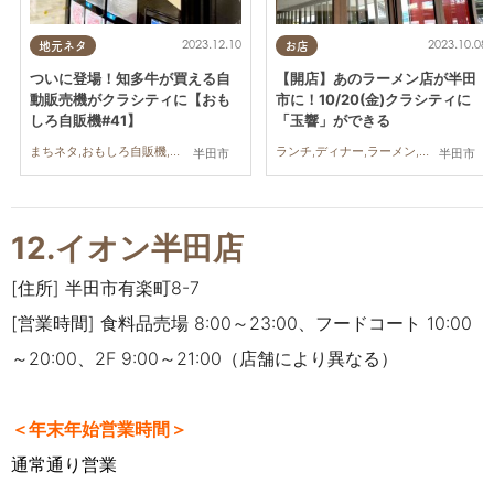
2023.12.10
2023.10.08
地元ネタ
お店
ついに登場！知多牛が買える自
【開店】あのラーメン店が半田
動販売機がクラシティに【おも
市に！10/20(金)クラシティに
しろ自販機#41】
「玉響」ができる
まちネタ,おもしろ自販機,知多牛
ランチ,ディナー,ラーメン,開店,おひとりさま,友人
半田市
半田市
12.イオン半田店
[住所] 半田市有楽町8-7
[営業時間] 食料品売場 8:00～23:00、フードコート 10:00
～20:00、2F 9:00～21:00（店舗により異なる）
＜年末年始営業時間＞
通常通り営業