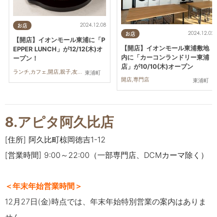
2024.12.08
お店
2024.12.02
お店
【開店】イオンモール東浦に「P
【開店】イオンモール東浦敷地
EPPER LUNCH」が12/12(木)オ
内に「カーコンランドリー東浦
ープン！
店」が10/10(木)オープン
ランチ,カフェ,開店,親子,友人
東浦町
開店,専門店
東浦町
8.アピタ阿久比店
[住所] 阿久比町椋岡徳吉1-12
[営業時間] 9:00～22:00（一部専門店、DCMカーマ除く）
＜年末年始営業時間＞
12月27日(金)時点では、年末年始特別営業の案内はありま