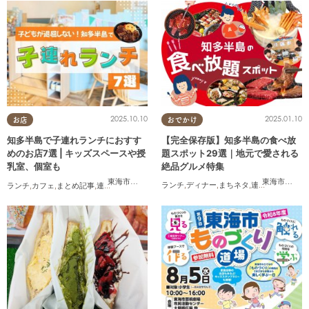
2025.01.10
2025.10.10
おでかけ
お店
【完全保存版】知多半島の食べ放
知多半島で子連れランチにおすす
題スポット29選｜地元で愛される
めのお店7選 | キッズスペースや授
絶品グルメ特集
乳室、個室も
東海市
,
大府
東海市
,
大府市
,
半田市
,
常滑市
,
武豊町
ランチ
,
ディナー
,
まちネタ
,
連載
,
コスパ抜群
ランチ
,
カフェ
,
まとめ記事
,
連載
,
親子
,
個室