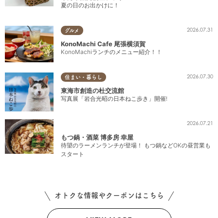
夏の日のお出かけに！
2026.07.31
グルメ
KonoMachi Cafe 尾張横須賀
KonoMachiランチのメニュー紹介！！
2026.07.30
住まい・暮らし
東海市創造の杜交流館
写真展「岩合光昭の日本ねこ歩き」開催!
2026.07.21
もつ鍋・酒菜 博多房 幸屋
待望のラーメンランチが登場！ もつ鍋などOKの昼営業も
スタート
オトクな情報やクーポンはこちら