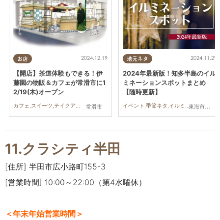
2024.12.19
2024.11.29
お店
地元ネタ
【開店】茶道体験もできる！伊
2024年最新版！知多半島のイル
藤園の物販＆カフェが常滑市に1
ミネーションスポットまとめ
2/19(木)オープン
【随時更新】
カフェ,スイーツ,テイクアウト,開店,家族,おひとりさま
イベント,季節ネタ,イルミネーション
常滑市
東海市,大府市,阿久比町,半田市,常滑市,南知多町
11.クラシティ半田
[住所] 半田市広小路町155-3
[営業時間] 10:00～22:00（第4水曜休）
＜年末年始営業時間＞