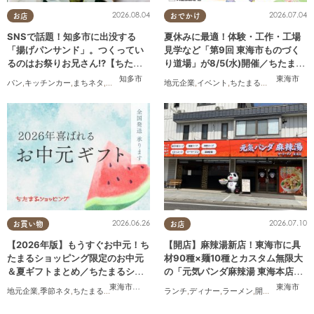
2026.08.04
2026.07.04
お店
おでかけ
SNSで話題！知多市に出没する
夏休みに最適！体験・工作・工場
「揚げパンサンド」。つくってい
見学など「第9回 東海市ものづく
るのはお祭りお兄さん!?【ちたま
り道場」が8/5(水)開催／ちたまる
る調査隊#55】
広告
知多市
東海市
パン
,
キッチンカー
,
まちネタ
,
ちたまる調査隊
,
行ってみたレポ
地元企業
,
イベント
,
ちたまる広告
,
親子
,
家族
2026.06.26
2026.07.10
お買い物
お店
【2026年版】もうすぐお中元！ち
【開店】麻辣湯新店！東海市に具
たまるショッピング限定のお中元
材90種×麺10種とカスタム無限大
＆夏ギフトまとめ／ちたまるショ
の「元気パンダ麻辣湯 東海本店」
ッピング
が6/12(金)オープン
東海市
,
大府市
,
知多市
,
東浦町
,
阿久比町
,
半田市
,
常滑市
東海市
,
武豊
地元企業
,
季節ネタ
,
ちたまるショッピング
,
家族
ランチ
,
おうち時間
,
ディナー
,
ラーメン
,
開店
,
夫婦
,
カップ