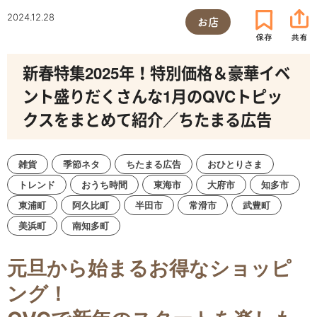
2024.12.28
お店
新春特集2025年！特別価格＆豪華イベ
ント盛りだくさんな1月のQVCトピッ
クスをまとめて紹介／ちたまる広告
雑貨
季節ネタ
ちたまる広告
おひとりさま
トレンド
おうち時間
東海市
大府市
知多市
東浦町
阿久比町
半田市
常滑市
武豊町
美浜町
南知多町
元旦から始まるお得なショッピ
ング！