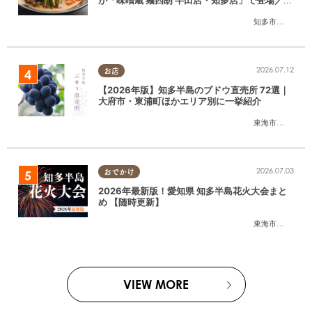
が「味噌蔵 麺四朗 半田店・知多店」で登場／ち
たまる広告
知多市
,
半田市
2026.07.12
お店
【2026年版】知多半島のブドウ直売所 72選｜
大府市・東浦町ほかエリア別に一挙紹介
東海市
,
大府市
,
東
2026.07.03
おでかけ
2026年最新版！愛知県 知多半島花火大会まと
め 【随時更新】
東海市
,
大府市
,
知
VIEW MORE