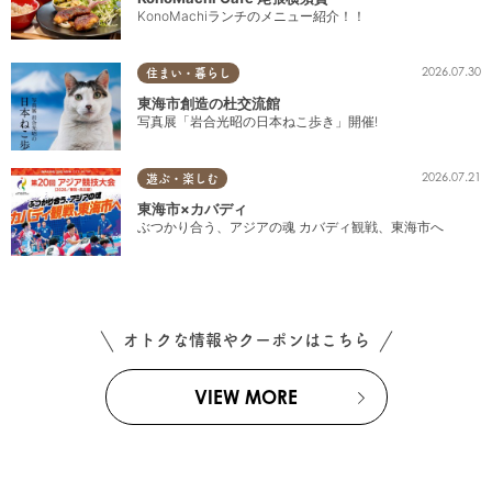
KonoMachiランチのメニュー紹介！！
2026.07.30
住まい・暮らし
東海市創造の杜交流館
写真展「岩合光昭の日本ねこ歩き」開催!
2026.07.21
遊ぶ・楽しむ
東海市×カバディ
ぶつかり合う、アジアの魂 カバディ観戦、東海市へ
オトクな情報やクーポンはこちら
VIEW MORE