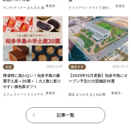
東海市
,
大府市
,
知多市
,
東浦町
,
阿久比町
,
半田市
,
常滑市
,
武豊
常滑市
ランチ
,
ディナー
,
まちネタ
,
連載
,
コスパ抜群
テイクアウト
,
ドライブ
,
旅行
,
観光
,
家族
,
友人
2025.12.27
2025.12.17
お店
地元ネタ
帰省時に迷わない！知多半島の厳
【2025年12月更新】知多半島にオ
選手土産＜20選＞｜大人数に配り
ープン予定の大型施設16選
やすい個包装ギフト
東海市
,
大府市
,
知多市
,
東浦町
,
阿久比町
,
半田市
,
常滑市
東海市
,
,
大府
武豊
カフェ
,
スイーツ
,
テイクアウト
,
まとめ記事
開店
,
まちネタ
,
まとめ記事
記事一覧