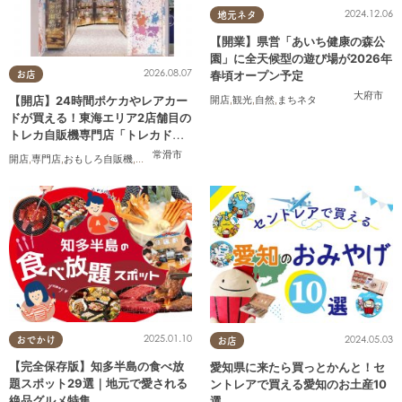
2024.12.06
地元ネタ
【開業】県営「あいち健康の森公
園」に全天候型の遊び場が2026年
2026.08.07
春頃オープン予定
お店
大府市
【開店】24時間ポケカやレアカー
開店
,
観光
,
自然
,
まちネタ
ドが買える！東海エリア2店舗目の
トレカ自販機専門店「トレカドリ
ーム」が常滑市に8/7(金)オープン
常滑市
開店
,
専門店
,
おもしろ自販機
,
カップル
,
おひとりさま
,
友人
,
トレンド
2025.01.10
2024.05.03
おでかけ
お店
【完全保存版】知多半島の食べ放
愛知県に来たら買っとかんと！セ
題スポット29選｜地元で愛される
ントレアで買える愛知のお土産10
絶品グルメ特集
選