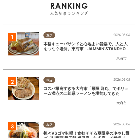
RANKING
人気記事ランキング
2026.08.06
お店
本格キューバサンドと心地よい音楽で、人と人
をつなぐ場所。東海市「JAMMIN'STANDHOU
SE」に行ってみた
東海市
2026.08.05
お店
コスパ最高すぎる大府市「麺屋 龍丸」でボリュ
ーム満点の二郎系ラーメンを堪能してきた
大府市
2026.08.06
お店
担々VSゴマ味噌！食欲そそる夏限定の冷やし麺