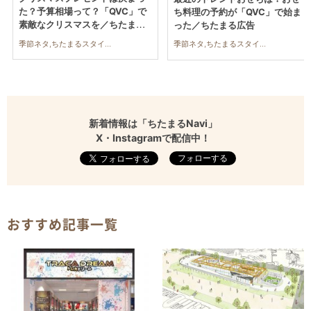
た？予算相場って？「QVC」で
ち料理の予約が「QVC」で始ま
素敵なクリスマスを／ちたまる
った／ちたまる広告
広告
季節ネタ,ちたまるスタイル掲載店,ちたまる広告,家族
季節ネタ,ちたまるスタイル掲載店,ちたまる広告,家族
新着情報は「ちたまるNavi」
X・Instagramで配信中！
フォローする
おすすめ記事一覧