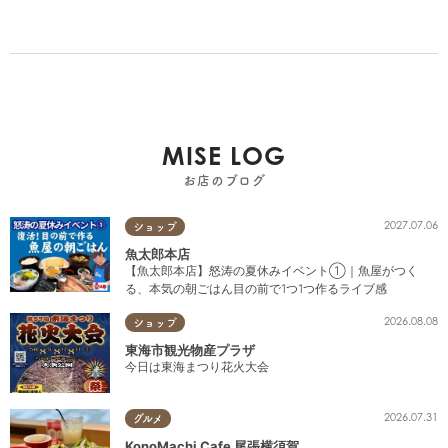
MISE LOG
お店のブログ
2027.07.06
ショップ
魚太郎本店
【魚太郎本店】怒涛の夏休みイベント①｜魚屋がつく
る、本気の朝ごはん目の前で1つ1つ作るライブ感
2026.08.08
ショップ
東海市観光物産プラザ
今日は東海まつり花火大会
2026.07.31
グルメ
KonoMachi Cafe 尾張横須賀