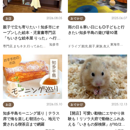
2026.08.05
2025.06.07
お店
おでかけ
親子で立ち寄りたい！知多市にオ
雨の日＆寒い日にも◎子どもと行
ープンした絵本・児童書専門店
きたい知多半島の遊び場10選
「ちいさな絵本屋 りった」へ行っ
てみた
知多市
東海市
,
大府
専門店
,
まちネタ
,
行ってみたレポ
,
親子
,
家族
,
おひとりさま
ドライブ
,
観光
,
親子
,
家族
,
友人
2026.05.10
2025.12.13
お店
おでかけ
知多半島モーニング巡り｜テラス
【開店】可愛い動物にエサやり体
席で海を楽しむ朝活から、地元で
験も！リソラ大府で動物とふれあ
愛される喫茶店まで網羅
える「いきもの探検隊」が10/24
(金)オープン