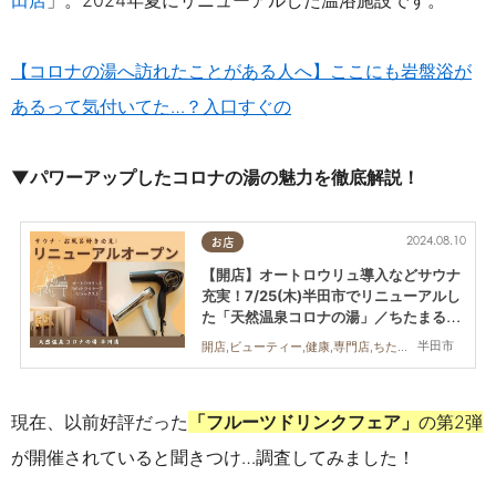
【コロナの湯へ訪れたことがある人へ】ここにも岩盤浴が
あるって気付いてた…？入口すぐの
▼パワーアップしたコロナの湯の魅力を徹底解説！
2024.08.10
お店
【開店】オートロウリュ導入などサウナ
充実！7/25(木)半田市でリニューアルし
た「天然温泉コロナの湯」／ちたまる広
告
半田市
開店,ビューティー,健康,専門店,ちたまる広告
現在、以前好評だった
「フルーツドリンクフェ
ア」
の第2弾
が開催されていると聞きつけ…調査してみました！