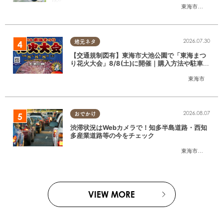
東海市
,
大府市
,
東
2026.07.30
地元ネタ
【交通規制図有】東海市大池公園で「東海まつ
り花火大会」8/8(土)に開催｜購入方法や駐車場
情報は？
東海市
2026.08.07
おでかけ
渋滞状況はWebカメラで！知多半島道路・西知
多産業道路等の今をチェック
東海市
,
大府市
,
知
VIEW MORE