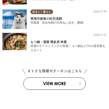
2026.07.30
住まい・暮らし
東海市創造の杜交流館
写真展「岩合光昭の日本ねこ歩き」開催!
2026.07.21
もつ鍋・酒菜 博多房 幸屋
待望のラーメンランチが登場！ もつ鍋などOKの昼営業も
スタート
オトクな情報やクーポンはこちら
VIEW MORE