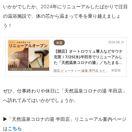
いかがでしたか。2024年にリニューアルしたばかりで注目
の温浴施設で、
体の芯から温まって冬を乗り越えましょ
う！
2024.08.10
お店
【開店】オートロウリュ導入などサウナ
充実！7/25(木)半田市でリニューアルし
た「天然温泉コロナの湯」／ちたまる広
告
半田市
開店,ビューティー,健康,専門店,ちたまる広告
ぜひ、仕事終わりや休日に「天然温泉コロナの湯 半田店」
へ訪れてみてはいかがでしょうか。
▶「天然温泉コロナの湯 半田店」リニューアル案内ページ
は
こちら