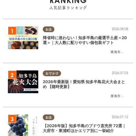
RANKING
人気記事ランキング
2026.08.08
お店
帰省時に迷わない！知多半島の厳選手土産＜20
選＞｜大人数に配りやすい個包装ギフト
東海市
,
大府市
,
知
2026.07.03
おでかけ
2026年最新版！愛知県 知多半島花火大会まと
め 【随時更新】
東海市
,
大府市
,
知
2026.07.12
お店
【2026年版】知多半島のブドウ直売所 72選｜
大府市・東浦町ほかエリア別に一挙紹介