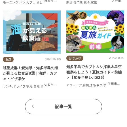
東海市
,
知多市
,
阿久比町
,
半田市
,
常滑市
,
美浜町
大府市
モーニング
,
パン
,
カフェ
,
まとめ記事
,
コスパ抜群
開店
,
専門店
,
親子
,
家族
2023.08.10
おでかけ
2025.07.08
お店
知多半島でカブトムシ採集＆星空
眺望抜群！愛知県・知多半島の海
観察をしよう！夏旅ガイド＜前編
が見える飲食店8選｜海鮮・カフ
＞【知多半島レポ#25】
ェ・ピザほか
半田市
,
武豊
知多市
,
常滑市
,
美浜町
,
南知多町
アウトドア
,
自然
,
まちネタ
,
季節ネタ
,
親子
,
家
ランチ
,
ドライブ
,
観光
,
自然
,
まちネタ
,
季節ネタ
,
まとめ記事
記事一覧