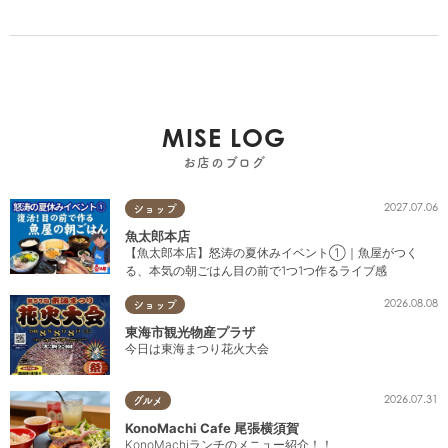
MISE LOG
お店のブログ
2027.07.06
ショップ
魚太郎本店
【魚太郎本店】怒涛の夏休みイベント①｜魚屋がつく
る、本気の朝ごはん目の前で1つ1つ作るライブ感
2026.08.08
ショップ
東海市観光物産プラザ
今日は東海まつり花火大会
2026.07.31
グルメ
KonoMachi Cafe 尾張横須賀
KonoMachiランチのメニュー紹介！！