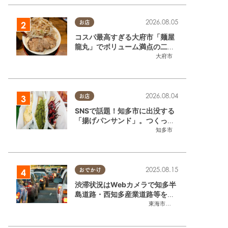
2026.08.05
お店
コスパ最高すぎる大府市「麺屋
龍丸」でボリューム満点の二郎
系ラーメンを堪能してきた
大府市
2026.08.04
お店
SNSで話題！知多市に出没する
「揚げパンサンド」。つくって
いるのはお祭りお兄さん!?【ち
知多市
たまる調査隊#55】
2025.08.15
おでかけ
渋滞状況はWebカメラで知多半
島道路・西知多産業道路等をチ
ェック
東海市
,
大府市
,
知多市
,
東浦町
,
常