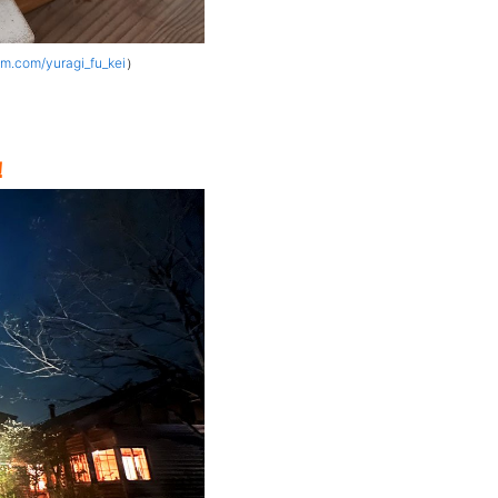
am.com/yuragi_fu_kei
）
！