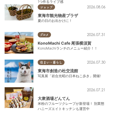
1つ作るライブ感
2026.08.06
ショップ
東海市観光物産プラザ
夏の日のお出かけに！
2026.07.31
グルメ
KonoMachi Cafe 尾張横須賀
KonoMachiランチのメニュー紹介！！
2026.07.30
住まい・暮らし
東海市創造の杜交流館
写真展「岩合光昭の日本ねこ歩き」開催!
2026.07.21
大衆酒場どんてん
米粉のフルーツクレープが新登場！ 別業態
ハニーズエイトキッチンも運営中