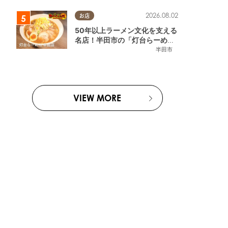
2026.08.02
お店
50年以上ラーメン文化を支える
名店！半田市の「灯台らーめん
半田店」へ【熱血ラーメン伝 8
半田市
月放送】
VIEW MORE