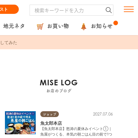
スト
地元ネタ
お買い物
お知らせ
してみた
MISE LOG
お店のブログ
2027.07.06
ショップ
魚太郎本店
【魚太郎本店】怒涛の夏休みイベント①｜
魚屋がつくる、本気の朝ごはん目の前で1つ