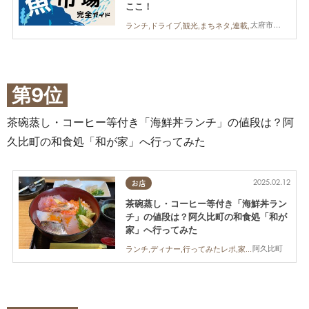
ここ！
大府市,半田市,常滑市,美浜町,南知多町
ランチ,ドライブ,観光,まちネタ,連載,家族,カップル,友人
第9位
茶碗蒸し・コーヒー等付き「海鮮丼ランチ」の値段は？阿
久比町の和食処「和が家」へ行ってみた
2025.02.12
お店
茶碗蒸し・コーヒー等付き「海鮮丼ラン
チ」の値段は？阿久比町の和食処「和が
家」へ行ってみた
阿久比町
ランチ,ディナー,行ってみたレポ,家族,おひとりさま,個室