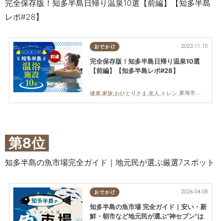
完全保存版！知多半島日帰り温泉10選【前編】【知多半島
レポ#28】
2023.11.10
おでかけ
完全保存版！知多半島日帰り温泉10選
【前編】【知多半島レポ#28】
東海市,大府市,常滑市
健康,家族,おひとりさま,友人,トレンド,知多半島レポ
第8位
知多半島の魚市場完全ガイド｜地元民が選ぶ厳選7スポット
2026.04.08
おでかけ
知多半島の魚市場 完全ガイド｜安い・新
鮮・朝市など地元民が選ぶ“神セブン”は