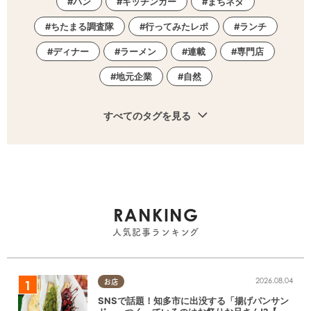
パン
キッチンカー
まちネタ
ちたまる調査隊
行ってみたレポ
ランチ
ディナー
ラーメン
連載
専門店
地元企業
自然
すべてのタグを見る
RANKING
人気記事ランキング
2026.08.04
お店
SNSで話題！知多市に出没する「揚げパンサン