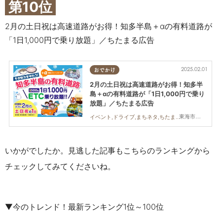
第10位
2月の土日祝は高速道路がお得！知多半島＋αの有料道路が
「1日1,000円で乗り放題」／ちたまる広告
2025.02.01
おでかけ
2月の土日祝は高速道路がお得！知多半
島＋αの有料道路が「1日1,000円で乗り
放題」／ちたまる広告
東海市,大府市,知多市,東浦町,阿久比町,半田市,常滑市,武豊町,美浜町,南知多町
イベント,ドライブ,まちネタ,ちたまる広告,高速道路
いかがでしたか。見逃した記事もこちらのランキングから
チェックしてみてくださいね。
▼今のトレンド！最新ランキング1位～100位