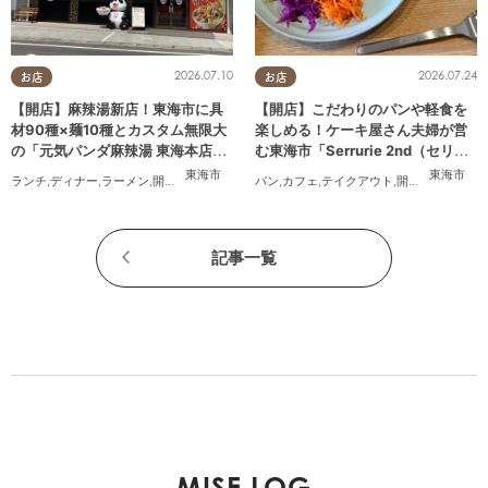
2026.07.10
2026.07.24
お店
お店
【開店】麻辣湯新店！東海市に具
【開店】こだわりのパンや軽食を
材90種×麺10種とカスタム無限大
楽しめる！ケーキ屋さん夫婦が営
の「元気パンダ麻辣湯 東海本店」
む東海市「Serrurie 2nd（セリュ
が6/12(金)オープン
リエ セカンド）」6/29(月)テスト
東海市
東海市
ランチ
,
ディナー
,
ラーメン
,
開店
,
夫婦
,
カップル
,
パン
おひとりさま
,
カフェ
,
テイクアウト
,
友人
,
トレンド
,
開店
,
専門店
,
まち
オープン
記事一覧
MISE LOG