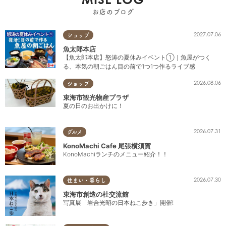
お店のブログ
2027.07.06
ショップ
魚太郎本店
【魚太郎本店】怒涛の夏休みイベント①｜魚屋がつく
る、本気の朝ごはん目の前で1つ1つ作るライブ感
2026.08.06
ショップ
東海市観光物産プラザ
夏の日のお出かけに！
2026.07.31
グルメ
KonoMachi Cafe 尾張横須賀
KonoMachiランチのメニュー紹介！！
2026.07.30
住まい・暮らし
東海市創造の杜交流館
写真展「岩合光昭の日本ねこ歩き」開催!