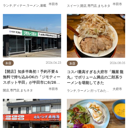
送】
半田市
半田市
ランチ
,
ディナー
,
ラーメン
,
連載
スイーツ
,
開店
,
専門店
,
まちネタ
2026.06.23
2026.08.05
お店
お店
【開店】知多半島初！予約不要＆
コスパ最高すぎる大府市「麺屋 龍
無料で持ち込みOKの「ジモティー
丸」でボリューム満点の二郎系ラ
スポット半田」が半田市に6/26
ーメンを堪能してきた
(金)オープン
半田市
大府市
開店
,
専門店
,
まちネタ
ランチ
,
ラーメン
,
行ってみたレポ
,
おひとり