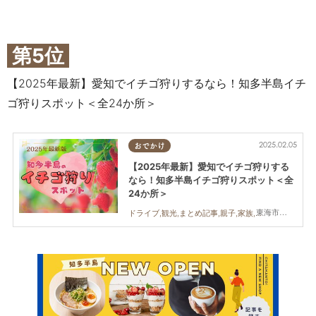
第5位
【2025年最新】愛知でイチゴ狩りするなら！知多半島イチ
ゴ狩りスポット＜全24か所＞
2025.02.05
おでかけ
【2025年最新】愛知でイチゴ狩りする
なら！知多半島イチゴ狩りスポット＜全
24か所＞
東海市,大府市,知多市,東浦町,阿久比町,半田市,常滑市,武豊町,美浜町,南知多町
ドライブ,観光,まとめ記事,親子,家族,カップル,友人,イチゴ