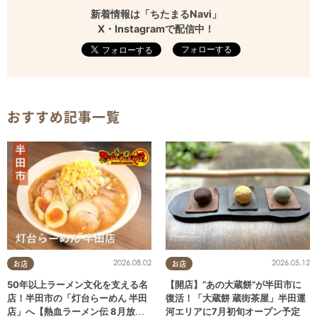
新着情報は「ちたまるNavi」
X・Instagramで配信中！
フォローする
おすすめ記事一覧
2026.08.02
2026.05.12
お店
お店
50年以上ラーメン文化を支える名
【開店】“あの大蔵餅”が半田市に
店！半田市の「灯台らーめん 半田
復活！「大蔵餅 蔵街茶屋」半田運
店」へ【熱血ラーメン伝 8月放
河エリアに7月初旬オープン予定