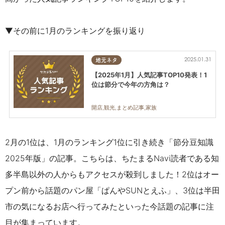
▼その前に1月のランキングを振り返り
2025.01.31
地元ネタ
【2025年1月】人気記事TOP10発表！1
位は節分で今年の方角は？
開店,観光,まとめ記事,家族
2月の1位は、1月のランキング1位に引き続き「節分豆知識
2025年版」の記事。こちらは、ちたまるNavi読者である知
多半島以外の人からもアクセスが殺到しました！2
位はオー
プン前から話題のパン屋「ぱんやSUNとえふ」、3
位は半田
市の気になるお店へ行ってみた
といった今話題の記事に注
目が集まっています。