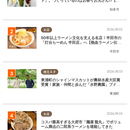
ド」。つくっているのはお祭りお兄さん!?【ち
たまる調査隊#55】
知多市
2026.08.02
お店
50年以上ラーメン文化を支える名店！半田市の
「灯台らーめん 半田店」へ【熱血ラーメン伝 8
月放送】
半田市
2026.08.03
地元ネタ
東浦町のシャインマスカットが農林水産大臣賞
受賞！家族・仲間と歩んだ「水野農園」ブドウ
づくりの軌跡
東浦町
2026.08.05
お店
コスパ最高すぎる大府市「麺屋 龍丸」でボリュ
ーム満点の二郎系ラーメンを堪能してきた