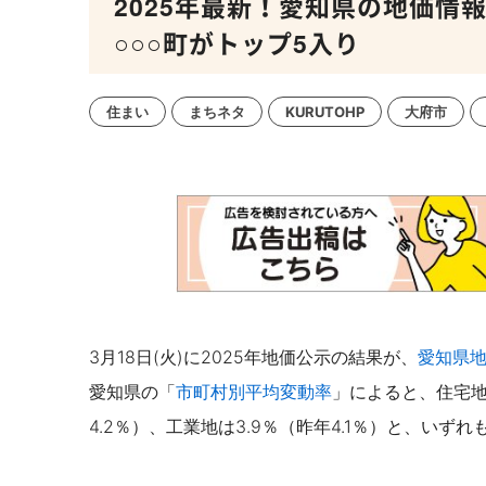
2025年最新！愛知県の地価情報
○○○町がトップ5入り
住まい
まちネタ
KURUTOHP
大府市
3月18日(火)に2025年地価公示の結果が、
愛知県
愛知県の「
市町村別平均変動率
」によると、住宅地は
4.2％）、工業地は3.9％（昨年4.1％）と、いず