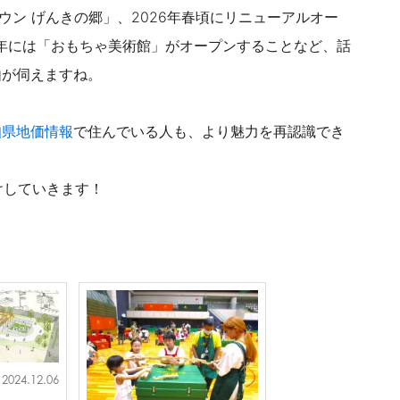
タウン げんきの郷」、
2026年春頃にリニューアルオー
7年には「おもちゃ美術館」がオープンすることなど、話
由が伺えますね。
知県地価情報
で
住んでいる人も、より魅力を再認識でき
けしていきます！
2024.12.06