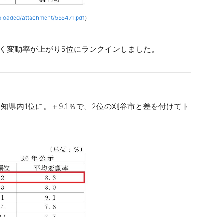
/uploaded/attachment/555471.pdf
）
く変動率が上がり
5位にランクインしました
。
県内1位に。＋9.1％で、2位の刈谷市と差を付けてト