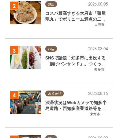
2026.08.05
お店
コスパ最高すぎる大府市「麺屋
龍丸」でボリューム満点の二郎
系ラーメンを堪能してきた
大府市
2026.08.04
お店
SNSで話題！知多市に出没する
「揚げパンサンド」。つくって
いるのはお祭りお兄さん!?【ち
知多市
たまる調査隊#55】
2025.08.15
おでかけ
渋滞状況はWebカメラで知多半
島道路・西知多産業道路等をチ
ェック
東海市
,
大府市
,
知多市
,
東浦町
,
常