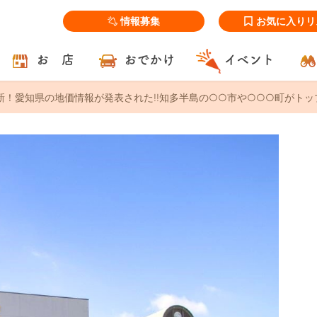
情報募集
お気に入りリ
お 店
おでかけ
イベント
最新！愛知県の地価情報が発表された!!知多半島の○○市や○○○町がトッ