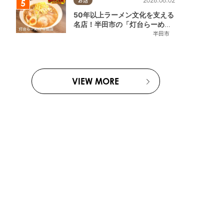
2026.08.02
お店
50年以上ラーメン文化を支える
名店！半田市の「灯台らーめん
半田店」へ【熱血ラーメン伝 8
半田市
月放送】
VIEW MORE