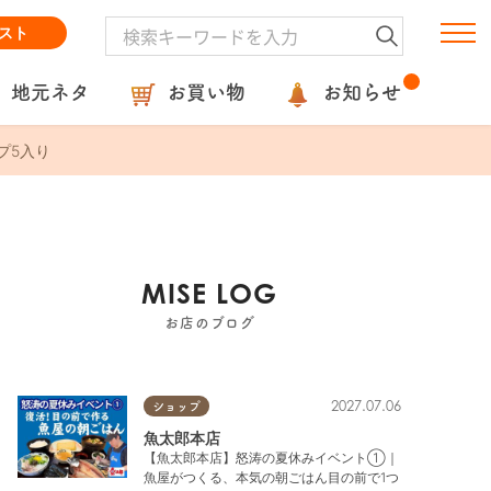
スト
地元ネタ
お買い物
お知らせ
プ5入り
MISE LOG
お店のブログ
2027.07.06
ショップ
魚太郎本店
【魚太郎本店】怒涛の夏休みイベント①｜
魚屋がつくる、本気の朝ごはん目の前で1つ