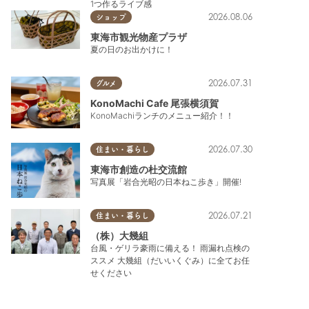
1つ作るライブ感
2026.08.06
ショップ
東海市観光物産プラザ
夏の日のお出かけに！
2026.07.31
グルメ
KonoMachi Cafe 尾張横須賀
KonoMachiランチのメニュー紹介！！
2026.07.30
住まい・暮らし
東海市創造の杜交流館
写真展「岩合光昭の日本ねこ歩き」開催!
2026.07.21
住まい・暮らし
（株）大幾組
台風・ゲリラ豪雨に備える！ 雨漏れ点検の
ススメ 大幾組（だいいくぐみ）に全てお任
せください