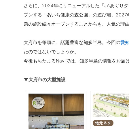
さらに、
2024年にリニューアルした
「JAあぐり
プンする
「あいち健康の森公園」の遊び場、202
題の施設続々オープンすることからも、人気の理
大府市を筆頭に、話題豊富な知多半島。今回の
愛
たのではないでしょうか。
今後もちたまるNaviでは、知多半島の情報をお届
▼大府市の大型施設
地元ネタ