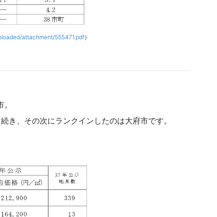
/uploaded/attachment/555471.pdf
）
市。
と続き、その次にランクインしたのは大府市です。