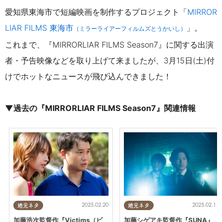
愛知県東海市で短編映画を制作するプロジェクト
「
MIRROR
LIAR FILMS 東海市
」
。
（ミラーライアーフィルムズとうかいし）
これ
まで、『MIRRORLIAR FILMS Season7』に関する出演
者・予告映像
などを取り上げて来ましたが、3月15日(土)付
けでホットなニュースが飛び込んできました！
▼過去の『
MIRRORLIAR FILMS Season7』関連情報
2025.02.20
2025.02.11
地元ネタ
地元ネタ
加藤浩次監督作『Victims（ビ
加藤シゲアキ監督作『SUNA』