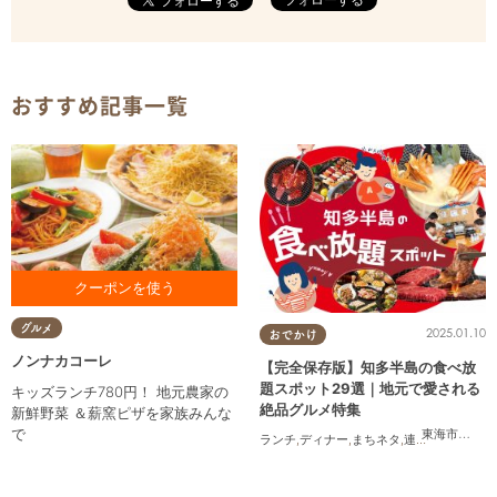
おすすめ記事一覧
お食事をご利用の方に カタラ
グルメ
2025.01.10
おでかけ
ーナプレゼント ※1クーポンで
最大4名様まで対応
ノンナカコーレ
【完全保存版】知多半島の食べ放
題スポット29選｜地元で愛される
キッズランチ780円！ 地元農家の
絶品グルメ特集
新鮮野菜 ＆薪窯ピザを家族みんな
で
東海市
,
大府
ランチ
,
ディナー
,
まちネタ
,
連載
,
コスパ抜群