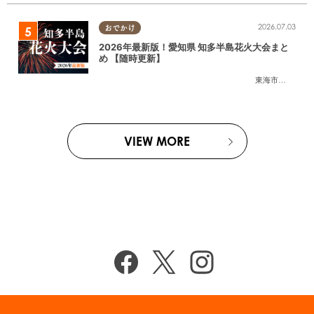
2026.07.03
おでかけ
2026年最新版！愛知県 知多半島花火大会まと
め 【随時更新】
東海市
,
大府市
,
知
VIEW MORE