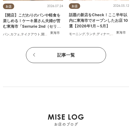
2026.05.12
2026.07.24
お店
お店
話題の新店をCheck！ここ半年以
【開店】こだわりのパンや軽食を
内に東海市でオープンしたお店 10
楽しめる！ケーキ屋さん夫婦が営
選【2026年1月～5月】
む東海市「Serrurie 2nd（セリュ
リエ セカンド）」6/29(月)テスト
東海市
東海市
モーニング
,
ランチ
,
ディナー
,
パン
,
カフェ
,
ス
パン
,
カフェ
,
テイクアウト
,
開店
,
専門店
,
まちネタ
,
親子
,
夫婦
,
家族
,
カップル
,
おひとりさま
,
オープン
記事一覧
MISE LOG
お店のブログ