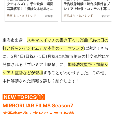
クティムズ）』予告映像・場面
予告映像解禁！舞台挨拶付きプ
写真解禁！主演は矢本悠馬さん
レミア上映祭・コンテスト募集
【MIRRORLIAR FILMS Season
ほか最新情報続々【MIRRORLIA
映画,まちネタ,トレンド
映画,まちネタ,トレンド
東海市
東海市
7】
R FILMS Season7】
東海市出身・
スキマスイッチの書き下ろし楽曲『あの日の
虹と僕らのアンセム』が本作のテーマソング
に決定！さら
に、5月4日(日祝)・5日(月祝)に東海市創造の杜交流館にて
開催される「プレミア上映祭」に、
加藤浩次監督・加藤シ
ゲアキ監督などが登壇
することがわかりました。この他、
本日解禁された情報を詳しく紹介します！
NEW TOPICS①
MIRRORLIAR FILMS Season7
本予告映像・本ビジュアル解禁