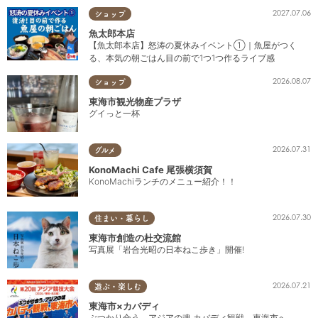
2027.07.06
ショップ
魚太郎本店
【魚太郎本店】怒涛の夏休みイベント①｜魚屋がつく
る、本気の朝ごはん目の前で1つ1つ作るライブ感
2026.08.07
ショップ
東海市観光物産プラザ
グイっと一杯
2026.07.31
グルメ
KonoMachi Cafe 尾張横須賀
KonoMachiランチのメニュー紹介！！
2026.07.30
住まい・暮らし
東海市創造の杜交流館
写真展「岩合光昭の日本ねこ歩き」開催!
2026.07.21
遊ぶ・楽しむ
東海市×カバディ
ぶつかり合う、アジアの魂 カバディ観戦、東海市へ