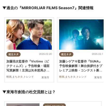
▼過去の『
MIRRORLIAR FILMS Season7』関連情報
2025.02.20
2025.02.11
地元ネタ
地元ネタ
加藤浩次監督作『Victims（ビ
加藤シゲアキ監督作『SUNA』
クティムズ）』予告映像・場面
予告映像解禁！舞台挨拶付きプ
写真解禁！主演は矢本悠馬さん
レミア上映祭・コンテスト募集
【MIRRORLIAR FILMS Season
ほか最新情報続々【MIRRORLIA
映画,まちネタ,トレンド
映画,まちネタ,トレンド
東海市
東海市
7】
R FILMS Season7】
▼東海市創造の杜交流館とは？
tokai-souzou.jp