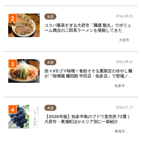
2026.08.05
お店
コスパ最高すぎる大府市「麺屋 龍丸」でボリュ
ーム満点の二郎系ラーメンを堪能してきた
大府市
2026.08.06
お店
担々VSゴマ味噌！食欲そそる夏限定の冷やし麺
が「味噌蔵 麺四朗 半田店・知多店」で登場／ち
たまる広告
知多市
,
半田市
2026.07.12
お店
【2026年版】知多半島のブドウ直売所 72選｜
大府市・東浦町ほかエリア別に一挙紹介
東海市
,
大府市
,
東