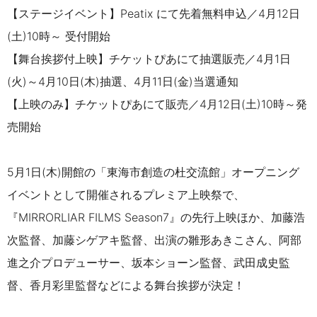
【ステージイベント】Peatix にて先着無料申込／4月12日
(土)10時～ 受付開始
【舞台挨拶付上映】チケットぴあにて抽選販売／4月1日
(火)～4月10日(木)抽選、4月11日(金)当選通知
【上映のみ】チケットぴあにて販売／4月12日(土)10時～発
売開始
5月1日(木)開館の「東海市創造の杜交流館」オープニング
イベントとして開催されるプレミア上映祭で、
『MIRRORLIAR FILMS Season7』の先行上映ほか、加藤浩
次監督、加藤シゲアキ監督、出演の雛形あきこさん、阿部
進之介プロデューサー、坂本ショーン監督、武田成史監
督、香月彩里監督などによる舞台挨拶が決定！