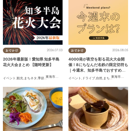
2026.07.03
2026.08.05
おでかけ
おでかけ
2026年最新版！愛知県 知多半島
4000発が夜空を彩る花火大会開
花火大会まとめ 【随時更新】
催！8にちなんだ名鉄の限定切符も
｜今週末、知多半島でおすすめの
プラン【8/8(土)・9(日)】
東海市
,
大府市
,
知多市
,
東浦町
,
阿久比町
,
半田市
,
常滑市
東海市
,
,
大府
武豊
イベント
,
観光
,
まちネタ
,
季節ネタ
,
まとめ記事
,
親子
イベント
,
夫婦
,
,
ドライブ
家族
,
カップル
,
自然
,
,
まちネタ
友人
,
季節ネタ
,