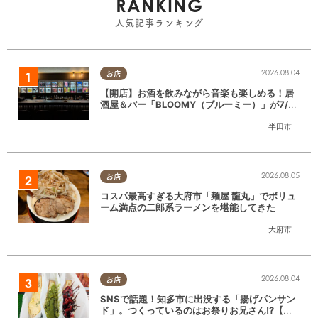
RANKING
人気記事ランキング
2026.08.04
お店
【開店】お酒を飲みながら音楽も楽しめる！居
酒屋＆バー「BLOOMY（ブルーミー）」が7/3
(金)半田市でオープン
半田市
2026.08.05
お店
コスパ最高すぎる大府市「麺屋 龍丸」でボリュ
ーム満点の二郎系ラーメンを堪能してきた
大府市
2026.08.04
お店
SNSで話題！知多市に出没する「揚げパンサン
ド」。つくっているのはお祭りお兄さん!?【ち