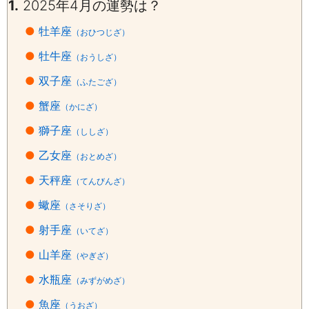
1.
2025年4月の運勢は？
●
牡羊座
（おひつじざ）
●
牡牛座
（おうしざ）
●
双子座
（ふたござ）
●
蟹座
（かにざ）
●
獅子座
（ししざ）
●
乙女座
（おとめざ）
●
天秤座
（てんびんざ）
●
蠍座
（さそりざ）
●
射手座
（いてざ）
●
山羊座
（やぎざ）
●
水瓶座
（みずがめざ）
●
魚座
（うおざ）