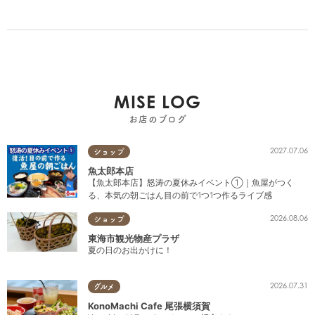
MISE LOG
お店のブログ
2027.07.06
ショップ
魚太郎本店
【魚太郎本店】怒涛の夏休みイベント①｜魚屋がつく
る、本気の朝ごはん目の前で1つ1つ作るライブ感
2026.08.06
ショップ
東海市観光物産プラザ
夏の日のお出かけに！
2026.07.31
グルメ
KonoMachi Cafe 尾張横須賀