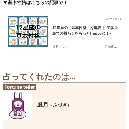
▼基本性格はこちらの記事で！
2024.08.31
12星座の「基本性格」を解説｜-知多半
島での暮らしをもっとHappyに！-
東海市,大府市,知多市,東浦町,阿久比町,半田市,常滑市,武豊町,美浜町,南知多町
連載,占い
占ってくれたのは…
Fortune teller
風月
（ふづき）