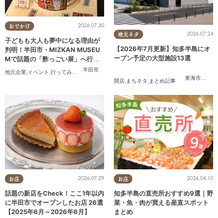
2026.07.30
おでかけ
2026.07.24
地元ネタ
子どもも大人も夢中になる理由が
【2026年7月更新】知多半島にオ
判明！半田市・MIZKAN MUSEU
ープン予定の大型施設13選
Mで話題の「酢っごい展」へ行っ
てみた｜7/25(土)～8/30(日)／ち
半田市
地元企業
,
イベント
,
行ってみたレポ
,
ちたまる広告
,
親子
,
家族
,
友人
たまる広告
東海市
,
大府
開店
,
まちネタ
,
まとめ記事
2026.07.29
2026.04.10
お店
お店
話題の新店をCheck！ここ1年以内
知多半島の直売所おすすめ9選｜野
に半田市でオープンしたお店 26選
菜・魚・肉が買える産直スポット
【2025年6月～2026年6月】
まとめ