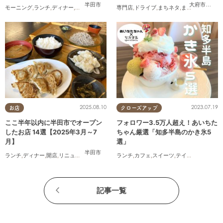
半田市
大府市
,
知多
モーニング
,
ランチ
,
ディナー
,
アルコール
,
ラーメン
専門店
,
パン
,
ドライブ
,
カフェ
,
,
スイーツ
まちネタ
,
,
テイクアウト
まとめ記事
,
夫婦
,
開
,
2025.08.10
2023.07.19
お店
クローズアップ
ここ半年以内に半田市でオープン
フォロワー3.5万人超え！あいちた
したお店 14選【2025年3月～7
ちゃん厳選「知多半島のかき氷5
月】
選」
半田市
ランチ
,
ディナー
,
開店
,
リニューアル
,
まとめ記事
ランチ
,
家族
,
カフェ
,
スイーツ
,
テイクアウト
記事一覧