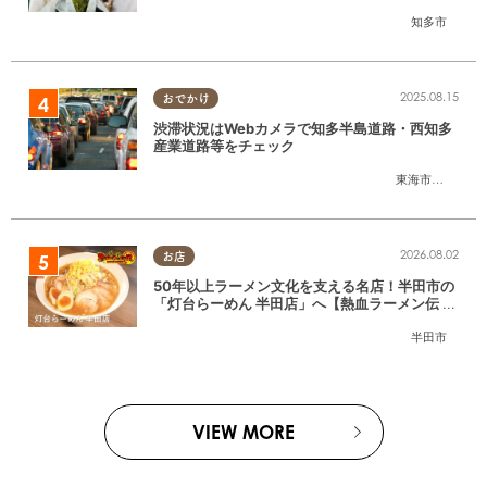
たまる調査隊#55】
知多市
2025.08.15
おでかけ
渋滞状況はWebカメラで知多半島道路・西知多
産業道路等をチェック
東海市
,
大府市
,
知
2026.08.02
お店
50年以上ラーメン文化を支える名店！半田市の
「灯台らーめん 半田店」へ【熱血ラーメン伝 8
月放送】
半田市
VIEW MORE