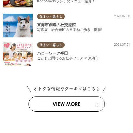
KonoMachiランチのメニュー紹介！！
2026.07.30
住まい・暮らし
東海市創造の杜交流館
写真展「岩合光昭の日本ねこ歩き」開催!
2026.07.21
住まい・暮らし
ハローワーク半田
こどもと関わるお仕事フェア in 東海市
オトクな情報やクーポンはこちら
VIEW MORE