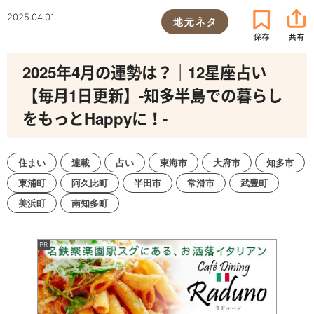
2025.04.01
地元ネタ
2025年4月の運勢は？｜12星座占い
【毎月1日更新】-知多半島での暮らし
をもっとHappyに！-
住まい
連載
占い
東海市
大府市
知多市
東浦町
阿久比町
半田市
常滑市
武豊町
美浜町
南知多町