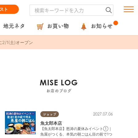
スト
地元ネタ
お買い物
お知らせ
/1(土)オープン
MISE LOG
お店のブログ
2027.07.06
ショップ
魚太郎本店
【魚太郎本店】怒涛の夏休みイベント①｜
魚屋がつくる、本気の朝ごはん目の前で1つ