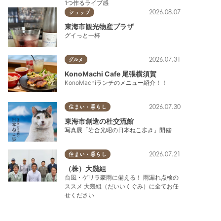
1つ作るライブ感
2026.08.07
ショップ
東海市観光物産プラザ
グイっと一杯
2026.07.31
グルメ
KonoMachi Cafe 尾張横須賀
KonoMachiランチのメニュー紹介！！
2026.07.30
住まい・暮らし
東海市創造の杜交流館
写真展「岩合光昭の日本ねこ歩き」開催!
2026.07.21
住まい・暮らし
（株）大幾組
台風・ゲリラ豪雨に備える！ 雨漏れ点検の
ススメ 大幾組（だいいくぐみ）に全てお任
せください