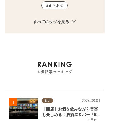
まちネタ
すべてのタグを見る
RANKING
人気記事ランキング
2026.08.04
お店
【開店】お酒を飲みながら音楽
も楽しめる！居酒屋＆バー「BL
OOMY（ブルーミー）」が7/3
半田市
(金)半田市でオープン