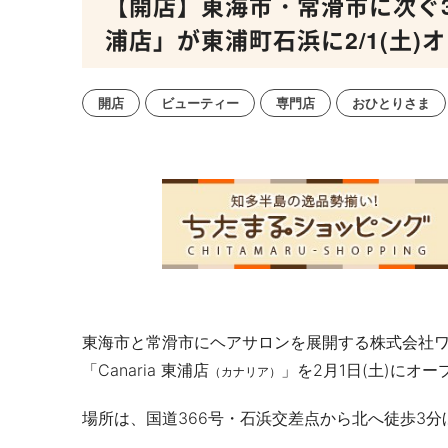
【開店】東海市・常滑市に次ぐ3店
浦店」が東浦町石浜に2/1(土)
開店
ビューティー
専門店
おひとりさま
東海市と常滑市にヘアサロンを展開する株式会社
「
Canaria
東浦店
」を
2月1日(土)に
オー
（カナリア）
場所は、国道
366
号・石浜交差点から北へ徒歩
3
分