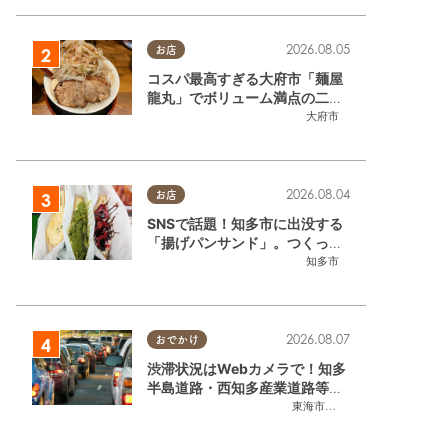
2026.08.05
お店
コスパ最高すぎる大府市「麺屋
龍丸」でボリューム満点の二郎
系ラーメンを堪能してきた
大府市
2026.08.04
お店
SNSで話題！知多市に出没する
「揚げパンサンド」。つくって
いるのはお祭りお兄さん!?【ち
知多市
たまる調査隊#55】
2026.08.07
おでかけ
渋滞状況はWebカメラで！知多
半島道路・西知多産業道路等の
今をチェック
東海市
,
大府市
,
知多市
,
東浦町
,
常