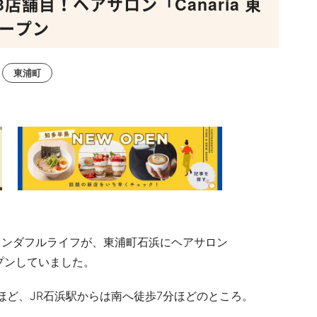
舗目！ヘアサロン「Canaria 東
オープン
東浦町
ワンダフルライフが、東浦町石浜にヘアサロン
プンしていました。
ほど、
JR
石浜駅からは南へ徒歩
7
分ほどのところ。