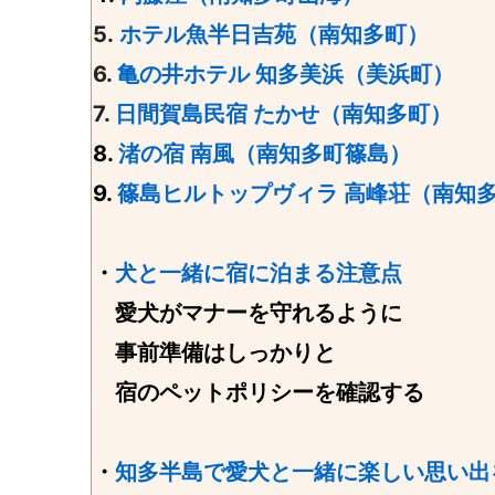
5.
ホテル魚半日吉苑（南知多町）
6.
亀の井ホテル 知多美浜（美浜町）
7.
日間賀島民宿 たかせ（南知多町）
8.
渚の宿 南風（南知多町篠島）
9.
篠島ヒルトップヴィラ 高峰荘（南知
・
犬と一緒に宿に泊まる注意点
愛犬がマナーを守れるように
事前準備はしっかりと
宿のペットポリシーを確認する
・
知多半島で愛犬と一緒に楽しい思い出