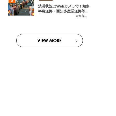
渋滞状況はWebカメラで！知多
半島道路・西知多産業道路等の
今をチェック
東海市
,
大府市
,
知多市
,
東浦町
,
常
VIEW MORE