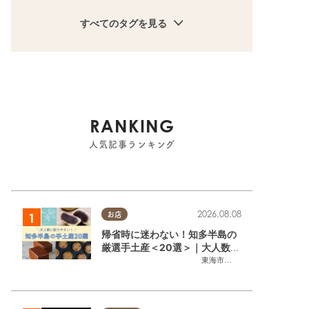
すべてのタグを見る
RANKING
人気記事ランキング
2026.08.08
お店
帰省時に迷わない！知多半島の
厳選手土産＜20選＞｜大人数に
配りやすい個包装ギフト
東海市
,
大府市
,
知多市
,
東浦町
,
阿