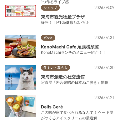
1つ作るライブ感
2026.08.09
ショップ
東海市観光物産プラザ
好評！！ﾄﾏﾄde健康ﾌｪｽﾃｨﾊﾞﾙ
2026.07.31
グルメ
KonoMachi Cafe 尾張横須賀
KonoMachiランチのメニュー紹介！！
2026.07.30
住まい・暮らし
東海市創造の杜交流館
写真展「岩合光昭の日本ねこ歩き」開催!
2026.07.21
Delis Geré
この味が家で食べられるなんて！ ケーキ屋
がつくるアイスクリームの最適解