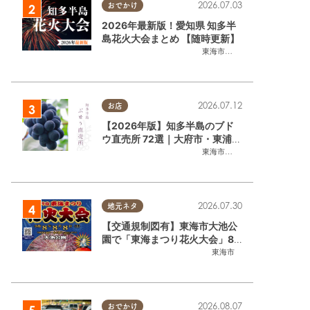
2026.07.03
おでかけ
2026年最新版！愛知県 知多半
島花火大会まとめ 【随時更新】
東海市
,
大府市
,
知多市
,
東浦町
,
阿
2026.07.12
お店
【2026年版】知多半島のブド
ウ直売所 72選｜大府市・東浦町
ほかエリア別に一挙紹介
東海市
,
大府市
,
東浦町
,
半田市
,
美
2026.07.30
地元ネタ
【交通規制図有】東海市大池公
園で「東海まつり花火大会」8/
8(土)に開催｜購入方法や駐車場
東海市
情報は？
2026.08.07
おでかけ