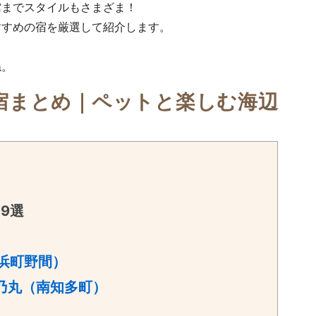
館までスタイルもさまざま！
すすめの宿を厳選して紹介します。
ね。
宿まとめ
｜
ペットと楽しむ海辺
9選
（美浜町野間）
花乃丸（南知多町）