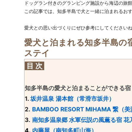
ドッグラン付きのグランピング施設から海辺の旅
この記事では、知多半島で犬と一緒に泊まれるお
愛犬との思い出づくりにぜひ参考にしてください
愛犬と泊まれる知多半島の
ステイ
目 次
知多半島の愛犬と泊まることができる宿 
1.
坂井温泉 湯本館（常滑市坂井）
2.
BAMBOO RESORT MIHAMA 繋
3.
南知多温泉郷 水軍伝説の風薫る宿 
4.
内藤屋（南知多町山海）