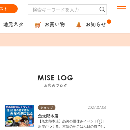
スト
地元ネタ
お買い物
お知らせ
MISE LOG
お店のブログ
2027.07.06
ショップ
魚太郎本店
【魚太郎本店】怒涛の夏休みイベント①｜
魚屋がつくる、本気の朝ごはん目の前で1つ