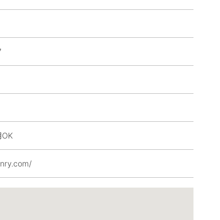
7
OK
nry.com/