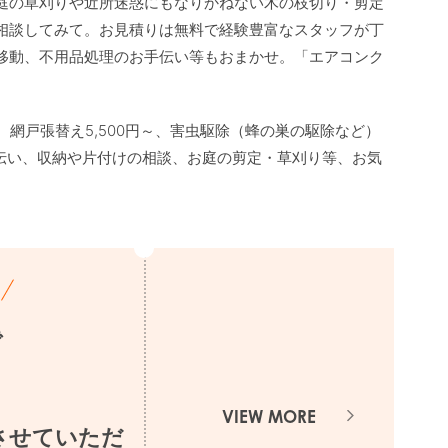
庭の草刈りや近所迷惑にもなりかねない木の枝切り・剪定
相談してみて。お見積りは無料で経験豊富なスタッフが丁
移動、不用品処理のお手伝い等もおまかせ。「エアコンク
）、網戸張替え5,500円～、害虫駆除（蜂の巣の駆除など）
お手伝い、収納や片付けの相談、お庭の剪定・草刈り等、お気


VIEW MORE
とさせていただ