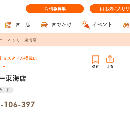
情報募集
お気に入りリ
お 店
おでかけ
イベント
ベンリー東海店
まるスタイル掲載店
ー東海店
カード
-106-397