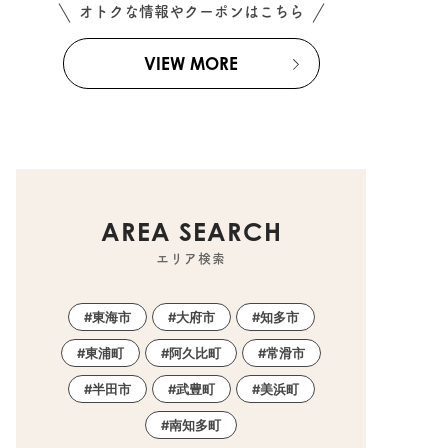
オトクな情報やクーポンはこちら
VIEW MORE
AREA SEARCH
エリア検索
東海市
大府市
知多市
東浦町
阿久比町
常滑市
半田市
武豊町
美浜町
南知多町