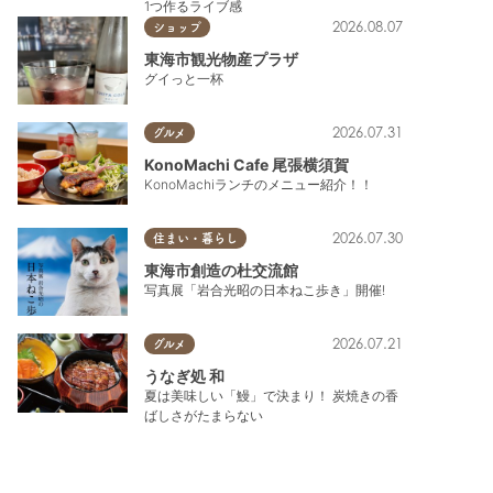
1つ作るライブ感
2026.08.07
ショップ
東海市観光物産プラザ
グイっと一杯
2026.07.31
グルメ
KonoMachi Cafe 尾張横須賀
KonoMachiランチのメニュー紹介！！
2026.07.30
住まい・暮らし
東海市創造の杜交流館
写真展「岩合光昭の日本ねこ歩き」開催!
2026.07.21
グルメ
うなぎ処 和
夏は美味しい「鰻」で決まり！ 炭焼きの香
ばしさがたまらない