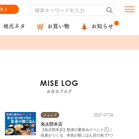
スト
地元ネタ
お買い物
お知らせ
MISE LOG
お店のブログ
2027.07.06
ショップ
魚太郎本店
【魚太郎本店】怒涛の夏休みイベント①｜
魚屋がつくる、本気の朝ごはん目の前で1つ