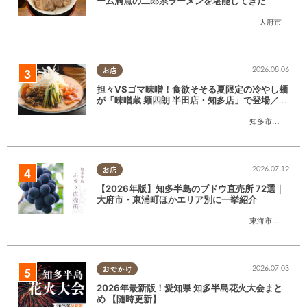
ーム満点の二郎系ラーメンを堪能してきた
大府市
2026.08.06
お店
担々VSゴマ味噌！食欲そそる夏限定の冷やし麺
が「味噌蔵 麺四朗 半田店・知多店」で登場／ち
たまる広告
知多市
,
半田市
2026.07.12
お店
【2026年版】知多半島のブドウ直売所 72選｜
大府市・東浦町ほかエリア別に一挙紹介
東海市
,
大府市
,
東
2026.07.03
おでかけ
2026年最新版！愛知県 知多半島花火大会まと
め 【随時更新】