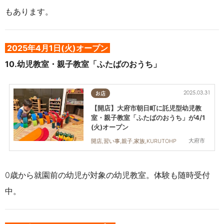
もあります。
2025年4
月1日(火)オープン
10.幼児教室・親子教室「ふたばのおうち」
2025.03.31
お店
【開店】大府市朝日町に託児型幼児教
室・親子教室「ふたばのおうち」が4/1
(火)オープン
大府市
開店,習い事,親子,家族,KURUTOHP
0歳から就園前の幼児が対象の幼児教室。体験も随時受付
中。