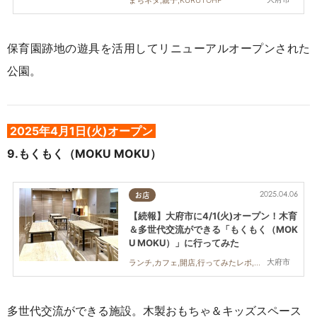
まちネタ,親子,KURUTOHP
保育園跡地の遊具を活用してリニューアルオープンされた
公園。
2025年4
月1日(火)オープン
9.もくもく（MOKU MOKU）
2025.04.06
お店
【続報】大府市に4/1(火)オープン！木育
＆多世代交流ができる「もくもく（MOK
U MOKU）」に行ってみた
大府市
ランチ,カフェ,開店,行ってみたレポ,親子,KURUTOHP
多世代交流ができる施設。木製おもちゃ＆キッズスペース