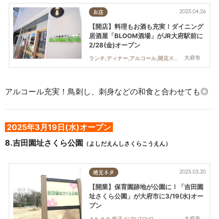
2025.04.26
お店
【開店】料理もお酒も充実！ダイニング
居酒屋「BLOOM酒場」がJR大府駅前に
2/28(金)オープン
大府市
ランチ,ディナー,アルコール,開店,KURUTOHP
アルコール充実！鳥刺し、刺身などの和食と合わせても◎
2025年3月19日(水)オープン
8.吉田園址さくら公園
（よしだえんしさくらこうえん）
2025.03.20
地元ネタ
【開業】保育園跡地が公園に！「吉田園
址さくら公園」が大府市に3/19(水)オー
プン
大府市