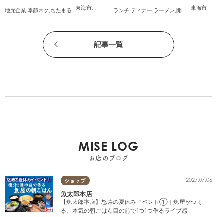
ッピング
が6/12(金)オープン
東海市
,
大府市
,
知多市
,
東浦町
,
阿久比町
,
半田市
,
常滑市
東海市
,
武豊
地元企業
,
季節ネタ
,
ちたまるショッピング
,
家族
ランチ
,
おうち時間
,
ディナー
,
ラーメン
,
開店
,
夫婦
,
カップ
記事一覧
MISE LOG
お店のブログ
2027.07.06
ショップ
魚太郎本店
【魚太郎本店】怒涛の夏休みイベント①｜魚屋がつく
る、本気の朝ごはん目の前で1つ1つ作るライブ感