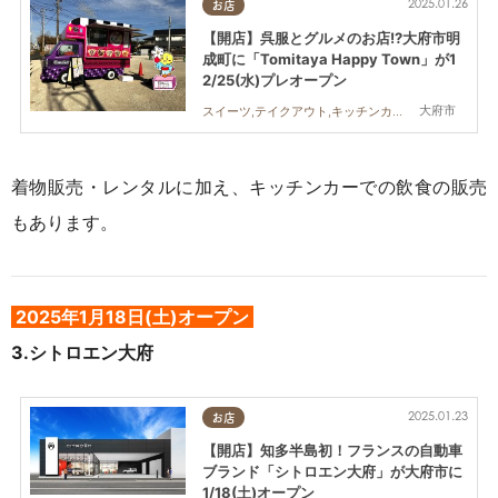
2025.01.26
お店
【開店】呉服とグルメのお店!?大府市明
成町に「Tomitaya Happy Town」が1
2/25(水)プレオープン
大府市
スイーツ,テイクアウト,キッチンカー,開店,専門店,雑貨
着物販売・レンタルに加え、キッチンカーでの飲食の販売
もあります。
2025年1月18日(土)オープン
3
.シトロエン大府
2025.01.23
お店
【開店】知多半島初！フランスの自動車
ブランド「シトロエン大府」が大府市に
1/18(土)オープン