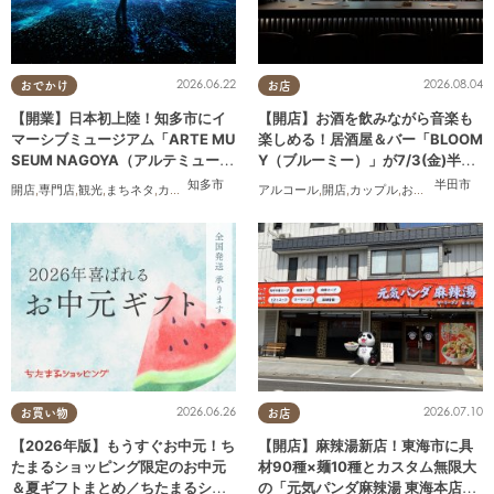
2026.06.22
2026.08.04
おでかけ
お店
【開業】日本初上陸！知多市にイ
【開店】お酒を飲みながら音楽も
マーシブミュージアム「ARTE MU
楽しめる！居酒屋＆バー「BLOOM
SEUM NAGOYA（アルテミュージ
Y（ブルーミー）」が7/3(金)半田
アムナゴヤ）」が2026年11月下旬
市でオープン
知多市
半田市
開店
,
専門店
,
観光
,
まちネタ
,
カップル
,
友人
アルコール
,
開店
,
カップル
,
おひとりさま
,
友
にオープン
2026.06.26
2026.07.10
お買い物
お店
【2026年版】もうすぐお中元！ち
【開店】麻辣湯新店！東海市に具
たまるショッピング限定のお中元
材90種×麺10種とカスタム無限大
＆夏ギフトまとめ／ちたまるショ
の「元気パンダ麻辣湯 東海本店」