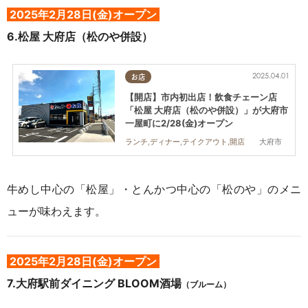
2025年2
月28日(金)オープン
6.松屋 大府店（松のや併設）
2025.04.01
お店
【開店】市内初出店！飲食チェーン店
「松屋 大府店（松のや併設）」が大府市
一屋町に2/28(金)オープン
大府市
ランチ,ディナー,テイクアウト,開店
牛めし中心の「松屋」・とんかつ中心の「松のや」のメニ
ューが味わえます。
2025年2
月28日(金)オープン
7.大府駅前ダイニング BLOOM酒場
（ブルーム）