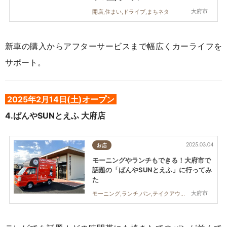
大府市
開店,住まい,ドライブ,まちネタ
新車の購入からアフターサービスまで幅広くカーライフを
サポート。
2025年2
月14日(土)オープン
4.ぱんやSUNとえふ 大府店
2025.03.04
お店
モーニングやランチもできる！大府市で
話題の「ぱんやSUNとえふ」に行ってみ
た
大府市
モーニング,ランチ,パン,テイクアウト,行ってみたレポ,家族,KURUTOHP