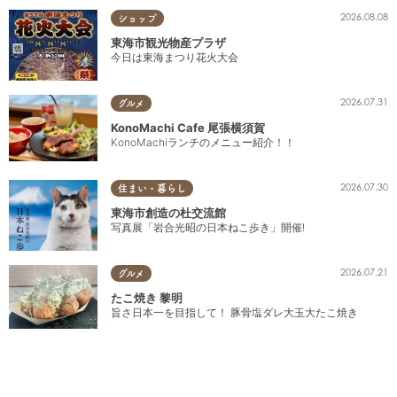
2026.08.08
ショップ
東海市観光物産プラザ
今日は東海まつり花火大会
2026.07.31
グルメ
KonoMachi Cafe 尾張横須賀
KonoMachiランチのメニュー紹介！！
2026.07.30
住まい・暮らし
東海市創造の杜交流館
写真展「岩合光昭の日本ねこ歩き」開催!
2026.07.21
グルメ
たこ焼き 黎明
旨さ日本一を目指して！ 豚骨塩ダレ大玉大たこ焼き