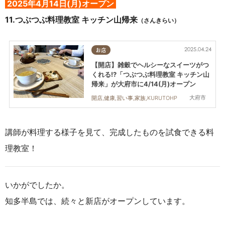
2025年4
月14日(月)オープン
11.つぶつぶ料理教室 キッチン山帰来
（さんきらい）
2025.04.24
お店
【開店】雑穀でヘルシーなスイーツがつ
くれる!?「つぶつぶ料理教室 キッチン山
帰来」が大府市に4/14(月)オープン
大府市
開店,健康,習い事,家族,KURUTOHP
講師が料理する様子を見て、完成したものを試食できる料
理教室！
いかがでしたか。
知多半島では、続々と新店がオープンしています。