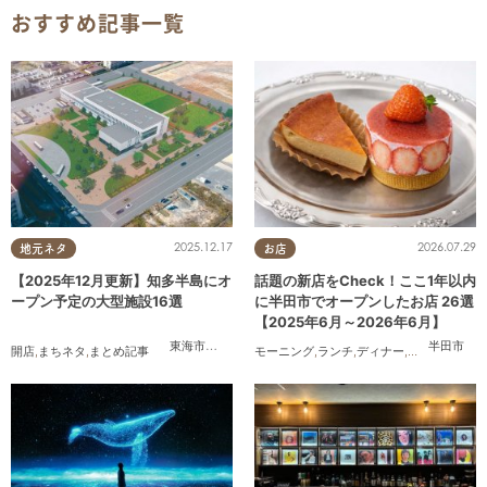
おすすめ記事一覧
2025.12.17
2026.07.29
地元ネタ
お店
【2025年12月更新】知多半島にオ
話題の新店をCheck！ここ1年以内
ープン予定の大型施設16選
に半田市でオープンしたお店 26選
【2025年6月～2026年6月】
東海市
,
大府市
,
知多市
,
東浦町
,
常滑市
,
武豊町
半田市
開店
,
まちネタ
,
まとめ記事
モーニング
,
ランチ
,
ディナー
,
アルコール
,
ラ