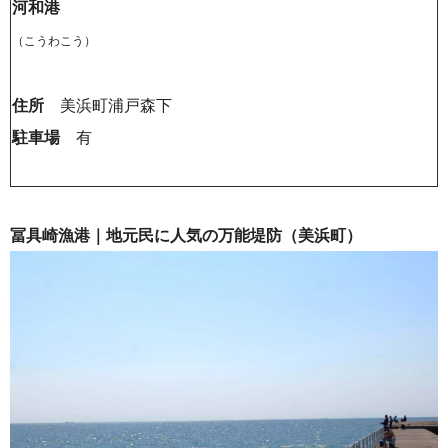
河和港
（こうわこう）
住所
美浜
町
浦戸森下
駐車場
有
冨具崎漁港｜地元民に人気の万能堤防（美浜町）