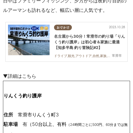
日中はファミリーフィッシング、夕方からは夜釣り目的の
ルアーマンも訪れるなど、幅広い層に人気です。
2023.10.28
おでかけ
名古屋から30分！常滑市の釣り場「りん
くう釣り護岸」は初心者＆家族に最適
【知多半島 釣り冒険記#2】
常滑市
ドライブ,観光,アウトドア,自然,家族,おひとりさま
▼詳細はこちら
りんくう釣り護岸
住所
常滑市りんくう町3
駐車場
有
（
50台以上、有料
（24時間ごとに500円、60分までは無