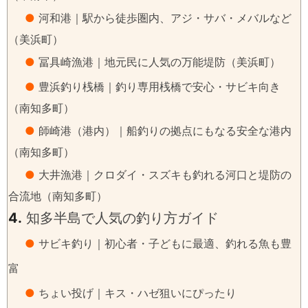
●
河和港｜駅から徒歩圏内、アジ・サバ・メバルなど
（美浜町）
●
冨具崎漁港｜地元民に人気の万能堤防（美浜町）
●
豊浜釣り桟橋｜釣り専用桟橋で安心・サビキ向き
（南知多町）
●
師崎港（港内）｜船釣りの拠点にもなる安全な港内
（南知多町）
●
大井漁港｜クロダイ・スズキも釣れる河口と堤防の
合流地（南知多町）
4.
知多半島で人気の釣り方ガイド
●
サビキ釣り｜初心者・子どもに最適、釣れる魚も豊
富
●
ちょい投げ｜キス・ハゼ狙いにぴったり