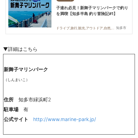
子連れ必見！新舞子マリンパークで釣り
を満喫【知多半島 釣り冒険記#1】
知多市
ドライブ,旅行,観光,アウトドア,自然,家族,おひとりさま
▼詳細はこちら
新舞子マリンパーク
（しんまいこ）
住所
知多市緑浜町2
駐車場
有
公式サイト
http://www.marine-park.jp/