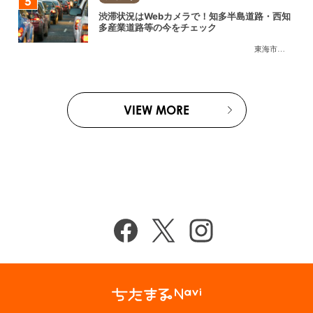
渋滞状況はWebカメラで！知多半島道路・西知
多産業道路等の今をチェック
東海市
,
大府市
,
知
VIEW MORE