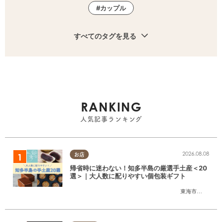
カップル
すべてのタグを見る
RANKING
人気記事ランキング
2026.08.08
お店
帰省時に迷わない！知多半島の厳選手土産＜20
選＞｜大人数に配りやすい個包装ギフト
東海市
,
大府市
,
知