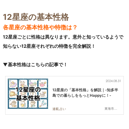
12星座の基本性格
各星座の基本性格や特徴は？
12星座ごとに性格は異なります。意外と知っているようで
知らない12星座それぞれの特徴を完全解説！
▼基本性格はこちらの記事で！
2024.08.31
12星座の「基本性格」を解説｜-知多半
島での暮らしをもっとHappyに！-
東海市,大府市,知多市,東浦町,阿久比町,半田市,常滑市,武豊町,美浜町,南知多町
連載,占い