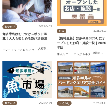
2025.04.21
おでかけ
2026.08.03
お店
知多半島はおでかけスポット満
【随時更新】知多半島5市5町にオ
載！大人も楽しめる遊び場10選
ープンしたお店・施設一覧｜2026
年版
大府市
,
東浦町
,
半田市
,
常滑市
,
美浜町
,
南知多町
ランチ
,
ドライブ
,
観光
,
アウトドア
,
親子
,
カップル
,
友人
東海市
,
大府
開店
,
リニューアル
,
まちネタ
2026.04.08
2026.04.11
おでかけ
おでかけ