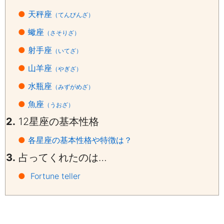
●
天秤座
（てんびんざ）
●
蠍座
（さそりざ）
●
射手座
（いてざ）
●
山羊座
（やぎざ）
●
水瓶座
（みずがめざ）
●
魚座
（うおざ）
2.
12星座の基本性格
●
各星座の基本性格や特徴は？
3.
占ってくれたのは…
●
Fortune teller