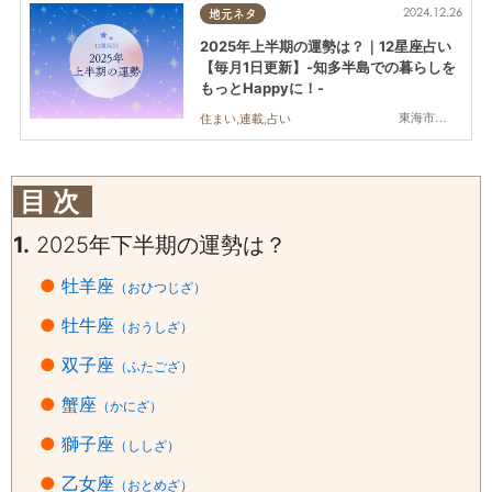
2024.12.26
地元ネタ
2025年上半期の運勢は？｜12星座占い
【毎月1日更新】-知多半島での暮らしを
もっとHappyに！-
東海市,大府市,知多市,東浦町,阿久比町,半田市,常滑市,武豊町,美浜町,南知多町
住まい,連載,占い
目 次
1.
2025年下半期の運勢は？
●
牡羊座
（おひつじざ）
●
牡牛座
（おうしざ）
●
双子座
（ふたござ）
●
蟹座
（かにざ）
●
獅子座
（ししざ）
●
乙女座
（おとめざ）