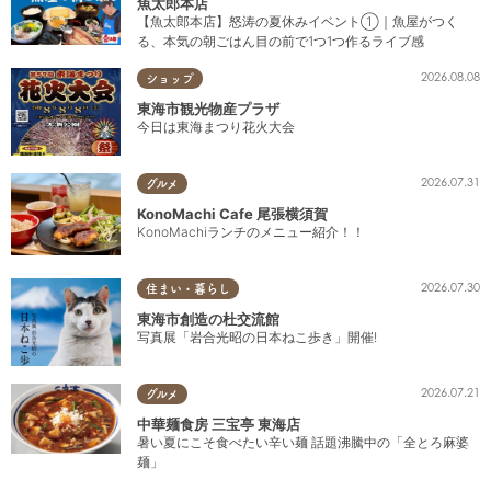
魚太郎本店
【魚太郎本店】怒涛の夏休みイベント①｜魚屋がつく
る、本気の朝ごはん目の前で1つ1つ作るライブ感
2026.08.08
ショップ
東海市観光物産プラザ
今日は東海まつり花火大会
2026.07.31
グルメ
KonoMachi Cafe 尾張横須賀
KonoMachiランチのメニュー紹介！！
2026.07.30
住まい・暮らし
東海市創造の杜交流館
写真展「岩合光昭の日本ねこ歩き」開催!
2026.07.21
グルメ
中華麺食房 三宝亭 東海店
暑い夏にこそ食べたい辛い麺 話題沸騰中の「全とろ麻婆
麺」