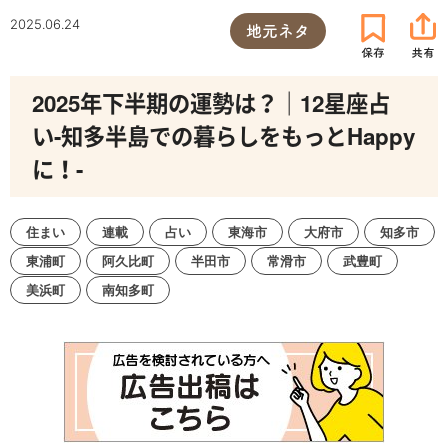
2025.06.24
地元ネタ
2025年下半期の運勢は？｜12星座占
い-知多半島での暮らしをもっとHappy
に！-
住まい
連載
占い
東海市
大府市
知多市
東浦町
阿久比町
半田市
常滑市
武豊町
美浜町
南知多町