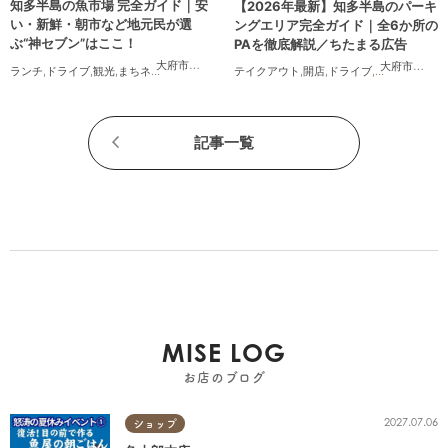
知多半島の魚市場 完全ガイド｜安
【2026年最新】知多半島のパーキ
い・新鮮・朝市など地元民が選
ングエリア完全ガイド｜全6か所の
ぶ“神セブン”はここ！
PAを徹底解説／ちたまる広告
大府市
,
半田市
,
常滑市
,
美浜町
,
南知多町
大府市
,
阿久
ランチ
,
ドライブ
,
観光
,
まちネタ
,
連載
,
家族
,
カップル
,
友人
テイクアウト
,
開店
,
ドライブ
,
観光
,
ちたまる
記事一覧
MISE LOG
お店のブログ
2027.07.06
ショップ