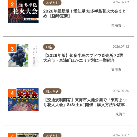
2026.07.03
おでかけ
2026年最新版！愛知県 知多半島花火大会まと
め 【随時更新】
東海市
,
大府市
,
知
2026.07.12
お店
【2026年版】知多半島のブドウ直売所 72選｜
大府市・東浦町ほかエリア別に一挙紹介
東海市
,
大府市
,
東
2026.07.30
地元ネタ
【交通規制図有】東海市大池公園で「東海まつ
り花火大会」8/8(土)に開催｜購入方法や駐車場
情報は？
東海市
2026.08.07
おでかけ