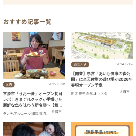
おすすめ記事一覧
2024.12.06
地元ネタ
【開業】県営「あいち健康の森公
園」に全天候型の遊び場が2026年
2025.10.28
春頃オープン予定
お店
大府市
常滑市「うお一番」オープン初日
開店
,
観光
,
自然
,
まちネタ
レポ！きまぐれクックが手掛けた
新鮮な魚を味わう新名所へ【気に
なるリサーチ#31】
常滑市
ランチ
,
アルコール
,
開店
,
専門店
,
気になるリサーチ
,
家族
,
おひとりさま