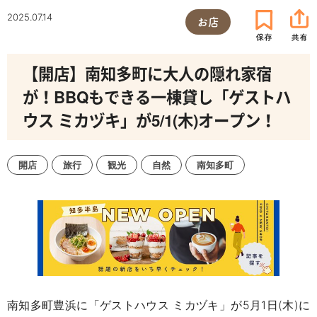
2025.07.14
お店
【開店】南知多町に大人の隠れ家宿
が！BBQもできる一棟貸し「ゲストハ
ウス ミカヅキ」が5/1(木)オープン！
開店
旅行
観光
自然
南知多町
南知多町豊浜に「ゲストハウス ミカヅキ」が
5
月
1
日
(
木
)
に