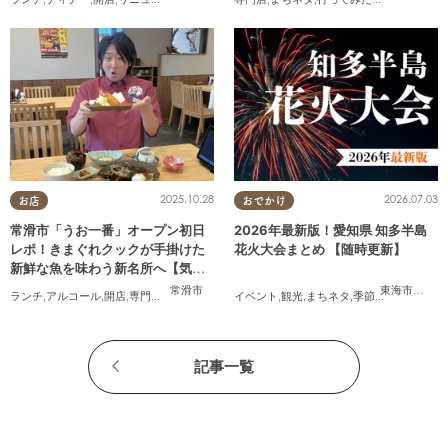
2025.10.28
2026.07.03
お店
おでかけ
常滑市「うお一番」オープン初日
2026年最新版！愛知県 知多半島
レポ！きまぐれクックが手掛けた
花火大会まとめ 【随時更新】
新鮮な魚を味わう新名所へ【気に
なるリサーチ#31】
常滑市
東海市
,
大府
ランチ
,
アルコール
,
開店
,
専門店
,
気になるリサーチ
イベント
,
家族
,
,
おひとりさま
観光
,
まちネタ
,
季節ネタ
,
まとめ記
記事一覧