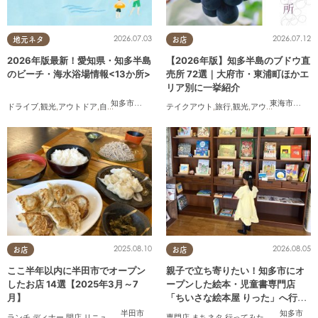
2026.07.03
2026.07.12
地元ネタ
お店
2026年版最新！愛知県・知多半島
【2026年版】知多半島のブドウ直
のビーチ・海水浴場情報<13か所>
売所 72選｜大府市・東浦町ほかエ
リア別に一挙紹介
知多市
,
常滑市
,
美浜町
,
南知多町
東海市
,
大府
ドライブ
,
観光
,
アウトドア
,
自然
,
まちネタ
,
季節ネタ
テイクアウト
,
まとめ記事
,
旅行
,
親子
,
観光
,
家族
,
アウトドア
,
カップル
,
,
まちネ
友人
2025.08.10
2026.08.05
お店
お店
ここ半年以内に半田市でオープン
親子で立ち寄りたい！知多市にオ
したお店 14選【2025年3月～7
ープンした絵本・児童書専門店
月】
「ちいさな絵本屋 りった」へ行っ
てみた
半田市
知多市
ランチ
,
ディナー
,
開店
,
リニューアル
,
まとめ記事
専門店
,
家族
,
まちネタ
,
行ってみたレポ
,
親子
,
家族
,