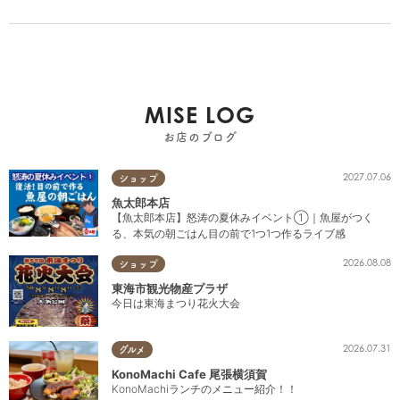
MISE LOG
お店のブログ
2027.07.06
ショップ
魚太郎本店
【魚太郎本店】怒涛の夏休みイベント①｜魚屋がつく
る、本気の朝ごはん目の前で1つ1つ作るライブ感
2026.08.08
ショップ
東海市観光物産プラザ
今日は東海まつり花火大会
2026.07.31
グルメ
KonoMachi Cafe 尾張横須賀
KonoMachiランチのメニュー紹介！！