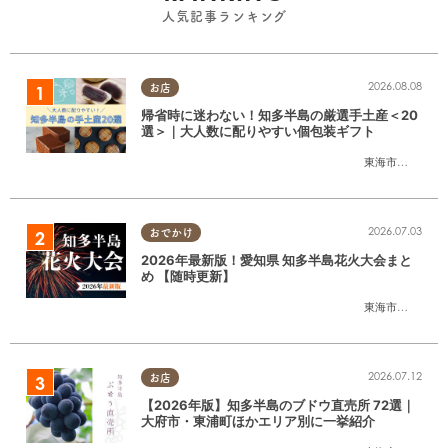
人気記事ランキング
2026.08.08
お店
帰省時に迷わない！知多半島の厳選手土産＜20
選＞｜大人数に配りやすい個包装ギフト
東海市
,
大府市
,
知
2026.07.03
おでかけ
2026年最新版！愛知県 知多半島花火大会まと
め 【随時更新】
東海市
,
大府市
,
知
2026.07.12
お店
【2026年版】知多半島のブドウ直売所 72選｜
大府市・東浦町ほかエリア別に一挙紹介