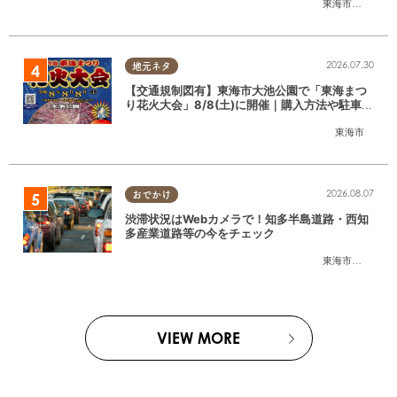
東海市
,
大府市
,
東
2026.07.30
地元ネタ
【交通規制図有】東海市大池公園で「東海まつ
り花火大会」8/8(土)に開催｜購入方法や駐車場
情報は？
東海市
2026.08.07
おでかけ
渋滞状況はWebカメラで！知多半島道路・西知
多産業道路等の今をチェック
東海市
,
大府市
,
知
VIEW MORE