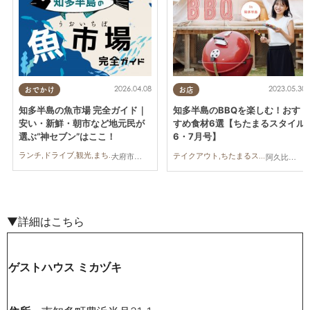
2026.04.08
2023.05.30
おでかけ
お店
知多半島の魚市場 完全ガイド｜
知多半島のBBQを楽しむ！おす
安い・新鮮・朝市など地元民が
すめ食材6選【ちたまるスタイル
選ぶ“神セブン”はここ！
6・7月号】
ランチ,ドライブ,観光,まちネタ,連載,家族,カップル,友人
テイクアウト,ちたまるスタイル掲載店,まとめ記事,家族,友人,BBQ
大府市,半田市,常滑市,美浜町,南知多町
阿久比町,半田市,南知多町,常滑市
▼詳細はこちら
ゲストハウス ミカヅキ