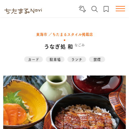
東海市 ／ちたまるスタイル掲載店
うなぎ処 和
なごみ
カード
駐車場
ランチ
禁煙